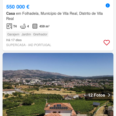
550 000 €
Casa
em Folhadela, Município de Vila Real, Distrito de Vila
Real
T4
4
459 m²
Garajem
Jardim
Grelhador
Há 17 dias
SUPERCASA - IAD PORTUGAL
12 Fotos