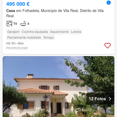
495 000 €
Casa
em Folhadela, Município de Vila Real, Distrito de Vila
Real
T4
4
Garajem
Cozinha equipada
Aquecimento
Lareira
Parcialmente mobiliado
Terraço
Há 30+ dias
PROPERSTAR
12 Fotos