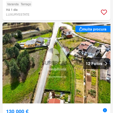
Varanda
Terraço
Há 1 dia
LUXURYESTATE
muita procura
12 Fotos
130 000 €