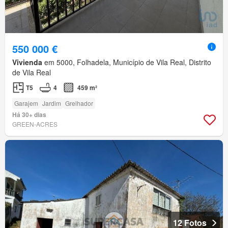
550 000 €
Vivienda
em 5000, Folhadela, Município de Vila Real, Distrito
de Vila Real
T5
4
459 m²
Garajem
Jardim
Grelhador
Há 30+ dias
GREEN-ACRES
12 Fotos