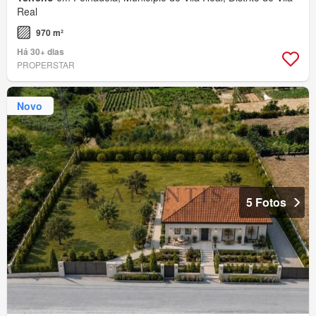
Real
970 m²
Há 30+ dias
PROPERSTAR
Novo
5 Fotos