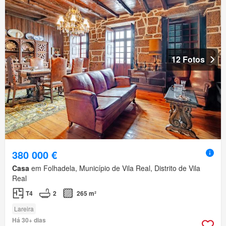
12 Fotos
380 000 €
Casa
em Folhadela, Município de Vila Real, Distrito de Vila
Real
T4
2
265 m²
Lareira
Há 30+ dias