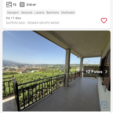
T3
318 m²
Garajem
Varanda
Lareira
Banheira
Grelhador
Há 17 dias
SUPERCASA - REMAX GRUPO MOVE
12 Fotos