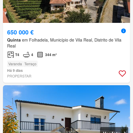
650 000 €
Quinta
em Folhadela, Município de Vila Real, Distrito de Vila
Real
T4
4
344 m²
Varanda
Terraço
Há 9 dias
PROPERSTAR