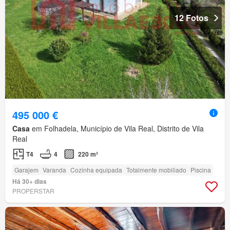
12 Fotos
495 000 €
Casa
em Folhadela, Município de Vila Real, Distrito de Vila
Real
T4
4
220 m²
Garajem
Varanda
Cozinha equipada
Totalmente mobiliado
Piscina
Há 30+ dias
PROPERSTAR