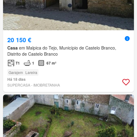
20 150 €
Casa
em Malpica do Tejo, Município de Castelo Branco,
Distrito de Castelo Branco
T1
1
67 m²
Garajem
Lareira
Há 18 dias
SUPERCASA - IMOBRETANHA