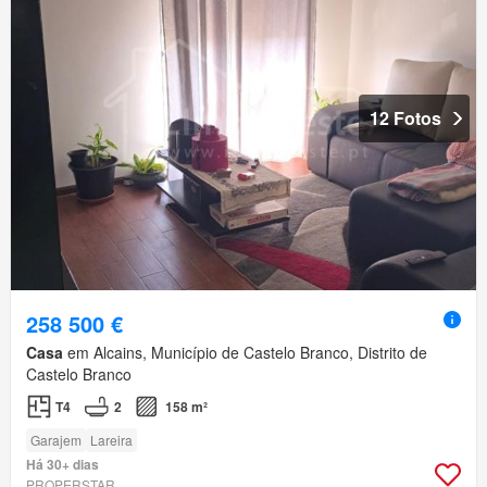
12 Fotos
258 500 €
Casa
em Alcains, Município de Castelo Branco, Distrito de
Castelo Branco
T4
2
158 m²
Garajem
Lareira
Há 30+ dias
PROPERSTAR