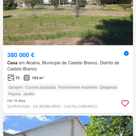
380 000 €
Casa
em Alcains, Município de Castelo Branco, Distrito de
Castelo Branco
T3
104 m²
Garajem
Cozinha equipada
Parcialmente mobiliado
Despensa
Piscina
Jardim
Há 19 dias
SUPERCASA - DS IMOBILIÁRIA - CASTELO BRANCO