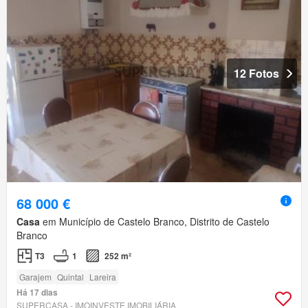
12 Fotos
68 000 €
Casa
em Município de Castelo Branco, Distrito de Castelo
Branco
T3
1
252 m²
Garajem
Quintal
Lareira
Há 17 dias
SUPERCASA - IMOINVESTE IMOBILIÁRIA