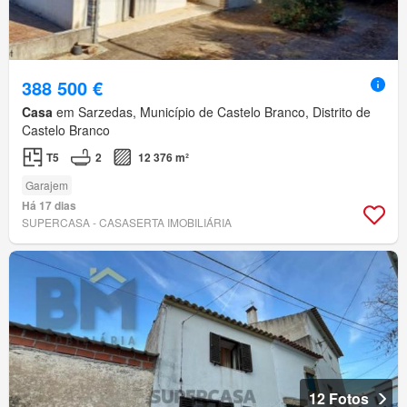
388 500 €
Casa
em Sarzedas, Município de Castelo Branco, Distrito de
Castelo Branco
T5
2
12 376 m²
Garajem
Há 17 dias
SUPERCASA - CASASERTA IMOBILIÁRIA
12 Fotos