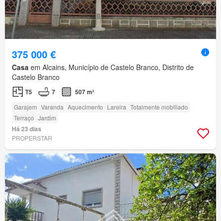
375 000 €
Casa
em Alcains, Município de Castelo Branco, Distrito de
Castelo Branco
T5
7
507 m²
Garajem
Varanda
Aquecimento
Lareira
Totalmente mobiliado
Terraço
Jardim
Há 23 dias
PROPERSTAR