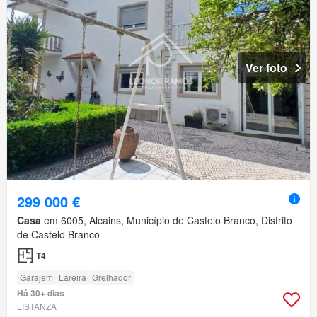
Ver foto
299 000 €
Casa
em 6005, Alcains, Município de Castelo Branco, Distrito
de Castelo Branco
T4
Garajem
Lareira
Grelhador
Há 30+ dias
LISTANZA