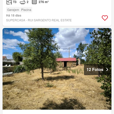
T3
2
276 m²
Garajem
Piscina
Há 18 dias
SUPERCASA - RUI SARGENTO REAL ESTATE
12 Fotos