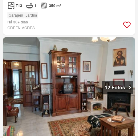
T13
1
350 m²
Garajem
Jardim
Há 30+ dias
GREEN-ACRES
12 Fotos