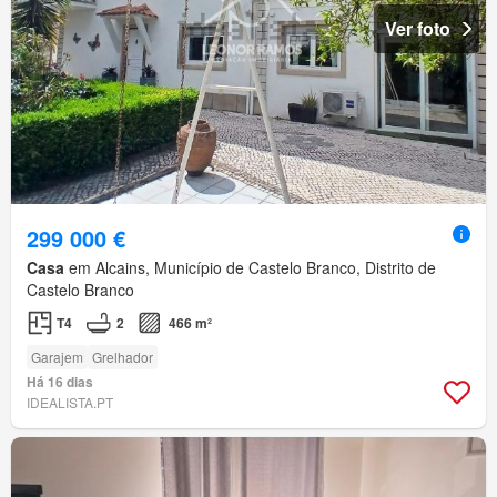
Ver foto
299 000 €
Casa
em Alcains, Município de Castelo Branco, Distrito de
Castelo Branco
T4
2
466 m²
Garajem
Grelhador
Há 16 dias
IDEALISTA.PT