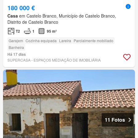
180 000 €
Casa
em Castelo Branco, Município de Castelo Branco,
Distrito de Castelo Branco
T2
1
95 m²
Garajem
Cozinha equipada
Lareira
Parcialmente mobiliado
Banheira
Há 17 dias
SUPERCASA - ESPAÇOS MEDIAÇÃO DE IMOBILIÁRIA
11 Fotos