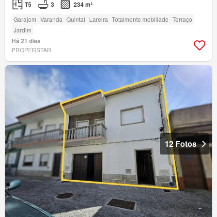
T5
3
234 m²
Garajem
Varanda
Quintal
Lareira
Totalmente mobiliado
Terraço
Jardim
Há 21 dias
PROPERSTAR
12 Fotos