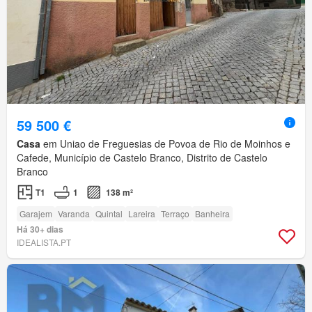
59 500 €
Casa
em Uniao de Freguesias de Povoa de Rio de Moinhos e
Cafede, Município de Castelo Branco, Distrito de Castelo
Branco
T1
1
138 m²
Garajem
Varanda
Quintal
Lareira
Terraço
Banheira
Há 30+ dias
IDEALISTA.PT