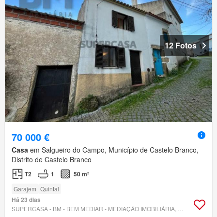
12 Fotos
70 000 €
Casa
em Salgueiro do Campo, Município de Castelo Branco,
Distrito de Castelo Branco
T2
1
50 m²
Garajem
Quintal
Há 23 dias
SUPERCASA - BM - BEM MEDIAR - MEDIAÇÃO IMOBILIÁRIA, LDA.