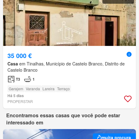
35 000 €
Casa
em Tinalhas, Município de Castelo Branco, Distrito de
Castelo Branco
T3
1
Garajem
Varanda
Lareira
Terraço
Há 5 dias
PROPERSTAR
Encontramos essas casas que você pode estar
interessado em
muita procura