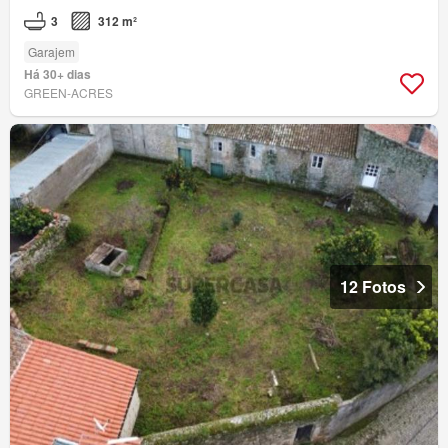
3
312 m²
Garajem
Há 30+ dias
GREEN-ACRES
12 Fotos