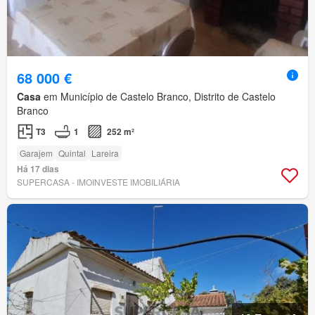
68 000 €
Casa
em Município de Castelo Branco, Distrito de Castelo
Branco
T3
1
252 m²
Garajem
Quintal
Lareira
Há 17 dias
SUPERCASA - IMOINVESTE IMOBILIÁRIA