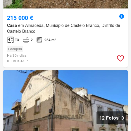
215 000 €
Casa
em Almaceda, Município de Castelo Branco, Distrito de
Castelo Branco
T3
2
254 m²
Garajem
Há 30+ dias
IDEALISTA.PT
12 Fotos