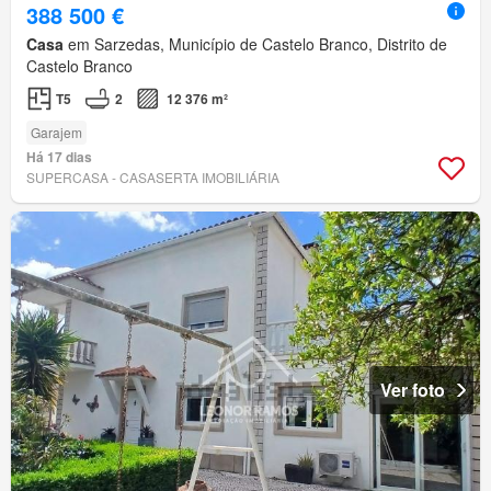
388 500 €
Casa
em Sarzedas, Município de Castelo Branco, Distrito de
Castelo Branco
T5
2
12 376 m²
Garajem
Há 17 dias
SUPERCASA - CASASERTA IMOBILIÁRIA
Ver foto