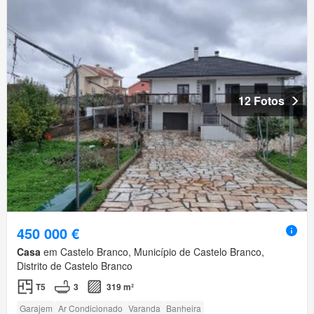
12 Fotos
450 000 €
Casa
em Castelo Branco, Município de Castelo Branco,
Distrito de Castelo Branco
T5
3
319 m²
Garajem
Ar Condicionado
Varanda
Banheira