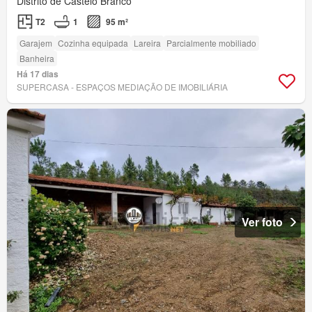
Distrito de Castelo Branco
T2
1
95 m²
Garajem
Cozinha equipada
Lareira
Parcialmente mobiliado
Banheira
Há 17 dias
SUPERCASA - ESPAÇOS MEDIAÇÃO DE IMOBILIÁRIA
Ver foto