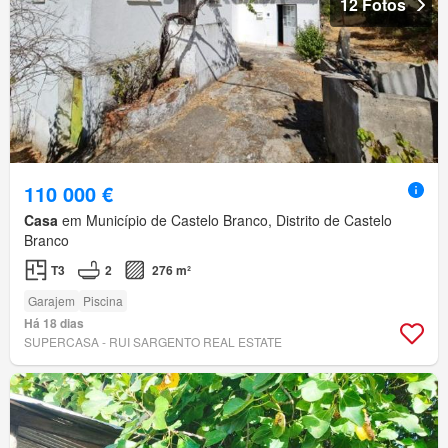
12 Fotos
110 000 €
Casa
em Município de Castelo Branco, Distrito de Castelo
Branco
T3
2
276 m²
Garajem
Piscina
Há 18 dias
SUPERCASA - RUI SARGENTO REAL ESTATE