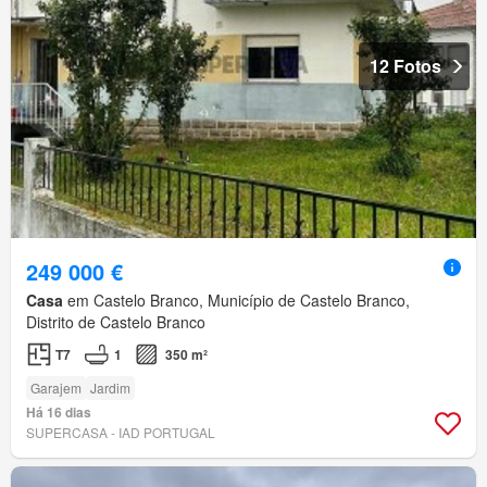
12 Fotos
249 000 €
Casa
em Castelo Branco, Município de Castelo Branco,
Distrito de Castelo Branco
T7
1
350 m²
Garajem
Jardim
Há 16 dias
SUPERCASA - IAD PORTUGAL