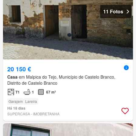
11 Fotos
20 150 €
Casa
em Malpica do Tejo, Município de Castelo Branco,
Distrito de Castelo Branco
T1
1
67 m²
Garajem
Lareira
Há 18 dias
SUPERCASA - IMOBRETANHA