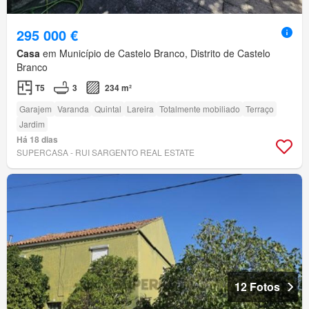
295 000 €
Casa
em Município de Castelo Branco, Distrito de Castelo
Branco
T5
3
234 m²
Garajem
Varanda
Quintal
Lareira
Totalmente mobiliado
Terraço
Jardim
Há 18 dias
SUPERCASA - RUI SARGENTO REAL ESTATE
12 Fotos