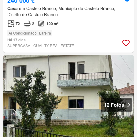
240 000 €
Casa
em Castelo Branco, Município de Castelo Branco,
Distrito de Castelo Branco
T2
2
100 m²
Ar Condicionado
Lareira
Há 17 dias
SUPERCASA - QUALITY REAL ESTATE
12 Fotos