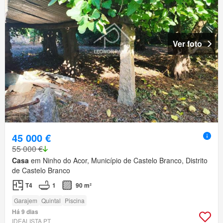
Ver foto
45 000 €
55 000 €
Casa
em Ninho do Acor, Município de Castelo Branco, Distrito
de Castelo Branco
T4
1
90 m²
Garajem
Quintal
Piscina
Há 9 dias
IDEALISTA.PT