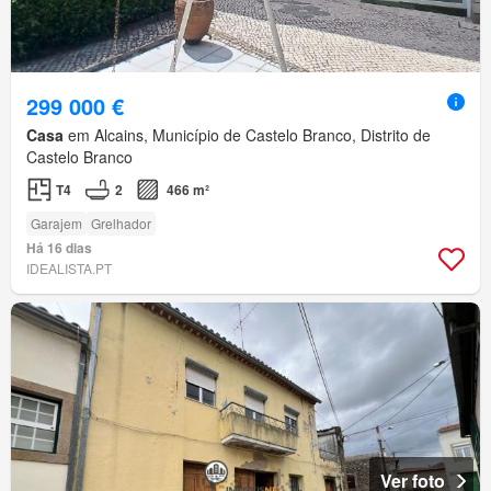
299 000 €
Casa
em Alcains, Município de Castelo Branco, Distrito de
Castelo Branco
T4
2
466 m²
Garajem
Grelhador
Há 16 dias
IDEALISTA.PT
Ver foto