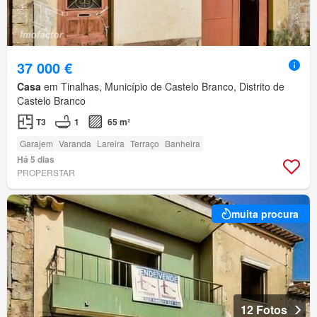
37 000 €
Casa
em Tinalhas, Município de Castelo Branco, Distrito de
Castelo Branco
T3
1
65 m²
Garajem
Varanda
Lareira
Terraço
Banheira
Há 5 dias
PROPERSTAR
muita procura
12 Fotos