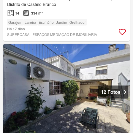
Distrito de Castelo Branco
T4
334 m²
Garajem
Lareira
Escritório
Jardim
Grelhador
Há 17 dias
SUPERCASA - ESPAÇOS MEDIAÇÃO DE IMOBILIÁRIA
12 Fotos