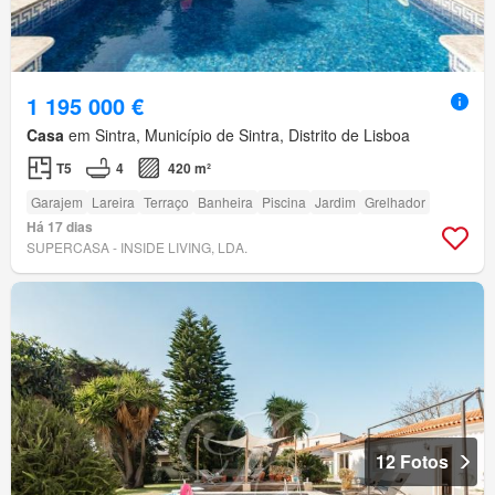
1 195 000 €
Casa
em Sintra, Município de Sintra, Distrito de Lisboa
T5
4
420 m²
Garajem
Lareira
Terraço
Banheira
Piscina
Jardim
Grelhador
Há 17 dias
SUPERCASA - INSIDE LIVING, LDA.
12 Fotos