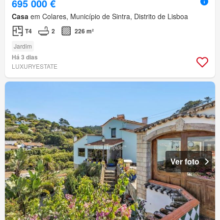
695 000 €
Casa
em Colares, Município de Sintra, Distrito de Lisboa
T4
2
226 m²
Jardim
Há 3 dias
LUXURYESTATE
Ver foto