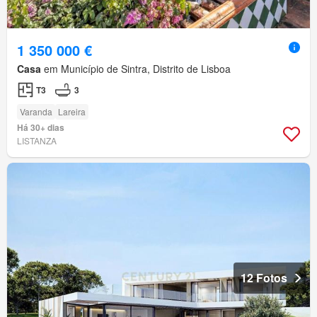
1 350 000 €
Casa
em Município de Sintra, Distrito de Lisboa
T3
3
Varanda
Lareira
Há 30+ dias
LISTANZA
12 Fotos