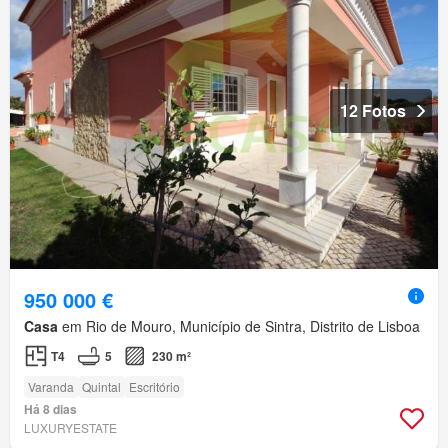
12 Fotos
950 000 €
Casa
em Rio de Mouro, Município de Sintra, Distrito de Lisboa
T4
5
230 m²
Varanda
Quintal
Escritório
Há 8 dias
LUXURYESTATE