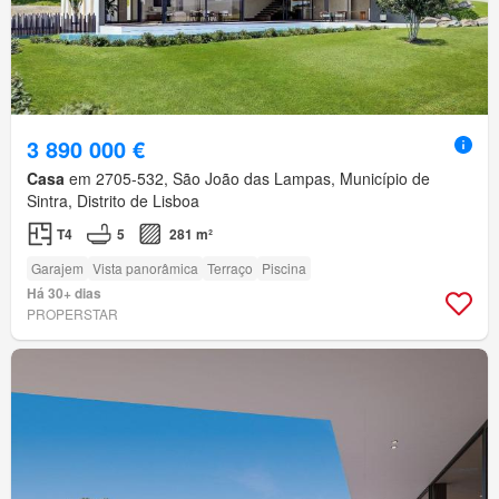
3 890 000 €
Casa
em 2705-532, São João das Lampas, Município de
Sintra, Distrito de Lisboa
T4
5
281 m²
Garajem
Vista panorâmica
Terraço
Piscina
Há 30+ dias
PROPERSTAR