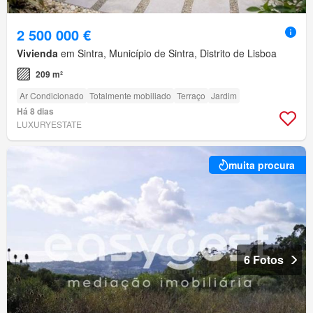
2 500 000 €
Vivienda
em Sintra, Município de Sintra, Distrito de Lisboa
209 m²
Ar Condicionado
Totalmente mobiliado
Terraço
Jardim
Há 8 dias
LUXURYESTATE
muita procura
6 Fotos