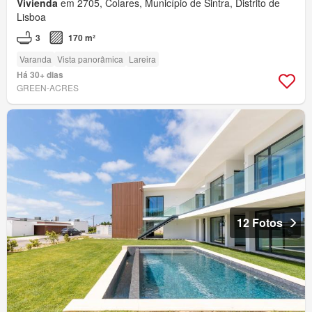
Vivienda
em 2705, Colares, Município de Sintra, Distrito de
Lisboa
3
170 m²
Varanda
Vista panorâmica
Lareira
Há 30+ dias
GREEN-ACRES
12 Fotos