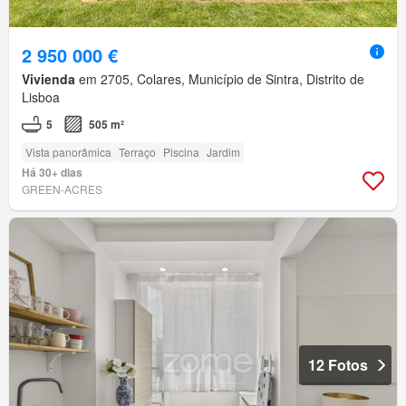
2 950 000 €
Vivienda
em 2705, Colares, Município de Sintra, Distrito de
Lisboa
5
505 m²
Vista panorâmica
Terraço
Piscina
Jardim
Há 30+ dias
GREEN-ACRES
12 Fotos