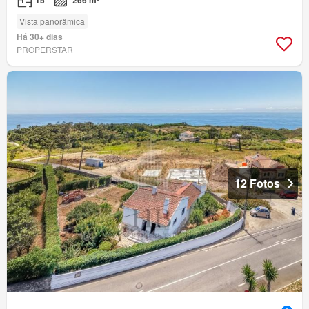
T5
266 m²
Vista panorâmica
Há 30+ dias
PROPERSTAR
12 Fotos