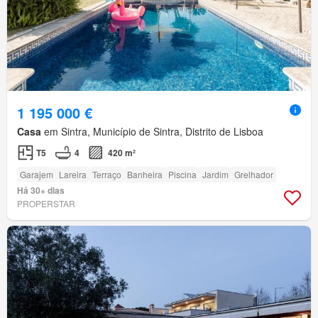
1 195 000 €
Casa
em Sintra, Município de Sintra, Distrito de Lisboa
T5
4
420 m²
Garajem
Lareira
Terraço
Banheira
Piscina
Jardim
Grelhador
Há 30+ dias
PROPERSTAR