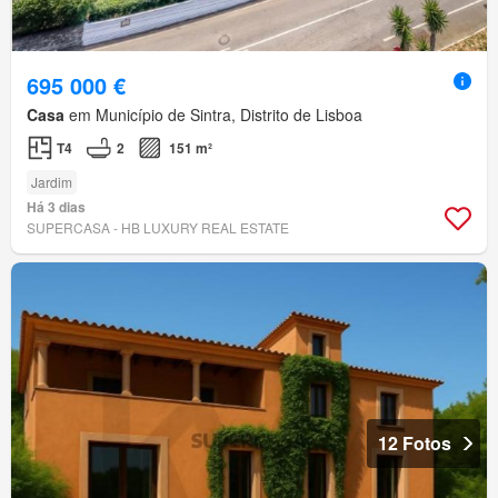
695 000 €
Casa
em Município de Sintra, Distrito de Lisboa
T4
2
151 m²
Jardim
Há 3 dias
SUPERCASA - HB LUXURY REAL ESTATE
12 Fotos