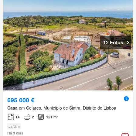
12 Fotos
695 000 €
Casa
em Colares, Município de Sintra, Distrito de Lisboa
T4
2
151 m²
Jardim
Há 3 dias