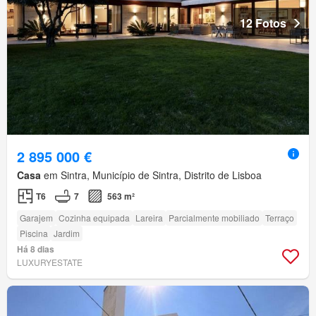
12 Fotos
2 895 000 €
Casa
em Sintra, Município de Sintra, Distrito de Lisboa
T6
7
563 m²
Garajem
Cozinha equipada
Lareira
Parcialmente mobiliado
Terraço
Piscina
Jardim
Há 8 dias
LUXURYESTATE