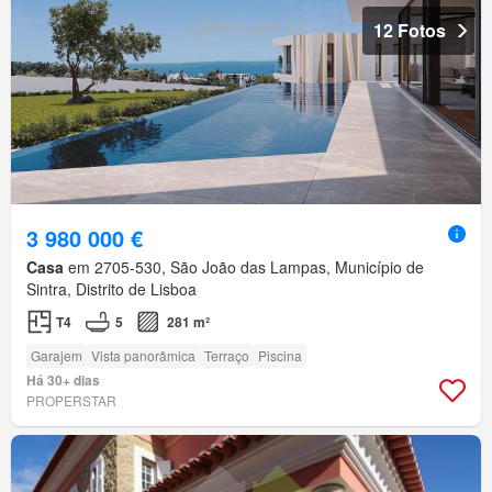
12 Fotos
3 980 000 €
Casa
em 2705-530, São João das Lampas, Município de
Sintra, Distrito de Lisboa
T4
5
281 m²
Garajem
Vista panorâmica
Terraço
Piscina
Há 30+ dias
PROPERSTAR