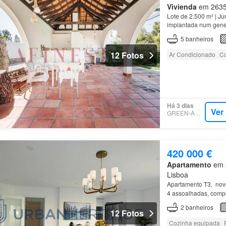
Vivienda
em 2635,
Lote de 2.500 m² | Ju
implantada num gener
a poucos minutos da 
5
banheiros
12 Fotos
Ar Condicionado
Co
Há 3 dias
Ver
GREEN-ACRES
420 000 €
Apartamento
em 2
Lisboa
Apartamento T3, nov
4 assoalhadas, comp
2
banheiros
12 Fotos
Cozinha equipada