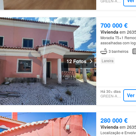
Ver
GREEN-ACRES
700 000 €
Vivienda
em 2635,
Moradia T5+1 Remode
assoalhadas com log
3
banheiros
12 Fotos
Lareira
Há 30+ dias
Ver
GREEN-ACRES
280 000 €
Vivienda
em 2635,
Localização e Envolvê