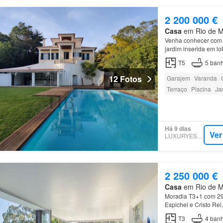
2 200 000 €
Casa
em Rio de Mo
Venha conhecer com a
jardim inserida em l
desfrutar de tranquil
T5
5
banh
12 Fotos
Garajem
Varanda
Terraço
Piscina
Ja
Há 9 dias
Ver
LUXURYESTATE
2 250 000 €
Casa
em Rio de Mo
Moradia T3+1 com 292m
Espichel e Cristo Rei
interno, piscina aque
T3
4
banh