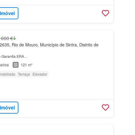
 imóvel
 000 €
635, Rio de Mouro, Município de Sintra, Distrito de
e Garantia ERA…
eiros
121 m²
mobiliado
Terraço
Elevador
 imóvel