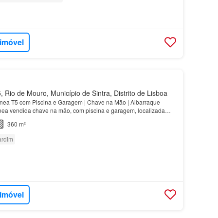
 imóvel
 Rio de Mouro, Município de Sintra, Distrito de Lisboa
ea T5 com Piscina e Garagem | Chave na Mão | Albarraque
ea vendida chave na mão, com piscina e garagem, localizada
 tranquila de Albarraque, entre Cascais, Sintra e L…
360 m²
ardim
 imóvel