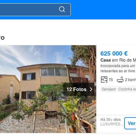
ro
625 000 €
Casa
em Rio de Mo
Incorporada para um 
relaxantes ao ar livr
Mouro
- Duas Plantas
T5
2
banh
12 Fotos
Garajem
Cozinha e
Há 30+ dias
Ver
LUXURYESTATE