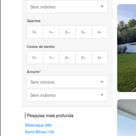
Sem máximo
Quartos
0+
1+
2+
3+
4+
Casas de banho
0+
1+
2+
3+
4+
Área/m²
Sem mínimo
Sem máximo
Pesquisa mais profunda
Albarraque (68)
Serra Minas (18)