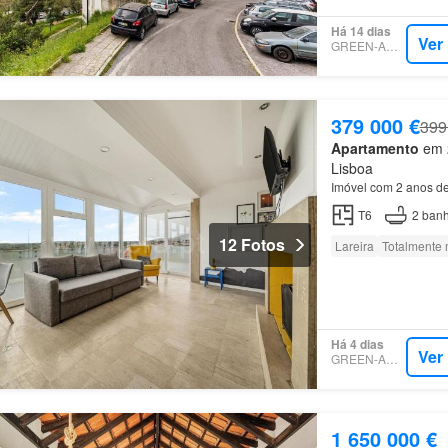
Há 14 dias
Ver
GREEN-ACRES
379 000 €
399
Apartamento
em 2
Lisboa
Imóvel com 2 anos d
T6
2
banh
12 Fotos
Lareira
Totalmente 
Há 4 dias
Ver
GREEN-ACRES
1 650 000 €