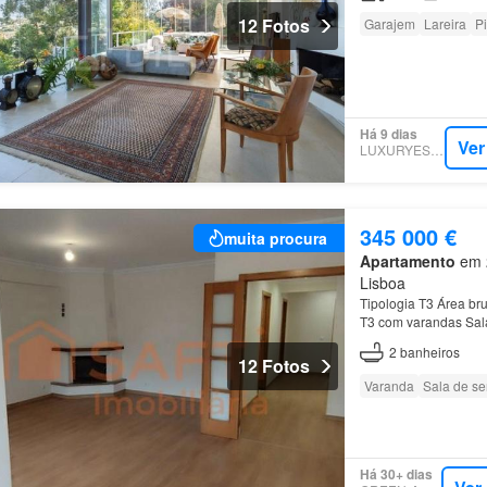
12 Fotos
Garajem
Lareira
P
Há 9 dias
Ver
LUXURYESTATE
345 000 €
muita procura
Apartamento
em 2
Lisboa
Tipologia T3 Área br
T3 com varandas Sala
equipada c/ placa vit
2
banheiros
12 Fotos
Varanda
Sala de se
Há 30+ dias