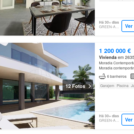
Há 30+ dias
Ver
GREEN-ACRES
1 200 000 €
Vivienda
em 2635,
Moradia Contemporân
Moradia contemporân
numa zona residencial
6
banheiros
12 Fotos
Garajem
Piscina
J
Há 30+ dias
Ver
GREEN-ACRES