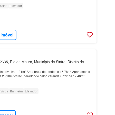
iscina
Elevador
 imóvel
635, Rio de Mouro, Município de Sintra, Distrito de
uta privativa: 131m² Área bruta dependente 15,78m² Apartamento
 25,90m² c/ recuperador de calor, varanda Cozinha 12,40m²
rocerâmica, forno, exaustor e termo, bancad…
rviços
Banheira
Elevador