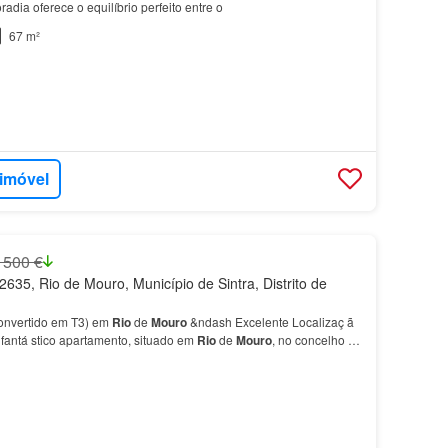
adia oferece o equilíbrio perfeito entre o
67 m²
 imóvel
 500 €
635, Rio de Mouro, Município de Sintra, Distrito de
onvertido em T3) em
Rio
de
Mouro
&ndash Excelente Localizaç ã
fantá stico apartamento, situado em
Rio
de
Mouro
, no concelho de
em procura conforto,…