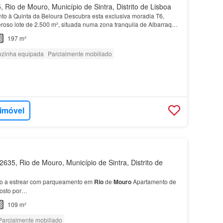
 Rio de Mouro, Município de Sintra, Distrito de Lisboa
nto à Quinta da Beloura Descubra esta exclusiva moradia T6,
oso lote de 2.500 m², situada numa zona tranquila de Albarraque,
prestigiada Quinta da Beloura e das pri…
197 m²
zinha equipada
Parcialmente mobiliado
 imóvel
635, Rio de Mouro, Município de Sintra, Distrito de
o a estrear com parqueamento em
Rio
de
Mouro
Apartamento de
osto por…
109 m²
Parcialmente mobiliado