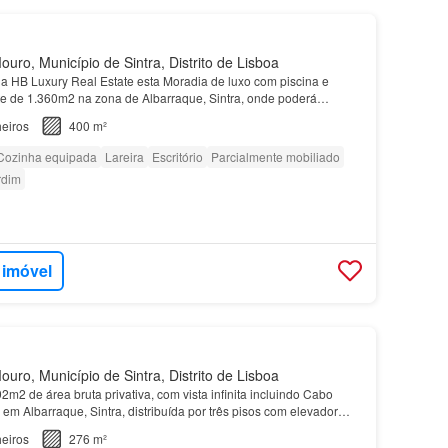
uro, Município de Sintra, Distrito de Lisboa
 HB Luxury Real Estate esta Moradia de luxo com piscina e
ote de 1.360m2 na zona de Albarraque, Sintra, onde poderá
idade, privacidade e vistas panorâmicas…
eiros
400 m²
Cozinha equipada
Lareira
Escritório
Parcialmente mobiliado
rdim
 imóvel
uro, Município de Sintra, Distrito de Lisboa
2 de área bruta privativa, com vista infinita incluindo Cabo
, em Albarraque, Sintra, distribuída por três pisos com elevador
cida, garagem fechada para três viat…
eiros
276 m²