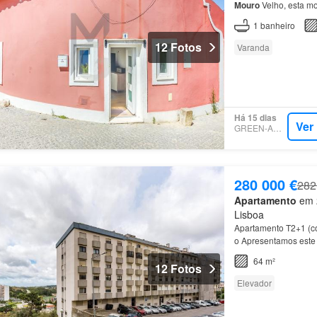
Mouro
Velho, esta mor
1
banheiro
12 Fotos
Varanda
Há 15 dias
Ver
GREEN-ACRES
280 000 €
282
Apartamento
em 2
Lisboa
Apartamento T2+1 (c
o Apresentamos este 
Sintra, ideal para qu
64 m²
12 Fotos
Elevador