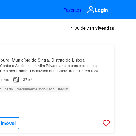
Login
Favoritos
1-30 de
714 vivendas
uro, Município de Sintra, Distrito de Lisboa
Conforto Adicional - Jardim Privado amplo para momentos
e Detalhes Extras: - Localizada num Bairro Tranquilo em
Rio
de
: A casa possui 2 pisos para maior privacidad…
eiros
137 m²
quipada
Parcialmente mobiliado
Jardim
 imóvel