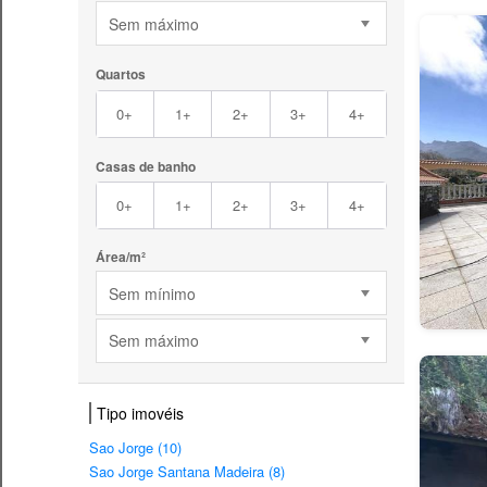
Sem máximo
Quartos
0+
1+
2+
3+
4+
Casas de banho
0+
1+
2+
3+
4+
Área/m²
Sem mínimo
Sem máximo
Tipo imovéis
Sao Jorge (10)
Sao Jorge Santana Madeira (8)