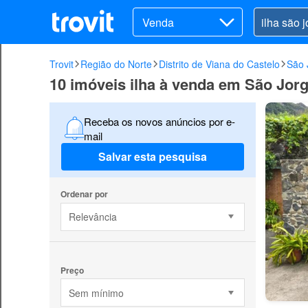
Venda
Trovit
Região do Norte
Distrito de Viana do Castelo
São 
10 imóveis ilha à venda em São Jor
Receba os novos anúncios por e-
mail
Salvar esta pesquisa
Ordenar por
Relevância
Preço
Sem mínimo