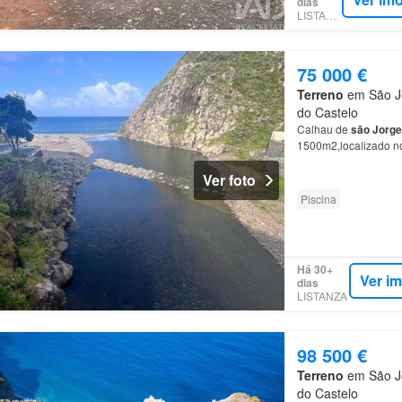
dias
LISTANZA
75 000 €
Terreno
em São Jo
do Castelo
Calhau de
são
Jorge
1500m2,localizado n
Ver foto
Piscina
Há 30+
Ver i
dias
LISTANZA
98 500 €
Terreno
em São Jo
do Castelo