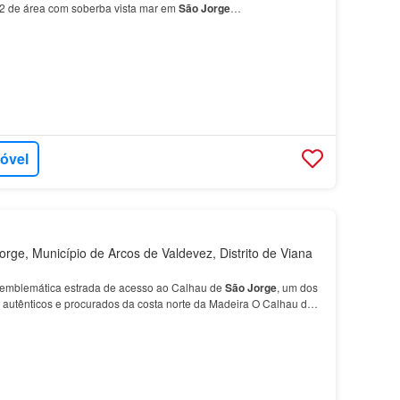
 de área com soberba vista mar em
São
Jorge
…
móvel
rge, Município de Arcos de Valdevez, Distrito de Viana
emblemática estrada de acesso ao Calhau de
São
Jorge
, um dos
s autênticos e procurados da costa norte da Madeira O Calhau de
o pelas suas paisagens dramáticas, pisc…