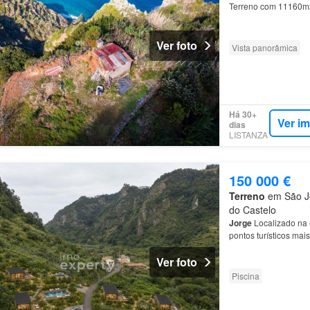
Terreno com 11160m2
Ver foto
Vista panorâmica
Há 30+
Ver i
dias
LISTANZA
150 000 €
Terreno
em São Jo
do Castelo
Jorge
Localizado na 
pontos turísticos mai
São
Jorge
é conhecid
Ver foto
Piscina