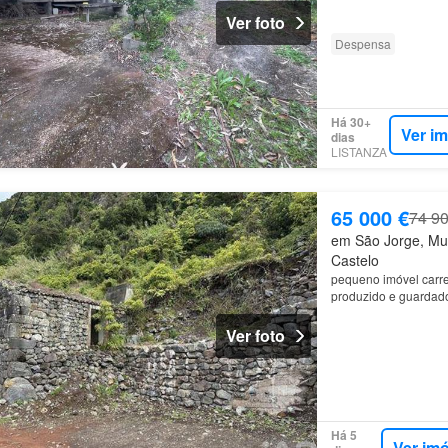
Ver foto
Despensa
Há 30+
Ver i
dias
LISTANZA
65 000 €
74 90
em São Jorge, Mun
Castelo
pequeno imóvel carre
produzido e guardado
São
Jorge
.
Ver foto
Há 5
Ver im