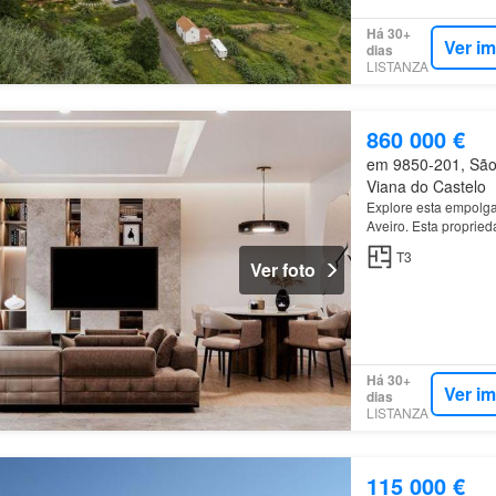
Há 30+
Ver i
dias
LISTANZA
860 000 €
em 9850-201, São 
Viana do Castelo
Explore esta empolgan
Aveiro. Esta proprie
T3
Ver foto
Há 30+
Ver i
dias
LISTANZA
115 000 €