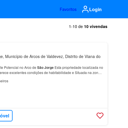
Login
Favoritos
1-10 de
10 vivendas
, Município de Arcos de Valdevez, Distrito de Viana do
te Potencial no Arco de
São
Jorge
Esta propriedade localizada no
erece excelentes condições de habitabilidade e Situada na zona
Jorge
, beneficia de um dos melhores c…
eiros
móvel