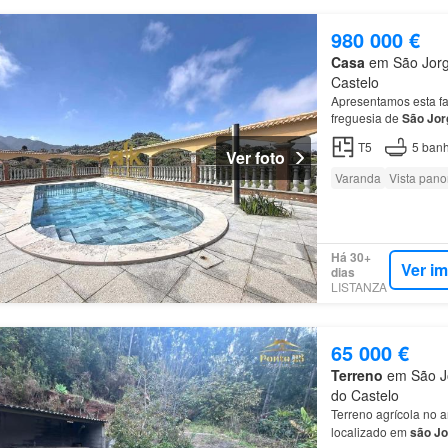
980 000 €
Casa
em São Jorge
Castelo
Apresentamos esta fan
freguesia de
São
Jor
T5
5
banh
Ver foto
Varanda
Vista pan
Há 30+
Ver i
dias
LISTANZA
65 000 €
Terreno
em São Jo
do Castelo
Terreno agrícola no 
localizado em
são
Jo