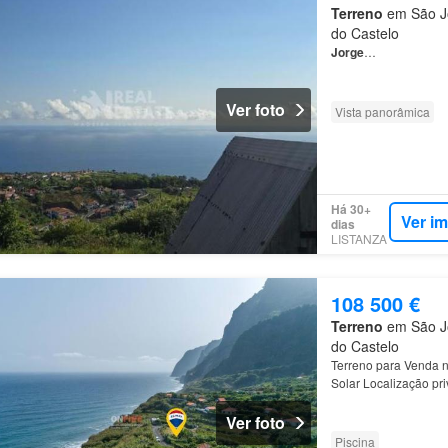
Terreno
em São Jo
do Castelo
Jorge
…
Ver foto
Vista panorâmica
Há 30+
Ver i
dias
LISTANZA
108 500 €
Terreno
em São Jo
do Castelo
Terreno para Venda 
Solar Localização pri
Ver foto
Piscina