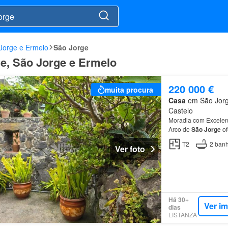
Jorge e Ermelo
São Jorge
ge, São Jorge e Ermelo
220 000 €
muita procura
Casa
em São Jorge
Castelo
Moradia com Excelen
Arco de
São
Jorge
of
baixa do Arco de
São
T2
2
banh
Ver foto
Há 30+
Ver i
dias
LISTANZA