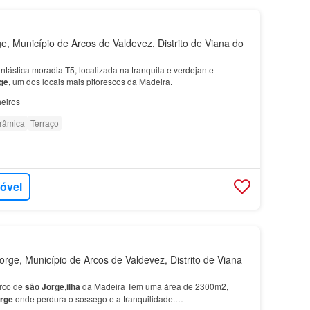
, Município de Arcos de Valdevez, Distrito de Viana do
tástica moradia T5, localizada na tranquila e verdejante
ge
, um dos locais mais pitorescos da Madeira.
eiros
orâmica
Terraço
móvel
rge, Município de Arcos de Valdevez, Distrito de Viana
arco de
são
Jorge
,
ilha
da Madeira Tem uma área de 2300m2,
rge
onde perdura o sossego e a tranquilidade.…