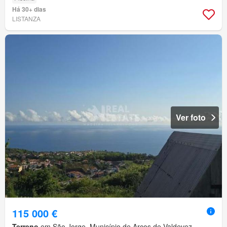
Há 30+ dias
LISTANZA
Ver foto
115 000 €
Terreno
em São Jorge, Município de Arcos de Valdevez,