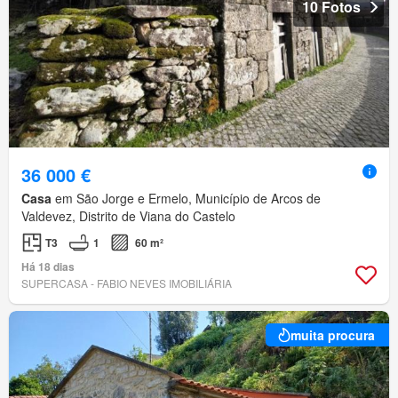
10 Fotos
36 000 €
Casa
em São Jorge e Ermelo, Município de Arcos de
Valdevez, Distrito de Viana do Castelo
T3
1
60 m²
Há 18 dias
SUPERCASA - FABIO NEVES IMOBILIÁRIA
muita procura