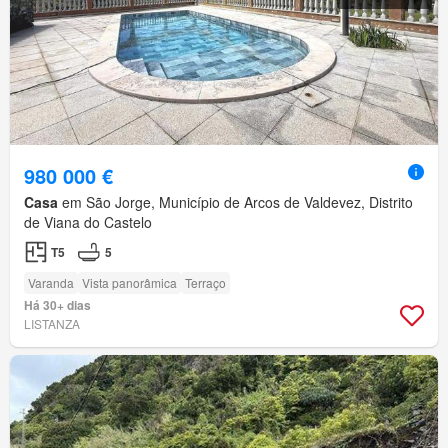
980 000 €
Casa
em São Jorge, Município de Arcos de Valdevez, Distrito
de Viana do Castelo
T5
5
Varanda
Vista panorâmica
Terraço
Há 30+ dias
LISTANZA