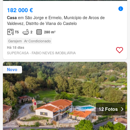
182 000 €
Casa
em São Jorge e Ermelo, Município de Arcos de
Valdevez, Distrito de Viana do Castelo
T5
2
280 m²
Garajem
Ar Condicionado
Há 18 dias
SUPERCASA - FABIO NEVES IMOBILIÁRIA
Novo
12 Fotos