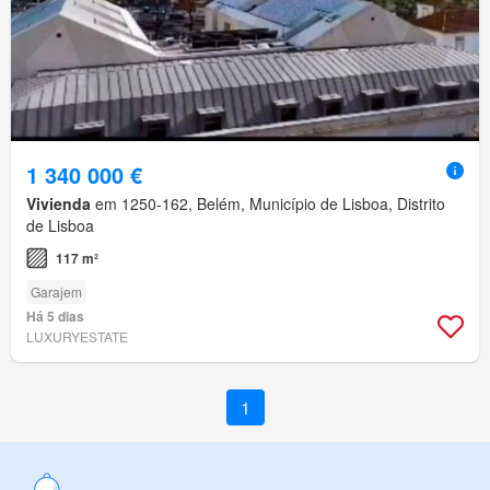
1 340 000 €
Vivienda
em 1250-162, Belém, Município de Lisboa, Distrito
de Lisboa
117 m²
Garajem
Há 5 dias
LUXURYESTATE
1