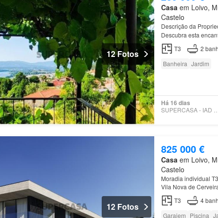
Casa
em Loivo, Mu
Castelo
Descrição da Proprie
Descubra esta encant
Cerveira,
Loivo
, que
T3
2
banh
12 Fotos
Banheira
Jardim
Há 16 dias
SUPERCASA - IAD PO
825 000 €
Casa
em Loivo, Mu
Castelo
Moradia individual T3
Vila Nova de Cervei
T3
4
banh
12 Fotos
Garajem
Piscina
J