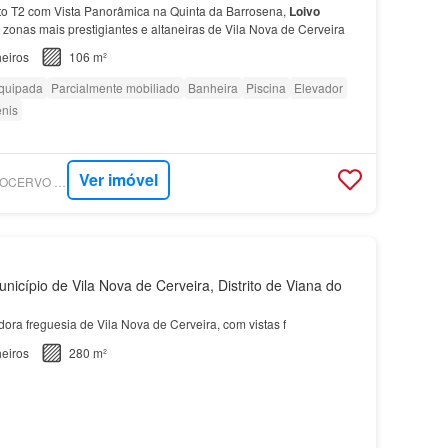
to T2 com Vista Panorâmica na Quinta da Barrosena,
Loivo
zonas mais prestigiantes e altaneiras de Vila Nova de Cerveira
eiros
106 m²
quipada
Parcialmente mobiliado
Banheira
Piscina
Elevador
nis
Ver imóvel
SUPERCASA - MINHOCERVO - MEDIAÇÃO IMOBILIÁRIA, LDA
nicípio de Vila Nova de Cerveira, Distrito de Viana do
ra freguesia de Vila Nova de Cerveira, com vistas f
eiros
280 m²