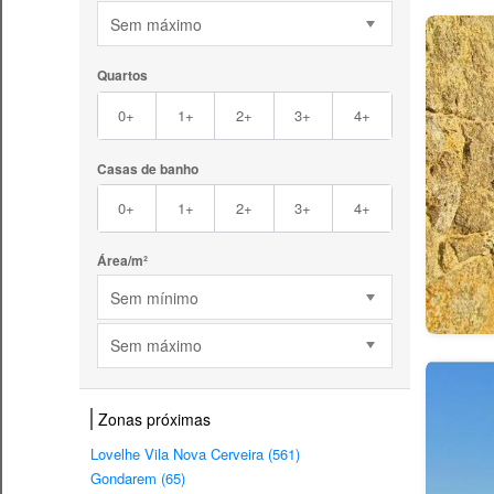
Sem máximo
Quartos
0+
1+
2+
3+
4+
Casas de banho
0+
1+
2+
3+
4+
Área/m²
Sem mínimo
Sem máximo
Zonas próximas
Lovelhe Vila Nova Cerveira (561)
Gondarem (65)