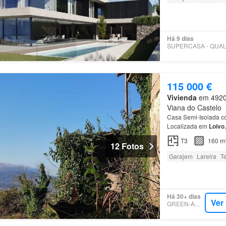
Há 9 dias
115 000 €
Vivienda
em 4920, 
Viana do Castelo
Casa Semi-Isolada c
Localizada em
Loivo
T3
160 m
12 Fotos
Garajem
Lareira
T
Há 30+ dias
Ver
GREEN-ACRES