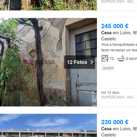
SUPERCASA - IAD PO
245 000 €
Casa
em Loivo, Mu
Castelo
Viva a tranquilidade 
fazer renascer um tes
Situada em
Loivo
, e
T3
2
banh
12 Fotos
Jardim
Há 16 dias
SUPERCASA - IAD PO
230 000 €
Casa
em Loivo, Mu
Castelo