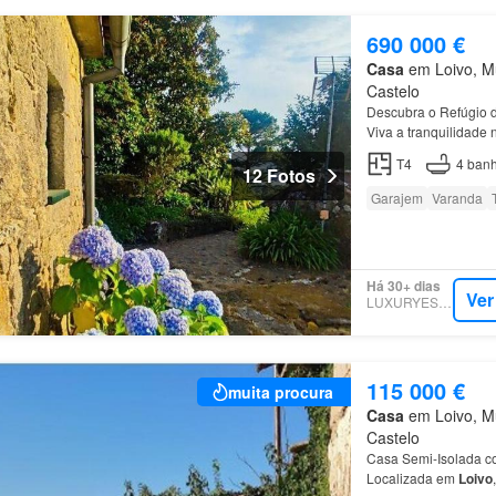
690 000 €
Casa
em Loivo, Mu
Castelo
Descubra o Refúgio
Viva a tranquilidade 
T4
4
banh
12 Fotos
Garajem
Varanda
Há 30+ dias
Ver
LUXURYESTATE
115 000 €
muita procura
Casa
em Loivo, Mu
Castelo
Casa Semi-Isolada c
Localizada em
Loivo