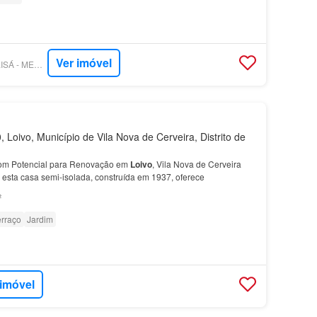
Ver imóvel
SUPERCASA - QUALISÁ - MEDIAÇÃO IMOBILIÁRIA, UNIPESSOAL LDA.
Loivo, Município de Vila Nova de Cerveira, Distrito de
om Potencial para Renovação em
Loivo
, Vila Nova de Cerveira
, esta casa semi-isolada, construída em 1937, oferece
²
erraço
Jardim
 imóvel