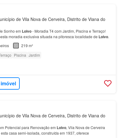
nicípio de Vila Nova de Cerveira, Distrito de Viana do
 de Sonho em
Loivo
- Moradia T4 com Jardim, Piscina e Terraço!
nesta moradia exclusiva situada na pitoresca localidade de
Loivo
.
eiros
219 m²
Terraço
Piscina
Jardim
 imóvel
nicípio de Vila Nova de Cerveira, Distrito de Viana do
om Potencial para Renovação em
Loivo
, Vila Nova de Cerveira
, esta casa semi-isolada, construída em 1937, oferece