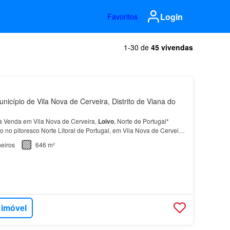
Login
Favoritos
1-30 de
45 vivendas
nicípio de Vila Nova de Cerveira, Distrito de Viana do
à Venda em Vila Nova de Cerveira,
Loivo
, Norte de Portugal*
o no pitoresco Norte Litoral de Portugal, em Vila Nova de Cerveira,
presenta uma localização privilegiad…
eiros
646 m²
 imóvel