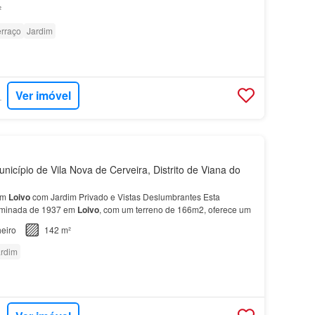
²
erraço
Jardim
Ver imóvel
RTUGAL
nicípio de Vila Nova de Cerveira, Distrito de Viana do
em
Loivo
com Jardim Privado e Vistas Deslumbrantes Esta
eminada de 1937 em
Loivo
, com um terreno de 166m2, oferece um
eiro
142 m²
rdim