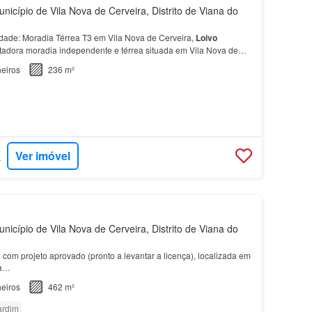
nicípio de Vila Nova de Cerveira, Distrito de Viana do
dade: Moradia Térrea T3 em Vila Nova de Cerveira,
Loivo
adora moradia independente e térrea situada em Vila Nova de
 oferece vistas deslumbrantes sobre o Rio Minho.…
eiros
236 m²
Ver imóvel
RTUGAL
nicípio de Vila Nova de Cerveira, Distrito de Viana do
 com projeto aprovado (pronto a levantar a licença), localizada em
ra…
eiros
462 m²
ardim