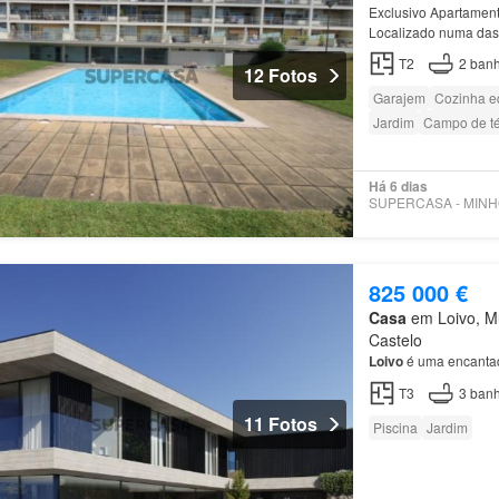
Exclusivo Apartamen
Localizado numa das 
T2
2
banh
12 Fotos
Garajem
Cozinha e
Jardim
Campo de té
Há 6 dias
825 000 €
Casa
em Loivo, Mu
Castelo
Loivo
é uma encantado
T3
3
banh
11 Fotos
Piscina
Jardim