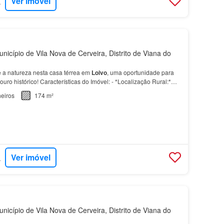
Ver imóvel
RTUGAL
nicípio de Vila Nova de Cerveira, Distrito de Viana do
e a natureza nesta casa térrea em
Loivo
, uma oportunidade para
ouro histórico! Características do Imóvel: - *Localização Rural:*
sta encantadora casa térrea está ro…
eiros
174 m²
Ver imóvel
RTUGAL
nicípio de Vila Nova de Cerveira, Distrito de Viana do