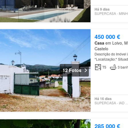
Há 9 dias
450 000 €
Casa
em Loivo, Mu
Castelo
Descrição do Imóvel 
*Localização:* Situad
Loivo
, este imóvel a
T5
3
banh
12 Fotos
Há 16 dias
SUPERCASA - IAD PO
285 000 €