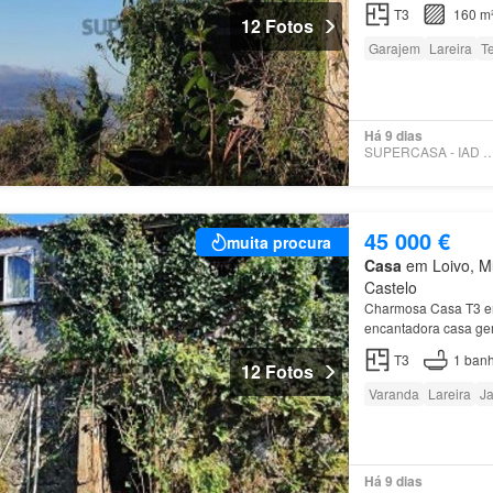
T3
160 m
12 Fotos
Garajem
Lareira
T
Há 9 dias
SUPERCASA - IAD PO
45 000 €
muita procura
Casa
em Loivo, Mu
Castelo
Charmosa Casa T3 
encantadora casa g
T3
1
banh
12 Fotos
Varanda
Lareira
Ja
Há 9 dias