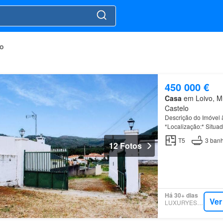
vo
450 000 €
Casa
em Loivo, Mu
Castelo
Descrição do Imóvel 
*Localização:* Situad
Loivo
, este imóvel a
T5
3
banh
12 Fotos
Há 30+ dias
Ver
LUXURYESTATE