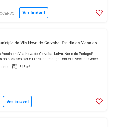
Ver imóvel
SUPERCASA - MINHOCERVO - MEDIAÇÃO IMOBILIÁRIA, LDA
nicípio de Vila Nova de Cerveira, Distrito de Viana do
à Venda em Vila Nova de Cerveira,
Loivo
, Norte de Portugal*
o no pitoresco Norte Litoral de Portugal, em Vila Nova de Cerveira,
presenta uma localização privilegiad…
eiros
646 m²
Ver imóvel
RTUGAL