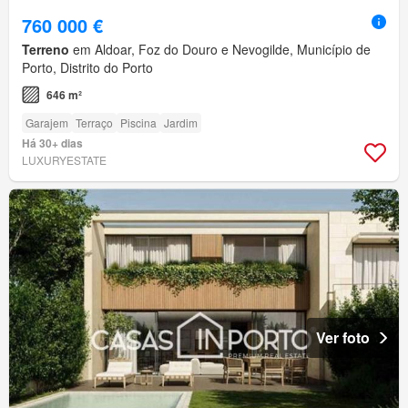
760 000 €
Terreno
em Aldoar, Foz do Douro e Nevogilde, Município de
Porto, Distrito do Porto
646 m²
Garajem
Terraço
Piscina
Jardim
Há 30+ dias
LUXURYESTATE
Ver foto