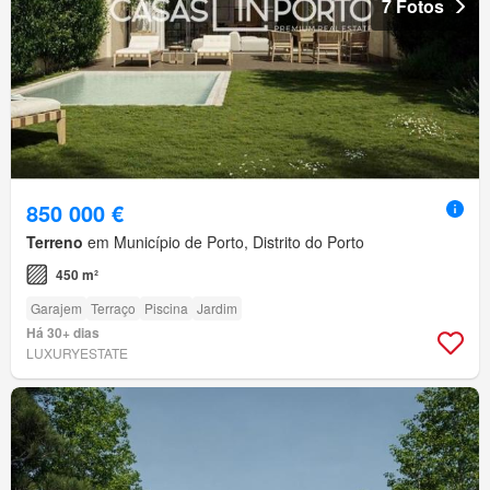
7 Fotos
850 000 €
Terreno
em Município de Porto, Distrito do Porto
450 m²
Garajem
Terraço
Piscina
Jardim
Há 30+ dias
LUXURYESTATE