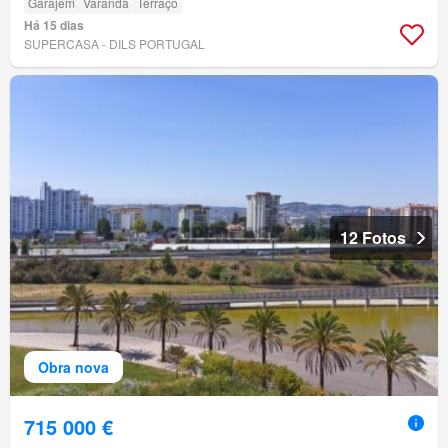
Garajem
Varanda
Terraço
Há 15 dias
SUPERCASA - DILS PORTUGAL
12 Fotos
Obra nova
715 000 €