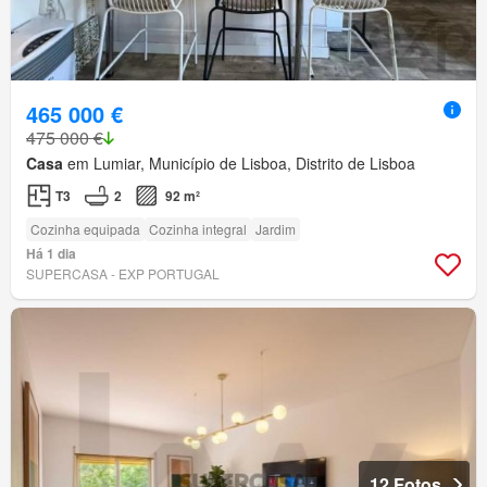
465 000 €
475 000 €
Casa
em Lumiar, Município de Lisboa, Distrito de Lisboa
T3
2
92 m²
Cozinha equipada
Cozinha integral
Jardim
Há 1 dia
SUPERCASA - EXP PORTUGAL
12 Fotos