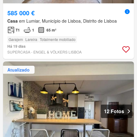
585 000 €
Casa
em Lumiar, Município de Lisboa, Distrito de Lisboa
T1
1
65 m²
Garajem
Lareira
Totalmente mobiliado
Há 19 dias
SUPERCASA - ENGEL & VÖLKERS LISBOA
Atualizado
12 Fotos