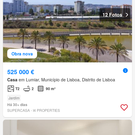
12 Fotos
Obra nova
525 000 €
Casa
em Lumiar, Município de Lisboa, Distrito de Lisboa
T2
2
90 m²
Jardim
Há 30+ dias
SUPERCASA - I4 PROPERTIES