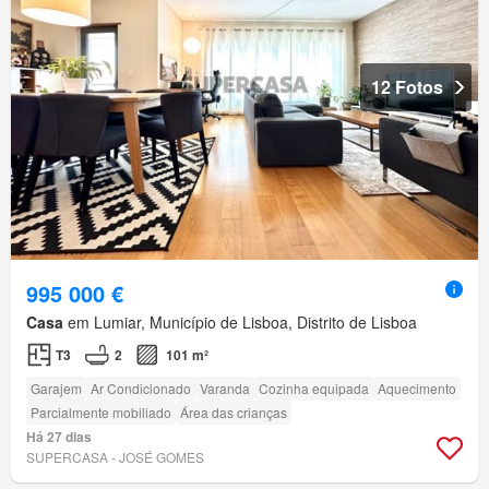
12 Fotos
995 000 €
Casa
em Lumiar, Município de Lisboa, Distrito de Lisboa
T3
2
101 m²
Garajem
Ar Condicionado
Varanda
Cozinha equipada
Aquecimento
Parcialmente mobiliado
Área das crianças
Há 27 dias
SUPERCASA - JOSÉ GOMES