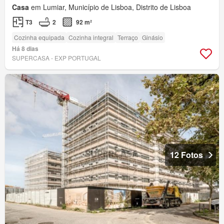
Casa
em Lumiar, Município de Lisboa, Distrito de Lisboa
T3
2
92 m²
Cozinha equipada
Cozinha integral
Terraço
Ginásio
Há 8 dias
SUPERCASA - EXP PORTUGAL
12 Fotos