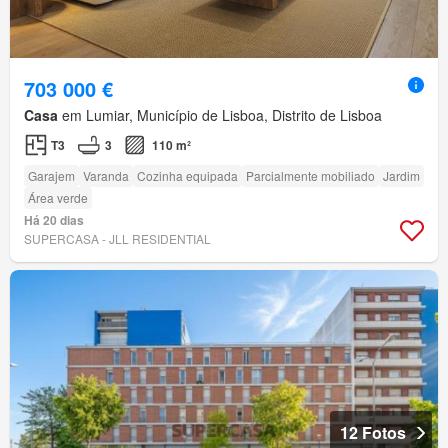
703 000 €
Casa
em Lumiar, Município de Lisboa, Distrito de Lisboa
T3
3
110 m²
Garajem
Varanda
Cozinha equipada
Parcialmente mobiliado
Jardim
Área verde
Há 20 dias
SUPERCASA - JLL RESIDENTIAL
12 Fotos