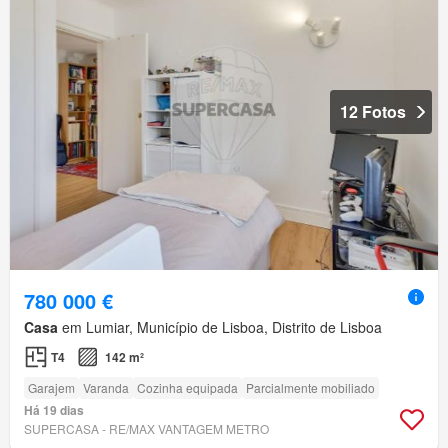
12 Fotos
780 000 €
Casa
em Lumiar, Município de Lisboa, Distrito de Lisboa
T4
142 m²
Garajem
Varanda
Cozinha equipada
Parcialmente mobiliado
Há 19 dias
SUPERCASA - RE/MAX VANTAGEM METRO