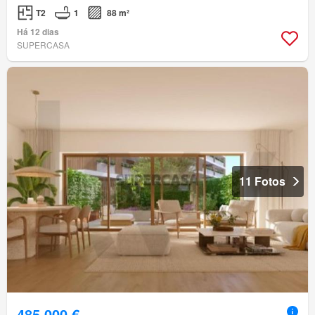
T2
1
88 m²
Há 12 dias
SUPERCASA
11 Fotos
485 000 €