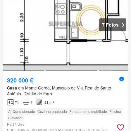
7 Fotos
320 000 €
Casa
em Monte Gordo, Município de Vila Real de Santo
António, Distrito de Faro
T1
1
51 m²
Ar Condicionado
Cozinha equipada
Parcialmente mobiliado
Piscina
Elevador
Há 24 dias
SUPERCASA - ALGARVE MANTA PROPERTIES - MEDIAÇÃO IMOBILIÁRIA, LDA