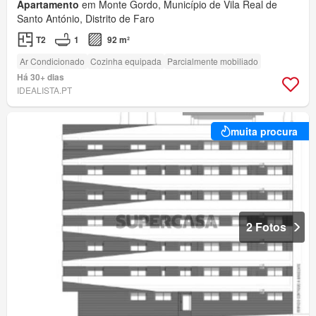
Apartamento
em Monte Gordo, Município de Vila Real de
Santo António, Distrito de Faro
T2
1
92 m²
Ar Condicionado
Cozinha equipada
Parcialmente mobiliado
Há 30+ dias
IDEALISTA.PT
muita procura
2 Fotos