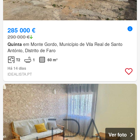
285 000 €
290 000 €
Quinta
em Monte Gordo, Município de Vila Real de Santo
António, Distrito de Faro
T2
1
60 m²
Há 14 dias
IDEALISTA.PT
Ver foto