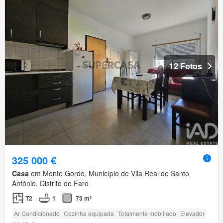
12 Fotos
325 000 €
Casa
em Monte Gordo, Município de Vila Real de Santo
António, Distrito de Faro
T2
1
73 m²
Ar Condicionado
Cozinha equipada
Totalmente mobiliado
Elevador