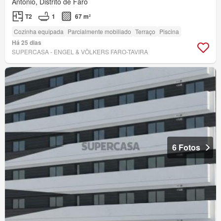
António, Distrito de Faro
T2
1
67 m²
Cozinha equipada
Parcialmente mobiliado
Terraço
Piscina
Há 25 dias
SUPERCASA - ENGEL & VÖLKERS FARO-TAVIRA
6 Fotos