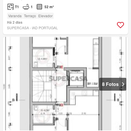
T1
1
52 m²
Varanda
Terraço
Elevador
Há 2 dias
SUPERCASA - IAD PORTUGAL
8 Fotos