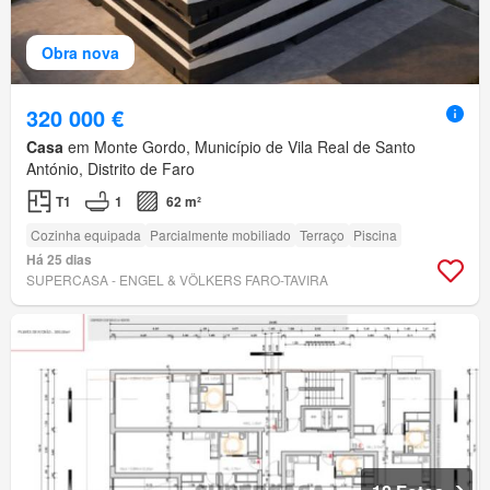
Obra nova
320 000 €
Casa
em Monte Gordo, Município de Vila Real de Santo
António, Distrito de Faro
T1
1
62 m²
Cozinha equipada
Parcialmente mobiliado
Terraço
Piscina
Há 25 dias
SUPERCASA - ENGEL & VÖLKERS FARO-TAVIRA