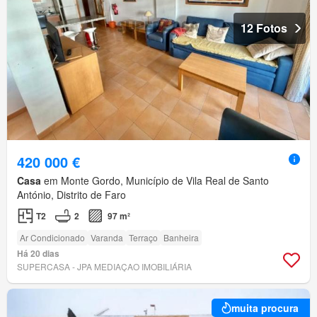
12 Fotos
420 000 €
Casa
em Monte Gordo, Município de Vila Real de Santo
António, Distrito de Faro
T2
2
97 m²
Ar Condicionado
Varanda
Terraço
Banheira
Há 20 dias
SUPERCASA - JPA MEDIAÇAO IMOBILIÁRIA
muita procura