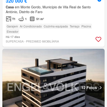
320 000 €
Casa
em Monte Gordo, Município de Vila Real de Santo
António, Distrito de Faro
T1
1
51 m²
Garajem
Ar Condicionado
Cozinha equipada
Terraço
Piscina
Elevador
Há 17 dias
SUPERCASA - PREDIMED IMOBILÍARIA
12 Fotos