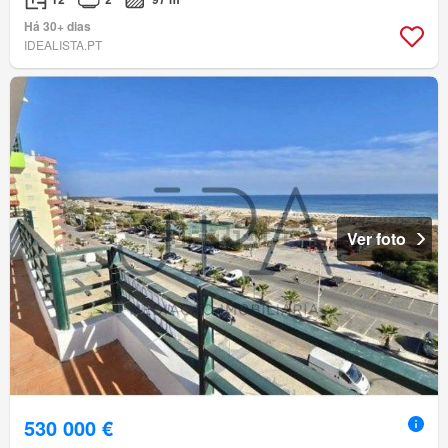
Há 30+ dias
IDEALISTA.PT
Ver foto
530 000 €