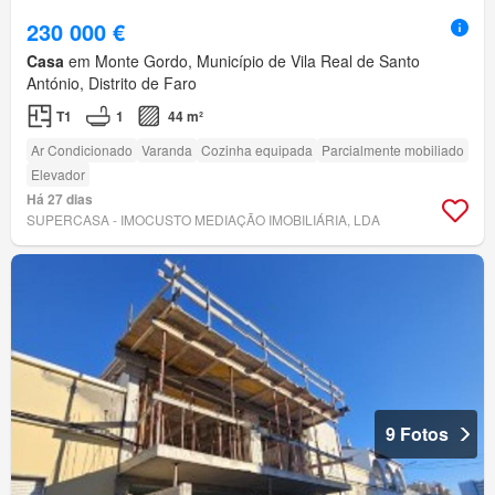
230 000 €
Casa
em Monte Gordo, Município de Vila Real de Santo
António, Distrito de Faro
T1
1
44 m²
Ar Condicionado
Varanda
Cozinha equipada
Parcialmente mobiliado
Elevador
Há 27 dias
SUPERCASA - IMOCUSTO MEDIAÇÃO IMOBILIÁRIA, LDA
9 Fotos