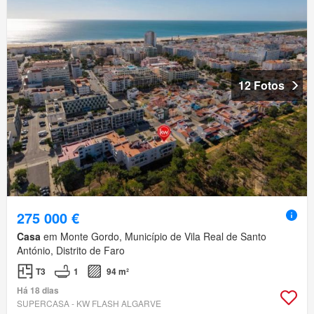
12 Fotos
275 000 €
Casa
em Monte Gordo, Município de Vila Real de Santo
António, Distrito de Faro
T3
1
94 m²
Há 18 dias
SUPERCASA - KW FLASH ALGARVE