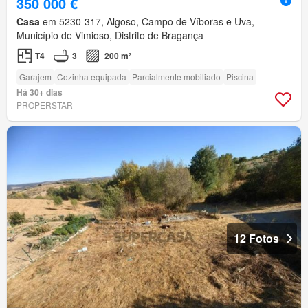
350 000 €
Casa
em 5230-317, Algoso, Campo de Víboras e Uva,
Município de Vimioso, Distrito de Bragança
T4
3
200 m²
Garajem
Cozinha equipada
Parcialmente mobiliado
Piscina
Há 30+ dias
PROPERSTAR
12 Fotos