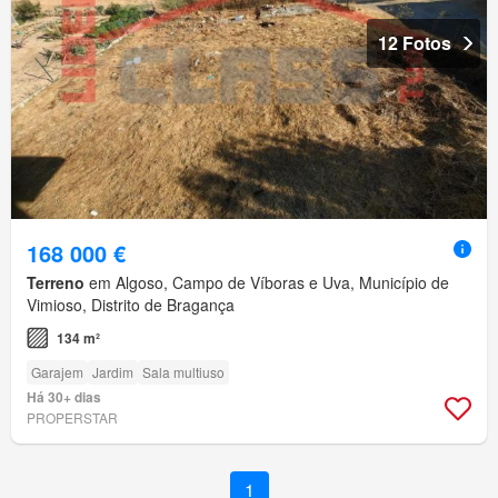
12 Fotos
168 000 €
Terreno
em Algoso, Campo de Víboras e Uva, Município de
Vimioso, Distrito de Bragança
134 m²
Garajem
Jardim
Sala multiuso
Há 30+ dias
PROPERSTAR
1