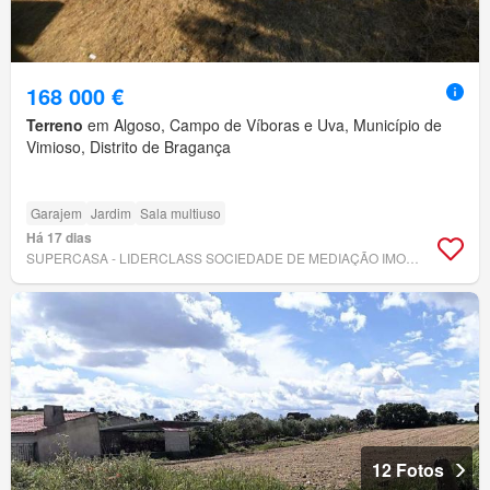
168 000 €
Terreno
em Algoso, Campo de Víboras e Uva, Município de
Vimioso, Distrito de Bragança
Garajem
Jardim
Sala multiuso
Há 17 dias
SUPERCASA - LIDERCLASS SOCIEDADE DE MEDIAÇÃO IMOBILIÁRIA, LDA
12 Fotos