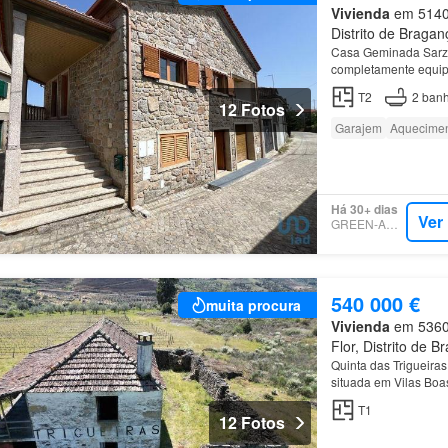
Vivienda
em 5140,
Distrito de Bragan
Casa Geminada Sarze
completamente equi
entradas…
T2
2
banh
12 Fotos
Garajem
Aquecime
Há 30+ dias
Ver
GREEN-ACRES
540 000 €
muita procura
Vivienda
em 5360,
Flor, Distrito de 
Quinta das Trigueiras
situada em Vilas Boas
destacando-se como 
T1
12 Fotos