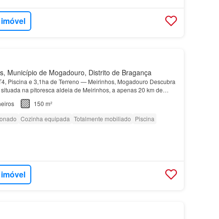
 imóvel
, Município de Mogadouro, Distrito de Bragança
T4, Piscina e 3,1ha de Terreno — Meirinhos, Mogadouro Descubra
 situada na pitoresca aldeia de Meirinhos, a apenas 20 km de
 do Porto…
eiros
150 m²
ionado
Cozinha equipada
Totalmente mobiliado
Piscina
 imóvel