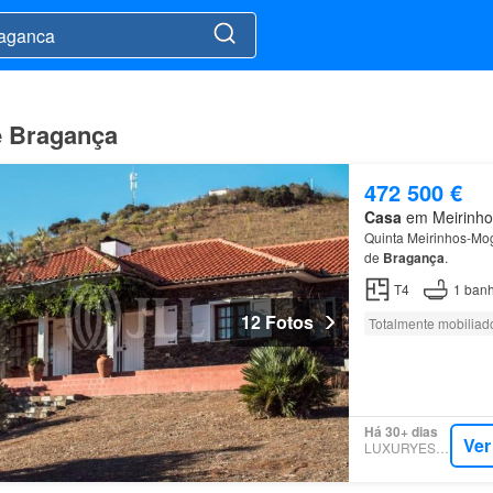
e Bragança
472 500 €
Casa
em Meirinhos
Quinta Meirinhos-Mo
de
Bragança
.
T4
1
banh
12 Fotos
Totalmente mobiliad
Há 30+ dias
Ver
LUXURYESTATE