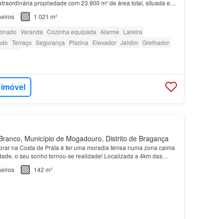
traordinária propriedade com 23.900 m² de área total, situada em
a quem procura espaço, privacidade, conforto e qua…
eiros
1 021 m²
ionado
Varanda
Cozinha equipada
Alarme
Lareira
ado
Terraço
Segurança
Piscina
Elevador
Jardim
Grelhador
a verde
 imóvel
ranco, Município de Mogadouro, Distrito de Bragança
rar na Costa de Prata é ter uma moradia térrea numa zona calma
idade, o seu sonho tornou-se realidade! Localizada a 4km das
ta moradia é perfeita no sentido em que e…
eiros
142 m²