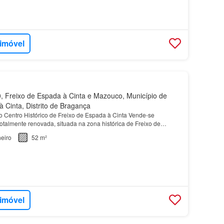
 imóvel
 Freixo de Espada à Cinta e Mazouco, Município de
 Cinta, Distrito de Bragança
Centro Histórico de Freixo de Espada à Cinta Vende-se
otalmente renovada, situada na zona histórica de Freixo de
 para habitação própria, casa de férias ou investim…
eiro
52 m²
 imóvel