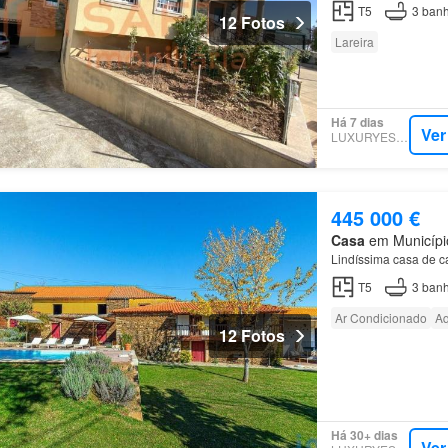
T5
3
banh
12 Fotos
Lareira
Há 7 dias
Ver
LUXURYESTATE
445 000 €
Casa
em Município
Lindíssima casa de 
T5
3
banh
Ar Condicionado
Aq
12 Fotos
Há 30+ dias
Ver