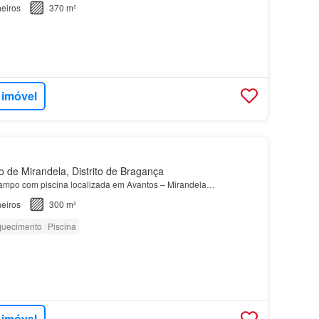
eiros
370 m²
 imóvel
 de Mirandela, Distrito de Bragança
campo com piscina localizada em Avantos – Mirandela…
eiros
300 m²
uecimento
Piscina
 imóvel