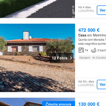
Há 4 dias
Ver
LUXURYESTATE
472 500 €
Casa
em Meirinhos
Quinta com Moradia 
esta magnífica quinta
Mogadouro e a 1h30
T4
3
banh
12 Fotos
Garajem
Ar Condic
Há 30+ dias
Ver
LUXURYESTATE
130 000 €
muita procura