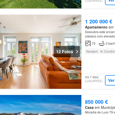
LUXURYESTATE
1 200 000 €
Apartamento
em S
Descubra este encant
clássico com elevado
Saldanha…
T3
2
banh
12 Fotos
Garajem
Ar Condic
Há 7 dias
Ver
LUXURYESTATE
850 000 €
Casa
em Município
Moradia de Luxo T9 