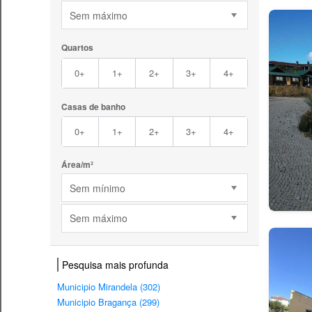
Sem máximo
Quartos
0+
1+
2+
3+
4+
Casas de banho
0+
1+
2+
3+
4+
Área/m²
Sem mínimo
Sem máximo
Pesquisa mais profunda
Municipio Mirandela (302)
Municipio Bragança (299)