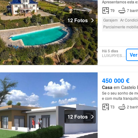
Apresentamos esta ex
Mirandela, ideal par
T9
7
banh
12 Fotos
Garajem
Ar Condic
Parcialmente mobili
Campo de ténis
Áre
Há 5 dias
Ver
LUXURYESTATE
450 000 €
Casa
em Castelo B
Se o seu sonho de mo
e com muita tranquil
Caldas da Rainha, es
T3
2
banh
12 Fotos