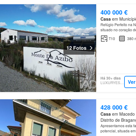
400 000 €
Casa
em Município
Refúgio Perfeito na 
situado no coração 
Bragança
.
T10
380 
12 Fotos
Há 30+ dias
Ver
LUXURYESTATE
428 000 €
Casa
em Macedo de
Distrito de Bragan
Apresentamos esta fa
potencial, situada 