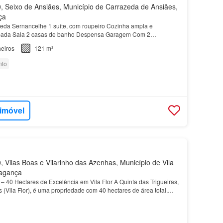
 Seixo de Ansiães, Município de Carrazeda de Ansiães,
ça
da Sernancelhe 1 suite, com roupeiro Cozinha ampla e
pada Sala 2 casas de banho Despensa Garagem Com 2
eiros
121 m²
nto
 imóvel
 Vilas Boas e Vilarinho das Azenhas, Município de Vila
Bragança
 – 40 Hectares de Excelência em Vila Flor A Quinta das Trigueiras,
 (Vila Flor), é uma propriedade com 40 hectares de área total,
um terroir de exceção para a produ…