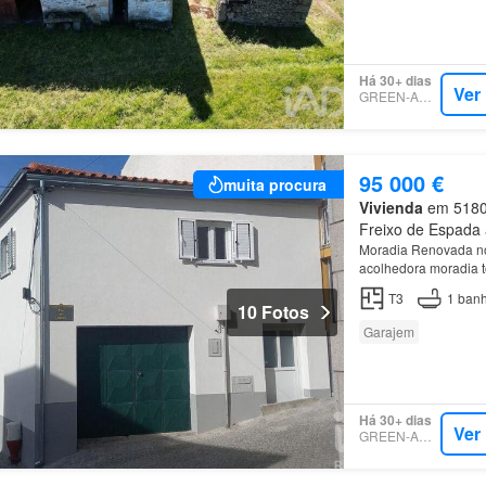
Há 30+ dias
Ver
GREEN-ACRES
95 000 €
muita procura
Vivienda
em 5180,
Freixo de Espada à
Moradia Renovada no 
acolhedora moradia t
Espada à Cinta, ideal
T3
1
banh
10 Fotos
Garajem
Há 30+ dias
Ver
GREEN-ACRES