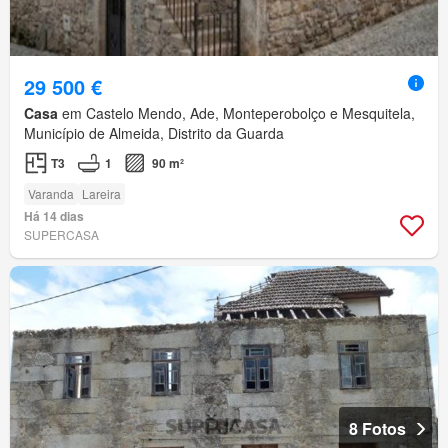
29 500 €
Casa
em Castelo Mendo, Ade, Monteperobolço e Mesquitela,
Município de Almeida, Distrito da Guarda
T3
1
90 m²
Varanda
Lareira
Há 14 dias
SUPERCASA
8 Fotos