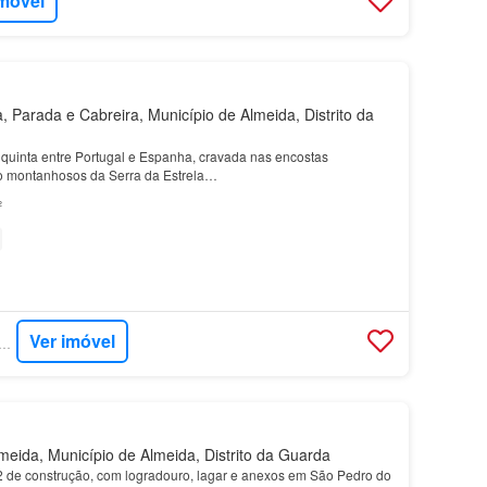
imóvel
 Parada e Cabreira, Município de Almeida, Distrito da
quinta entre Portugal e Espanha, cravada nas encostas
o montanhosos da Serra da Estrela…
²
Ver imóvel
CASA - KW ALFA LISBOA
eida, Município de Almeida, Distrito da Guarda
 de construção, com logradouro, lagar e anexos em São Pedro do