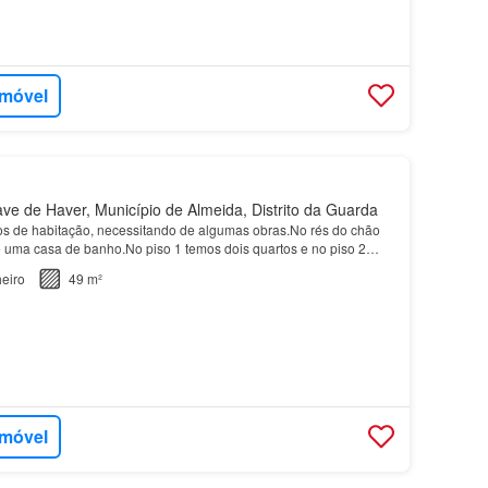
imóvel
e de Haver, Município de Almeida, Distrito da Guarda
os de habitação, necessitando de algumas obras.No rés do chão
e uma casa de banho.No piso 1 temos dois quartos e no piso 2
rumos.A venda inclui dois terrenos rustic…
eiro
49 m²
imóvel