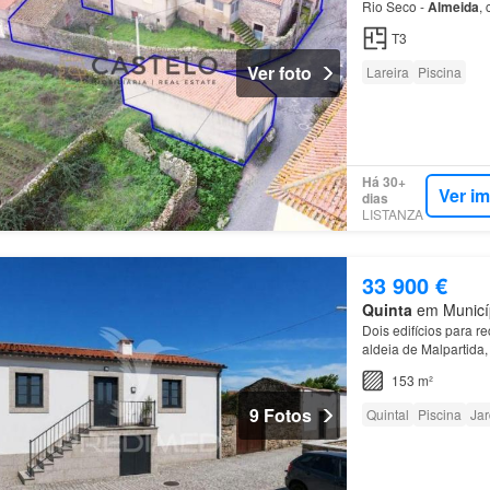
Rio Seco -
Almeida
,
T3
Ver foto
Lareira
Piscina
Há 30+
Ver i
dias
LISTANZA
33 900 €
Quinta
em Municíp
Dois edifícios para r
aldeia de Malpartida,
Almeida
? 20 min de
153 m²
9 Fotos
Quintal
Piscina
Ja