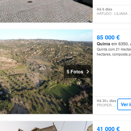
Há 6 dias
HÁTUDO - LILIANA M
85 000 €
Quinta
em 6350, A
Quinta com 21 Hectar
hectares, composta p
5 Fotos
Há 30+ dias
Ver 
PROPERSTAR
41 000 €