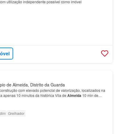
 com utilização independente possível como imóvel
móvel
io de Almeida, Distrito da Guarda
econstrução com elevado potencial de valorização, localizados na
 a apenas 10 minutos da histórica Vila de
Almeida
10 min de
 Vilar Formoso (Espanha)? 138 km de Sala…
rdim
Grelhador