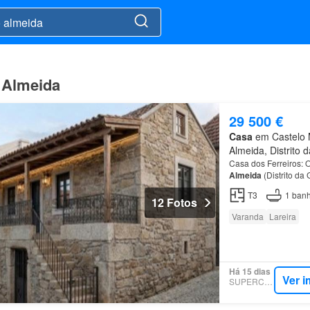
 Almeida
29 500 €
Casa
em Castelo M
Almeida, Distrito 
Casa dos Ferreiros: 
Almeida
(Distrito da
concelho histórico d
T3
1
banh
12 Fotos
Varanda
Lareira
Há 15 dias
Ver i
SUPERCASA