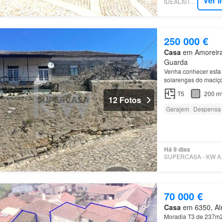
Ver 
IDEALISTA.PT
250 000 €
Casa
em Amoreira,
Guarda
Venha conhecer esta 
solarengas do maciç
T5
200 m
12 Fotos
Garajem
Despensa
Há 9 dias
SUPER
70 000 €
Casa
em 6350, Alm
Moradia T3 de 237m2