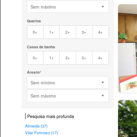
Sem máximo
Quartos
0+
1+
2+
3+
4+
Casas de banho
0+
1+
2+
3+
4+
Área/m²
Sem mínimo
Sem máximo
Pesquisa mais profunda
Almeida (37)
Vilar Formoso (17)