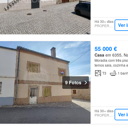
Há 30+ dias
Ver 
PROPERSTAR
55 000 €
Casa
em 6355, Nav
Moradia com três pis
temos sala, cozinha 
temos o sótão para ar
T3
1
banh
9 Fotos
Há 30+ dias
Ver 
PROPERSTAR