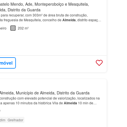
stelo Mendo, Ade, Monteperobolço e Mesquitela,
da, Distrito da Guarda
para recuperar, com 303m² de área bruta de construção,
 da freguesia de Mesquitela, concelho de
Almeida
, distrito espaços,
 habitação familiar ou a projeto turístic…
eiro
202 m²
imóvel
lmeida, Município de Almeida, Distrito da Guarda
econstrução com elevado potencial de valorização, localizados na
 a apenas 10 minutos da histórica Vila de
Almeida
10 min de
 Vilar Formoso (Espanha) ?…
²
rdim
Grelhador