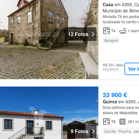
Casa
em 6355, Ca
Município de Almei
Moradia T4 em pedra 
localizada no centro
a moradia adapta-se a
T4
1
banh
12 Fotos
Garajem
Há 30+ dias
Ver 
PROPERSTAR
33 900 €
Quinta
em 6350, A
Dois edifícios para r
aldeia de Malpartida,
Almeida
? 20 min de
T9
281 m
9 Fotos
Quintal
Piscina
Ja