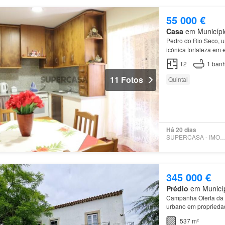
55 000 €
Casa
em Município
Pedro do Rio Seco, u
icónica fortaleza em 
T2
1
banh
11 Fotos
Quintal
Há 20 dias
SUPERCASA - IMOEXP
345 000 €
Prédio
em Municíp
Campanha Oferta da es
urbano em propriedade
537 m²