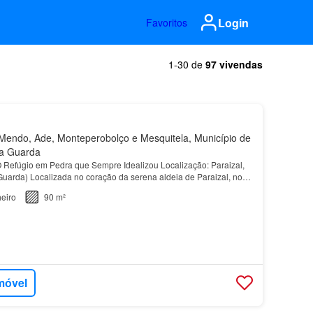
Login
Favoritos
1-30 de
97 vivendas
endo, Ade, Monteperobolço e Mesquitela, Município de
da Guarda
O Refúgio em Pedra que Sempre Idealizou Localização: Paraizal,
 Guarda) Localizada no coração da serena aldeia de Paraizal, no
e
Almeida
, a Casa dos Ferreiros é uma…
eiro
90 m²
móvel