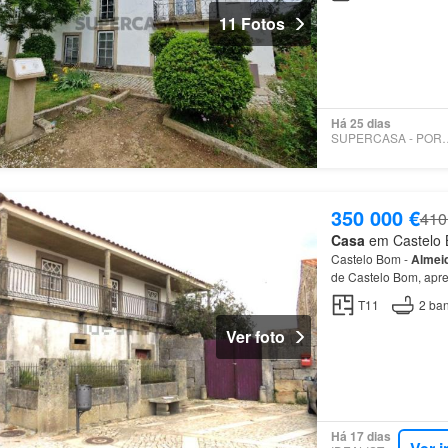
11 Fotos
Há 25 dias
SUPERCASA - 
350 000 €
410
Casa
em Castelo B
Castelo Bom -
Almei
de Castelo Bom, apre
T11
2
ban
Ver foto
Há 17 dias