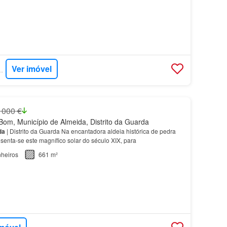
Ver imóvel
PORTA ABERTA
 000 €
om, Município de Almeida, Distrito da Guarda
da
| Distrito da Guarda Na encantadora aldeia histórica de pedra
senta-se este magnífico solar do século XIX, para
heiros
661 m²