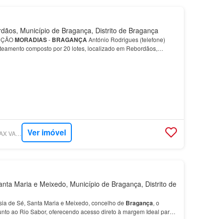
ãos, Município de Bragança, Distrito de Bragança
RUÇÃO
MORADIAS
-
BRAGANÇA
António Rodrigues (telefone)
oteamento composto por 20 lotes, localizado em Rebordãos,
oportunidade tanto para particulares que pretendem constru…
Ver imóvel
SUPERCASA - RE/MAX VANTAGEM BANCA
nta Maria e Meixedo, Município de Bragança, Distrito de
sia de Sé, Santa Maria e Meixedo, concelho de
Bragança
, o
unto ao Rio Sabor, oferecendo acesso direto à margem Ideal para: