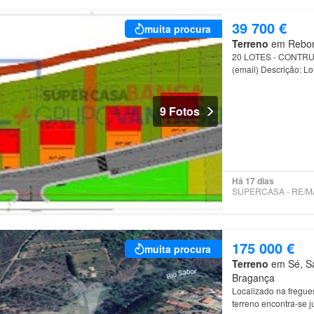
39 700 €
muita procura
Terreno
em Rebord
20 LOTES - CONT
(email) Descrição: L
Bragança
Excelente 
9 Fotos
Há 17 dias
175 000 €
muita procura
Terreno
em Sé, Sa
Bragança
Localizado na fregue
terreno encontra-se j