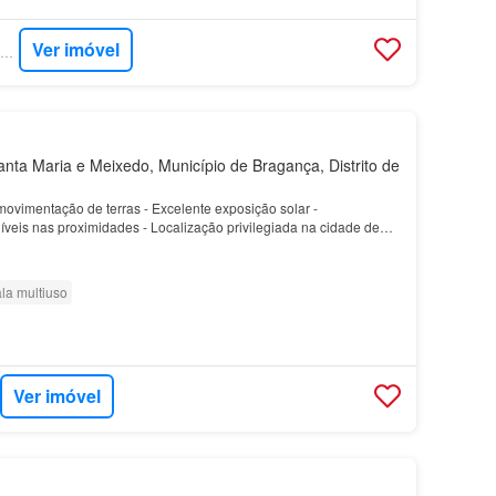
Ver imóvel
SUPERCASA - CLEVERCHANCE
nta Maria e Meixedo, Município de Bragança, Distrito de
movimentação de terras - Excelente exposição solar -
níveis nas proximidades - Localização privilegiada na cidade de
 - Processo de construção mais rápido graças ao…
la multiuso
Ver imóvel