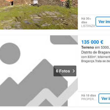
Há 30+
Ver i
dias
LISTANZA
135 000 €
Terreno
em 5300, 
Distrito de Bragan
com 830m², totalment
Bragança.Trata-se de
moradia
pronto a se
6 Fotos
Há 18 dias
Ver 
PROPERSTAR