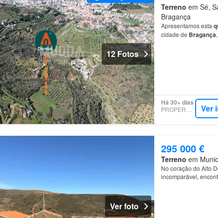
Terreno
em Sé, Sa
Bragança
Apresentamos esta
q
cidade de
Bragança
uma
moradia
T2, com
12 Fotos
Há 30+ dias
Ver 
PROPERSTAR
295 000 €
Terreno
em Municí
No coração do Alto Do
incomparável, encont
propriedade integra 
Ver foto