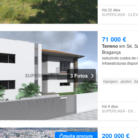
Há 22 dias
71 000 €
Terreno
em Sé, Sa
Bragança
reduzindo custos de 
Infraestruturas dispo
Bragança
Vantagens:
3 Fotos
Garajem
Jardim
Sa
Há 9 dias
SUPERCASA - EXPERTIMO
200 000 €
muita procura