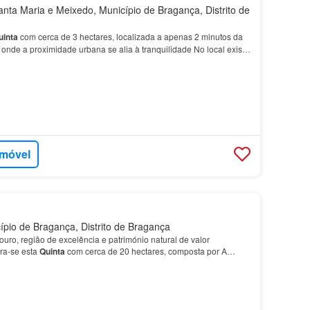
nta Maria e Meixedo, Município de Bragança, Distrito de
uinta
com cerca de 3 hectares, localizada a apenas 2 minutos da
, onde a proximidade urbana se alia à tranquilidade No local existe
posta por cozinha, sala e
casa
de ban…
imóvel
pio de Bragança, Distrito de Bragança
uro, região de excelência e património natural de valor
ra-se esta
Quinta
com cerca de 20 hectares, composta por A
várias ruínas em pedra para recuperação, preserva…