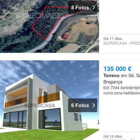
Projetos de eco-turi
8 Fotos
Há 17 dias
135 000 €
Terreno
em Sé, Sa
Bragança
Ext: 7044 Apresentam
numa zona habitacion
6 Fotos
Há 19 dias