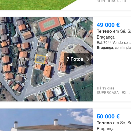
SUPERCASA - EXPERTIMO
49 000 €
Terreno
em Sé, Sa
Bragança
Ext: 7044 Vende-se t
Bragança
, com impla
geminada ou projeto
7 Fotos
Há 19 dias
SUPERCASA - EXPERTIMO
50 000 €
Terreno
em Sé, Sa
Bragança