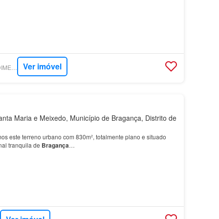
smo e turismo de natureza Glamping, parqu…
Ver imóvel
SUPERCASA - PREDIMED IMOBILÍARIA
nta Maria e Meixedo, Município de Bragança, Distrito de
os este terreno urbano com 830m², totalmente plano e situado
al tranquila de
Bragança
…