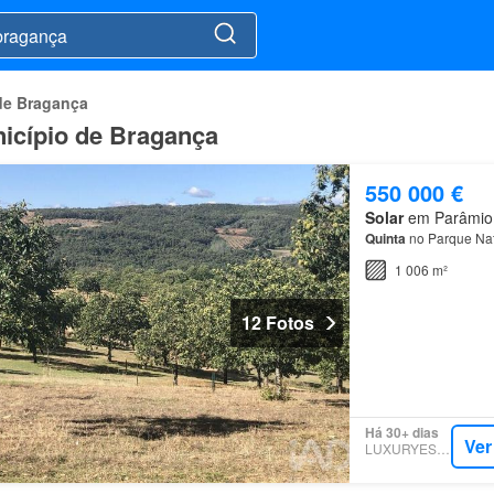
de Bragança
icípio de Bragança
550 000 €
Solar
em Parâmio, 
Quinta
no Parque Nat
1 006 m²
12 Fotos
Há 30+ dias
Ver
LUXURYESTATE