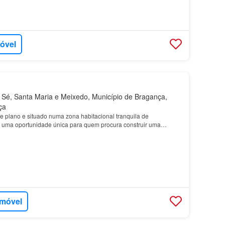
móvel
Sé, Santa Maria e Meixedo, Município de Bragança,
ça
e plano e situado numa zona habitacional tranquila de
 uma oportunidade única para quem procura construir uma
r aproveitado, sem necessidade de obras de preparação de…
imóvel