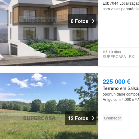
Ext: 7044 Localizaçã
com vistas panorâmi
cenário perfeito par
6 Fotos
Há 19 dias
SUPERCASA - EXPERTIMO
225 000 €
Terreno
em Salsas
oportunidade composta
Artigo com 4.000 m² 
12 Fotos
Grelhador