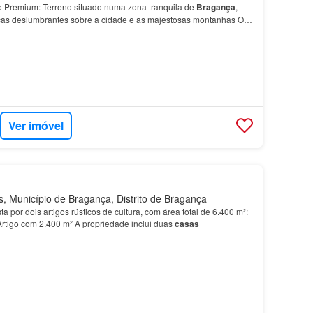
o Premium: Terreno situado numa zona tranquila de
Bragança
,
cas deslumbrantes sobre a cidade e as majestosas montanhas O
a quem sonha construir a
casa
ideal num ambie…
Ver imóvel
, Município de Bragança, Distrito de Bragança
 por dois artigos rústicos de cultura, com área total de 6.400 m²:
Artigo com 2.400 m² A propriedade inclui duas
casas