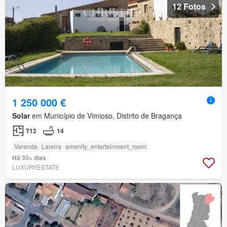
12 Fotos
1 250 000 €
Solar
em Município de Vimioso, Distrito de Bragança
T12
14
Varanda
Lareira
amenity_entertainment_room
Há 30+ dias
LUXURYESTATE