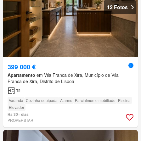
12 Fotos
399 000 €
Apartamento
em Vila Franca de Xira, Município de Vila
Franca de Xira, Distrito de Lisboa
T2
Varanda
Cozinha equipada
Alarme
Parcialmente mobiliado
Piscina
Elevador
Há 30+ dias
PROPERSTAR