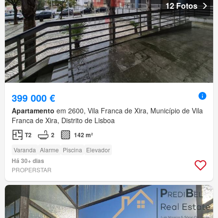
12 Fotos
399 000 €
Apartamento
em 2600, Vila Franca de Xira, Município de Vila
Franca de Xira, Distrito de Lisboa
T2
2
142 m²
Varanda
Alarme
Piscina
Elevador
Há 30+ dias
PROPERSTAR