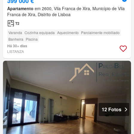
399 000 €
Apartamento
em 2600, Vila Franca de Xira, Município de Vila
Franca de Xira, Distrito de Lisboa
T2
Varanda
Cozinha equipada
Aquecimento
Parcialmente mobiliado
Banheira
Piscina
Há 30+ dias
LISTANZA
12 Fotos