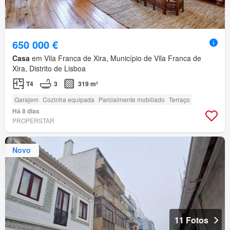
650 000 €
Casa
em Vila Franca de Xira, Município de Vila Franca de
Xira, Distrito de Lisboa
T4
3
319 m²
Garajem
Cozinha equipada
Parcialmente mobiliado
Terraço
Há 8 dias
PROPERSTAR
Novo
11 Fotos