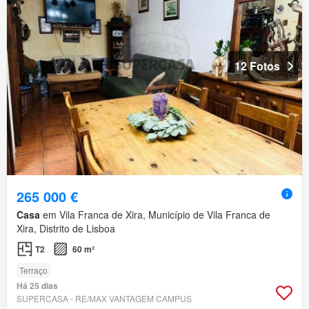
12 Fotos
265 000 €
Casa
em Vila Franca de Xira, Município de Vila Franca de
Xira, Distrito de Lisboa
T2
60 m²
Terraço
Há 25 dias
SUPERCASA - RE/MAX VANTAGEM CAMPUS