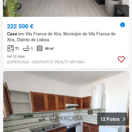
222 500 €
Casa
em Vila Franca de Xira, Município de Vila Franca de
Xira, Distrito de Lisboa
T1
1
48 m²
Há 12 dias
SUPERCASA - CENTURY 21 REALTY ART M&J
12 Fotos