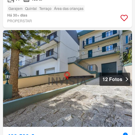
Garajem
Quintal
Terraço
Área das crianças
Há 30+ dias
PROPERSTAR
12 Fotos