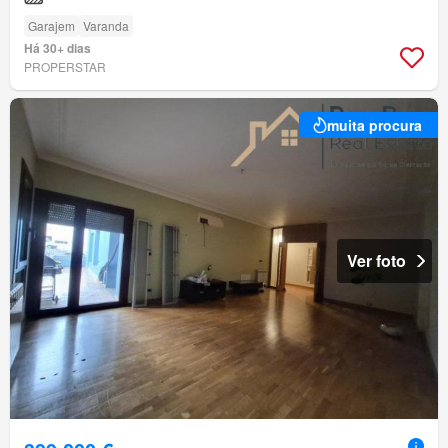
Garajem
Varanda
Há 30+ dias
PROPERSTAR
muita procura
Ver foto