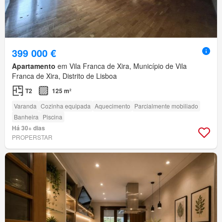
399 000 €
Apartamento
em Vila Franca de Xira, Município de Vila
Franca de Xira, Distrito de Lisboa
T2
125 m²
Varanda
Cozinha equipada
Aquecimento
Parcialmente mobiliado
Banheira
Piscina
Há 30+ dias
PROPERSTAR