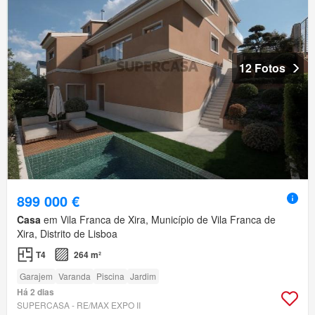
12 Fotos
899 000 €
Casa
em Vila Franca de Xira, Município de Vila Franca de
Xira, Distrito de Lisboa
T4
264 m²
Garajem
Varanda
Piscina
Jardim
Há 2 dias
SUPERCASA - RE/MAX EXPO II