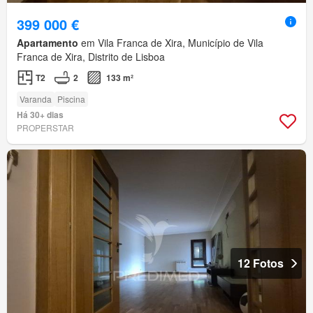
399 000 €
Apartamento
em Vila Franca de Xira, Município de Vila
Franca de Xira, Distrito de Lisboa
T2
2
133 m²
Varanda
Piscina
Há 30+ dias
PROPERSTAR
12 Fotos