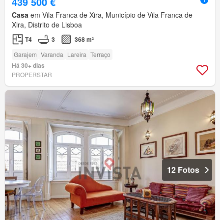
439 500 €
Casa
em Vila Franca de Xira, Município de Vila Franca de
Xira, Distrito de Lisboa
T4
3
368 m²
Garajem
Varanda
Lareira
Terraço
Há 30+ dias
PROPERSTAR
12 Fotos