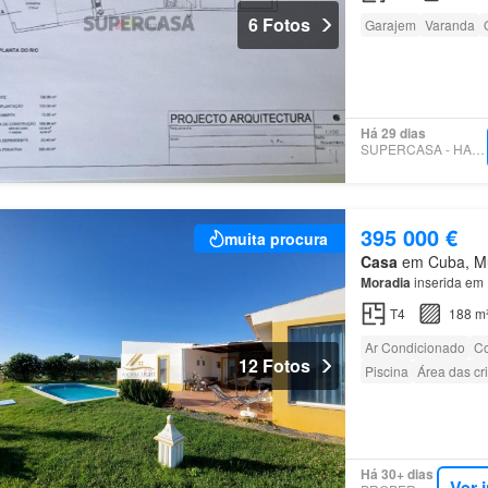
6 Fotos
Garajem
Varanda
Há 29 dias
SUPERCASA - HALL PAXIS
395 000 €
muita procura
Casa
em Cuba, Mun
Moradia
inserida em
T4
188 m
Ar Condicionado
Co
12 Fotos
Piscina
Área das cr
Há 30+ dias
Ver 