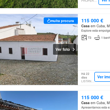
PROPERSTAR
115 000 €
muita procura
Casa
em Cuba, Mun
Explore esta empolga
T3
1
banh
Ver foto
Há 22
Ver im
dias
LISTANZA
115 000 €
Casa
em Cuba, Mun
Apresentamos esta ex