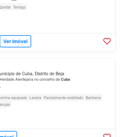
Quintal
Terraço
Ver imóvel
icípio de Cuba, Distrito de Beja
 Herdade Alentejana no concelho de
Cuba
²
zinha equipada
Lareira
Parcialmente mobiliado
Banheira
ianças
imóvel