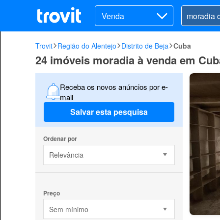
Venda
Trovit
Região do Alentejo
Distrito de Beja
Cuba
24 imóveis moradia à venda em Cub
Receba os novos anúncios por e-
mail
Salvar esta pesquisa
Ordenar por
Relevância
Preço
Sem mínimo