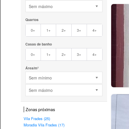
Sem máximo
Quartos
0+
1+
2+
3+
4+
Casas de banho
0+
1+
2+
3+
4+
Área/m²
Sem mínimo
Sem máximo
Zonas próximas
Vila Frades (25)
Moradia Vila Frades (17)