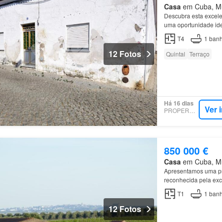
Casa
em Cuba, Mun
Descubra esta excel
uma oportunidade ide
Principais característ
T4
1
banh
12 Fotos
Quintal
Terraço
Há 16 dias
Ver 
PROPERSTAR
850 000 €
Casa
em Cuba, Mun
Apresentamos uma pr
reconhecida pela exc
Vinho de
Cuba
Cuba
T1
1
banh
12 Fotos