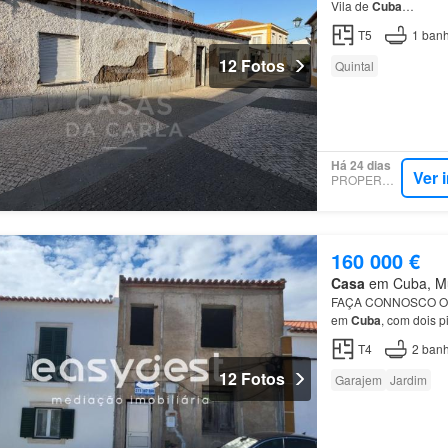
Vila de
Cuba
…
T5
1
banh
12 Fotos
Quintal
Há 24 dias
Ver 
PROPERSTAR
160 000 €
Casa
em Cuba, Mun
FAÇA CONNOSCO O
em
Cuba
, com dois 
T4
2
banh
12 Fotos
Garajem
Jardim