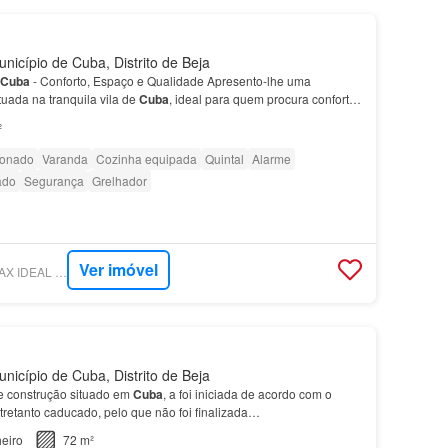
icípio de Cuba, Distrito de Beja
Cuba
- Conforto, Espaço e Qualidade Apresento-lhe uma
tuada na tranquila vila de
Cuba
, ideal para quem procura conforto
a para proporcionar…
²
ionado
Varanda
Cozinha equipada
Quintal
Alarme
ado
Segurança
Grelhador
Ver imóvel
SUPERCASA - RE/MAX IDEAL PAX E RE/MAX IDEAL MOR
icípio de Cuba, Distrito de Beja
e construção situado em
Cuba
, a foi iniciada de acordo com o
ntretanto caducado, pelo que não foi finalizada…
eiro
72 m²