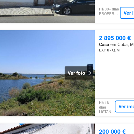
Há 30+ dias
Ver 
PROPERSTAR
2 895 000 €
Casa
em Cuba, Mun
EXP 8 - Q. M
Ver foto
Há 16
Ver im
dias
LISTANZA
200 000 €