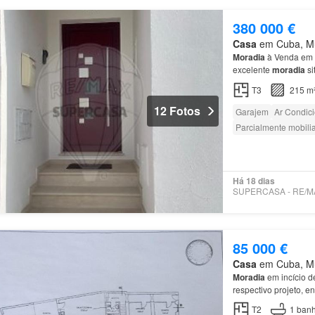
380 000 €
Casa
em Cuba, Mun
Moradia
à Venda em
excelente
moradia
si
Uma
moradia
pensad
T3
215 m
12 Fotos
Garajem
Ar Condic
Parcialmente mobili
Há 18 dias
85 000 €
Casa
em Cuba, Mun
Moradia
em incício d
respectivo projeto, e
T2
1
banh