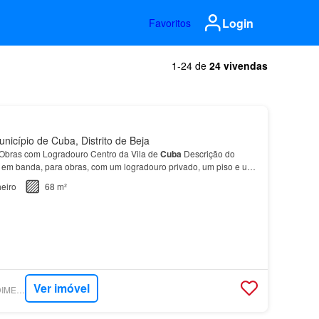
Login
Favoritos
1-24 de
24 vivendas
icípio de Cuba, Distrito de Beja
Obras com Logradouro Centro da Vila de
Cuba
Descrição do
 em banda, para obras, com um logradouro privado, um piso e um
 coração da vila de
Cuba
.…
eiro
68 m²
Ver imóvel
SUPERCASA - PREDIMED IMOBILÍARIA