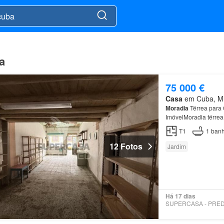
a
75 000 €
Casa
em Cuba, Mun
Moradia
Térrea para 
ImóvelMoradia térrea
mezanino, situada no
T1
1
banh
12 Fotos
Jardim
Há 17 dias