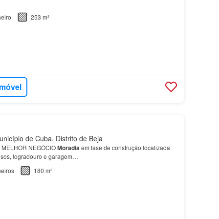
eiro
253 m²
imóvel
icípio de Cuba, Distrito de Beja
 MELHOR NEGÓCIO
Moradia
em fase de construção localizada
pisos, logradouro e garagem…
eiros
180 m²