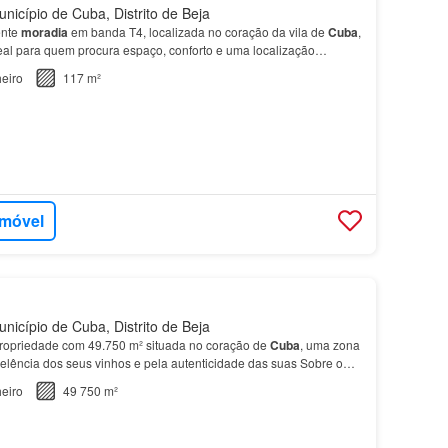
icípio de Cuba, Distrito de Beja
ente
moradia
em banda T4, localizada no coração da vila de
Cuba
,
al para quem procura espaço, conforto e uma localização
icas:
Moradia
em banda T4; Localização cent…
eiro
117 m²
imóvel
icípio de Cuba, Distrito de Beja
opriedade com 49.750 m² situada no coração de
Cuba
, uma zona
elência dos seus vinhos e pela autenticidade das suas Sobre o
é um dos berços da tradição vinícola alentej…
eiro
49 750 m²