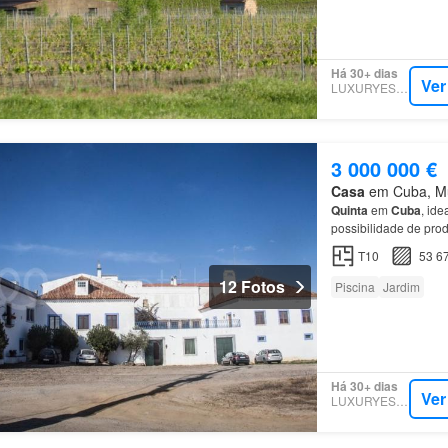
Há 30+ dias
Ver
LUXURYESTATE
3 000 000 €
Casa
em Cuba, Mun
Quinta
em
Cuba
, id
possibilidade de pro
T10
53 6
12 Fotos
Piscina
Jardim
Há 30+ dias
Ver
LUXURYESTATE