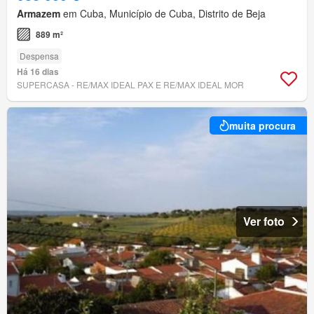
Armazem
em Cuba, Município de Cuba, Distrito de Beja
889 m²
Despensa
Há 16 dias
SUPERCASA - RE/MAX IDEAL PAX E RE/MAX IDEAL MOR
muita procura
Ver foto