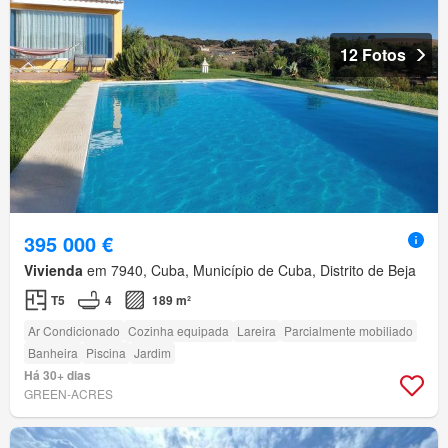
12 Fotos
395 000 €
Vivienda
em 7940, Cuba, Município de Cuba, Distrito de Beja
T5
4
189 m²
Ar Condicionado
Cozinha equipada
Lareira
Parcialmente mobiliado
Banheira
Piscina
Jardim
Há 30+ dias
GREEN-ACRES