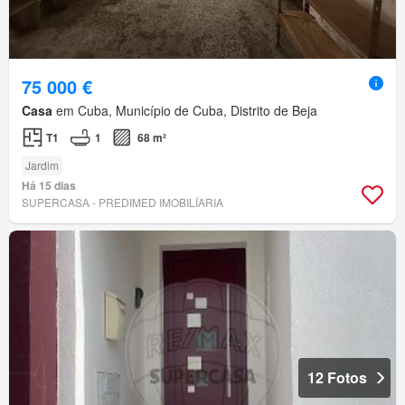
75 000 €
Casa
em Cuba, Município de Cuba, Distrito de Beja
T1
1
68 m²
Jardim
Há 15 dias
SUPERCASA - PREDIMED IMOBILÍARIA
12 Fotos