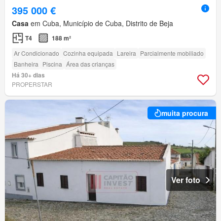
395 000 €
Casa
em Cuba, Município de Cuba, Distrito de Beja
T4
188 m²
Ar Condicionado
Cozinha equipada
Lareira
Parcialmente mobiliado
Banheira
Piscina
Área das crianças
Há 30+ dias
PROPERSTAR
muita procura
Ver foto