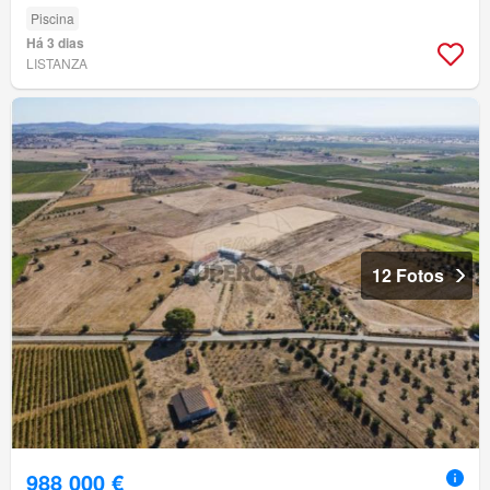
Piscina
Há 3 dias
LISTANZA
12 Fotos
988 000 €