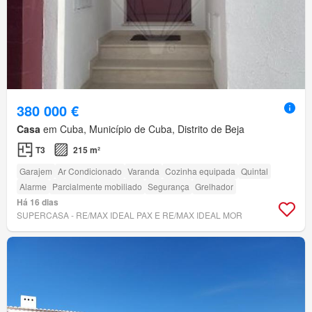
380 000 €
Casa
em Cuba, Município de Cuba, Distrito de Beja
T3
215 m²
Garajem
Ar Condicionado
Varanda
Cozinha equipada
Quintal
Alarme
Parcialmente mobiliado
Segurança
Grelhador
Há 16 dias
SUPERCASA - RE/MAX IDEAL PAX E RE/MAX IDEAL MOR