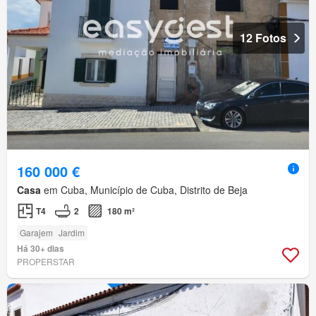
12 Fotos
160 000 €
Casa
em Cuba, Município de Cuba, Distrito de Beja
T4
2
180 m²
Garajem
Jardim
Há 30+ dias
PROPERSTAR