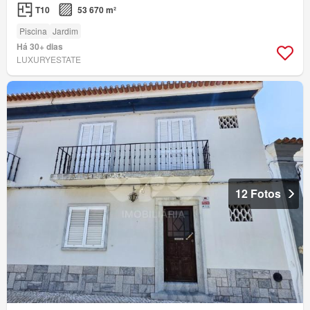
T10
53 670 m²
Piscina
Jardim
Há 30+ dias
LUXURYESTATE
12 Fotos