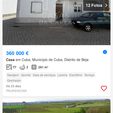
12 Fotos
360 000 €
Casa
em Cuba, Município de Cuba, Distrito de Beja
T7
2
281 m²
Garajem
Quintal
Sala de serviços
Lareira
Escritório
Terraço
Grelhador
Há 25 dias
PROPERSTAR