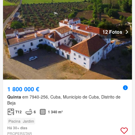
12 Fotos
1 800 000 €
Quinta
em 7940-256, Cuba, Município de Cuba, Distrito de
Beja
T12
6
1 340 m²
Piscina
Jardim
Há 30+ dias
PROPERSTAR