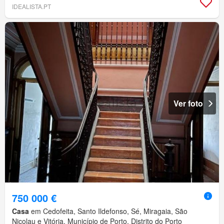
IDEALISTA.PT
Ver foto
750 000 €
Casa
em Cedofeita, Santo Ildefonso, Sé, Miragaia, São
Nicolau e Vitória, Município de Porto, Distrito do Porto