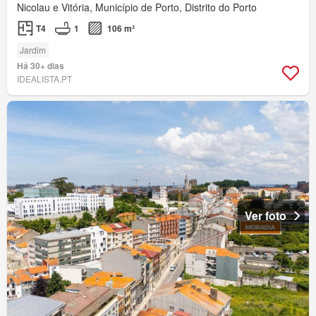
Nicolau e Vitória, Município de Porto, Distrito do Porto
T4
1
106 m²
Jardim
Há 30+ dias
IDEALISTA.PT
Ver foto