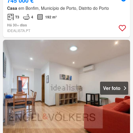
745 000 €
Casa
em Bonfim, Município de Porto, Distrito do Porto
T3
4
192 m²
Há 30+ dias
IDEALISTA.PT
Ver foto