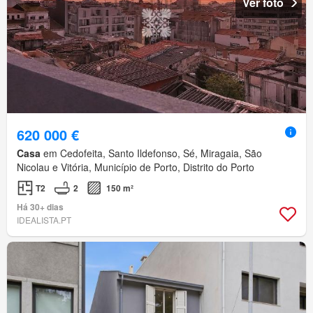
Ver foto
620 000 €
Casa
em Cedofeita, Santo Ildefonso, Sé, Miragaia, São
Nicolau e Vitória, Município de Porto, Distrito do Porto
T2
2
150 m²
Há 30+ dias
IDEALISTA.PT