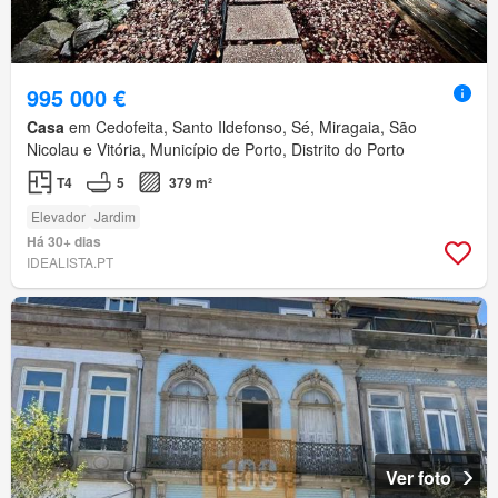
995 000 €
Casa
em Cedofeita, Santo Ildefonso, Sé, Miragaia, São
Nicolau e Vitória, Município de Porto, Distrito do Porto
T4
5
379 m²
Elevador
Jardim
Há 30+ dias
IDEALISTA.PT
Ver foto