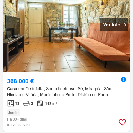
Ver foto
368 000 €
Casa
em Cedofeita, Santo Ildefonso, Sé, Miragaia, São
Nicolau e Vitória, Município de Porto, Distrito do Porto
T3
3
142 m²
Jardim
Há 30+ dias
IDEALISTA.PT