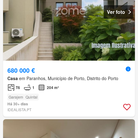
Ver foto
680 000 €
Casa
em Paranhos, Município de Porto, Distrito do Porto
T6
1
204 m²
Garajem
Quintal
Há 30+ dias
IDEALISTA.PT