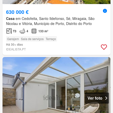
630 000 €
Casa
em Cedofeita, Santo Ildefonso, Sé, Miragaia, São
Nicolau e Vitória, Município de Porto, Distrito do Porto
T3
4
133 m²
Garajem
Sala de serviços
Terraço
Há 30+ dias
IDEALISTA.PT
Ver foto