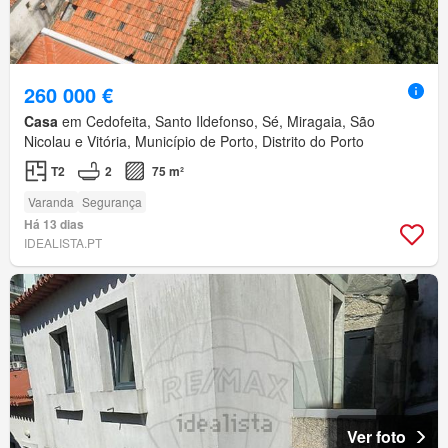
260 000 €
Casa
em Cedofeita, Santo Ildefonso, Sé, Miragaia, São
Nicolau e Vitória, Município de Porto, Distrito do Porto
T2
2
75 m²
Varanda
Segurança
Há 13 dias
IDEALISTA.PT
Ver foto