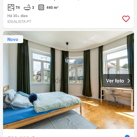
T4
3
440 m²
Há 30+ dias
IDEALISTA.PT
Novo
Ver foto