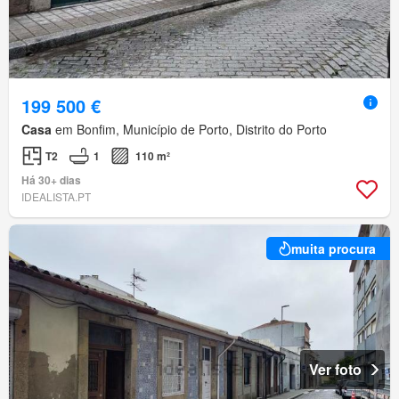
199 500 €
Casa
em Bonfim, Município de Porto, Distrito do Porto
T2
1
110 m²
Há 30+ dias
IDEALISTA.PT
muita procura
Ver foto