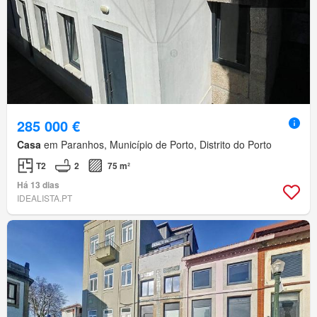
285 000 €
Casa
em Paranhos, Município de Porto, Distrito do Porto
T2
2
75 m²
Há 13 dias
IDEALISTA.PT