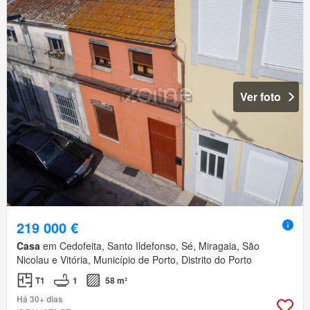
Ver foto
219 000 €
Casa
em Cedofeita, Santo Ildefonso, Sé, Miragaia, São
Nicolau e Vitória, Município de Porto, Distrito do Porto
T1
1
58 m²
Há 30+ dias