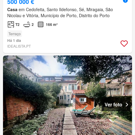
500 000 €
Casa
em Cedofeita, Santo Ildefonso, Sé, Miragaia, São
Nicolau e Vitória, Município de Porto, Distrito do Porto
T2
2
166 m²
Terraço
Há 1 dia
IDEALISTA.PT
Ver foto