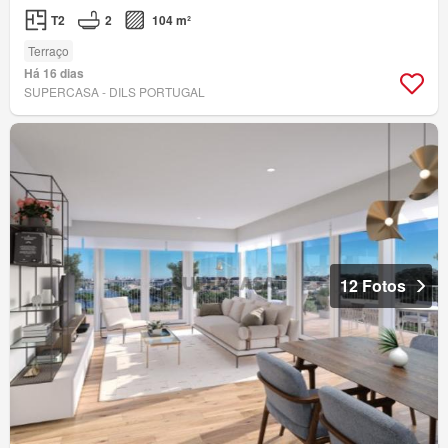
T2
2
104 m²
Terraço
Há 16 dias
SUPERCASA - DILS PORTUGAL
12 Fotos