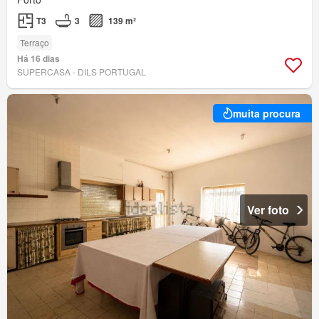
T3
3
139 m²
Terraço
Há 16 dias
SUPERCASA - DILS PORTUGAL
muita procura
Ver foto