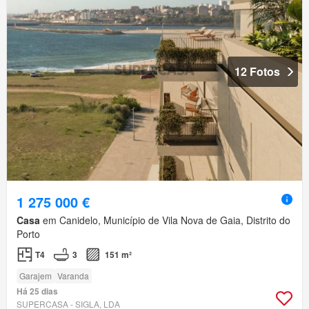
12 Fotos
1 275 000 €
Casa
em Canidelo, Município de Vila Nova de Gaia, Distrito do
Porto
T4
3
151 m²
Garajem
Varanda
Há 25 dias
SUPERCASA - SIGLA, LDA