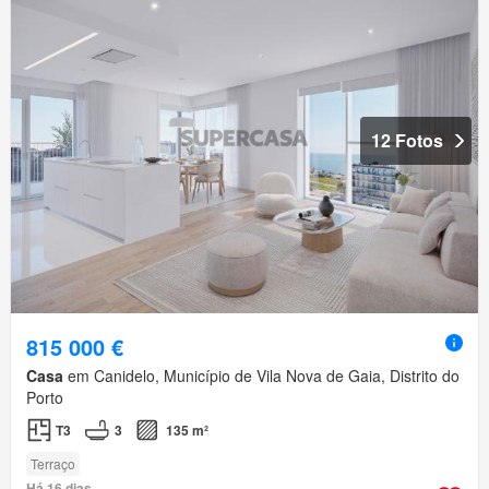
12 Fotos
815 000 €
Casa
em Canidelo, Município de Vila Nova de Gaia, Distrito do
Porto
T3
3
135 m²
Terraço
Há 16 dias