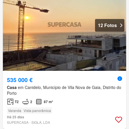
12 Fotos
535 000 €
Casa
em Canidelo, Município de Vila Nova de Gaia, Distrito do
Porto
T2
2
87 m²
Varanda
Vista panorâmica
Há 25 dias
SUPERCASA - SIGLA, LDA