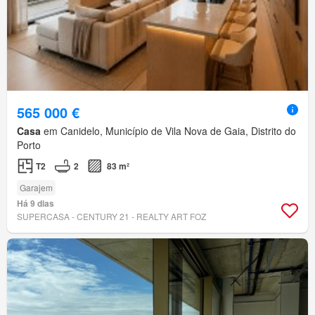
565 000 €
Casa
em Canidelo, Município de Vila Nova de Gaia, Distrito do
Porto
T2
2
83 m²
Garajem
Há 9 dias
SUPERCASA - CENTURY 21 - REALTY ART FOZ