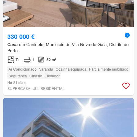
330 000 €
Casa
em Canidelo, Município de Vila Nova de Gaia, Distrito do
Porto
T1
1
52 m²
Ar Condicionado
Varanda
Cozinha equipada
Parcialmente mobiliado
Segurança
Ginásio
Elevador
Há 21 dias
SUPERCASA - JLL RESIDENTIAL