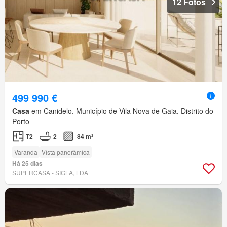
12 Fotos
499 990 €
Casa
em Canidelo, Município de Vila Nova de Gaia, Distrito do
Porto
T2
2
84 m²
Varanda
Vista panorâmica
Há 25 dias
SUPERCASA - SIGLA, LDA