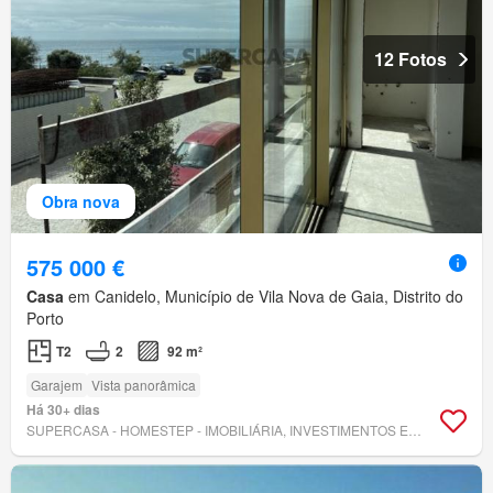
12 Fotos
Obra nova
575 000 €
Casa
em Canidelo, Município de Vila Nova de Gaia, Distrito do
Porto
T2
2
92 m²
Garajem
Vista panorâmica
Há 30+ dias
SUPERCASA - HOMESTEP - IMOBILIÁRIA, INVESTIMENTOS E GESTÃO, LDA