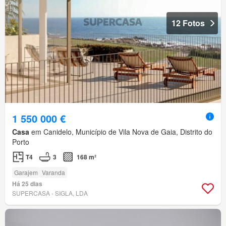
12 Fotos
1 550 000 €
Casa
em Canidelo, Município de Vila Nova de Gaia, Distrito do
Porto
T4
3
168 m²
Garajem
Varanda
Há 25 dias
SUPERCASA - SIGLA, LDA