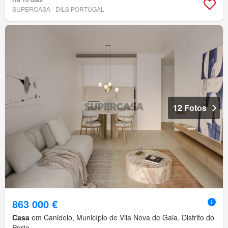
SUPERCASA - DILS PORTUGAL
12 Fotos
863 000 €
Casa
em Canidelo, Município de Vila Nova de Gaia, Distrito do
Porto