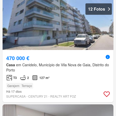
12 Fotos
470 000 €
Casa
em Canidelo, Município de Vila Nova de Gaia, Distrito do
Porto
T3
2
127 m²
Garajem
Terraço
Há 17 dias
SUPERCASA - CENTURY 21 - REALTY ART FOZ