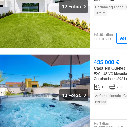
12 Fotos
Cozinha equipada
Jardim
Há 30+ dias
Ver
LUXURYESTATE
435 000 €
Casa
em Quelfes, 
EXCLUSIVO
Moradia
Construída em 2024 d
geminada
em
Olhão
T2
2
banh
12 Fotos
Ar Condicionado
Co
Piscina
Há 3 dias