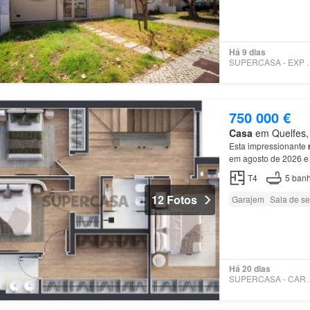
Há 9 dias
SUPERCASA 
750 000 €
Casa
em Quelfes, 
Esta impressionante
em agosto de 2026 e 
quartos são servidos
T4
5
banh
12 Fotos
Garajem
Sala de se
Há 20 dias
SUPERCASA - 