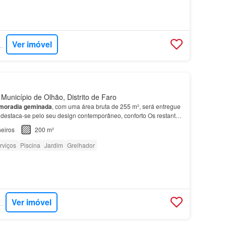
Ver imóvel
- EXP PORTUGAL
Município de Olhão, Distrito de Faro
moradia
geminada
, com uma área bruta de 255 m², será entregue
destaca-se pelo seu design contemporâneo, conforto Os restantes
 por uma
casa
de banho moderna e funcio…
eiros
200 m²
rviços
Piscina
Jardim
Grelhador
Ver imóvel
CARPE DOMUS