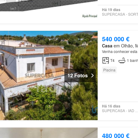
Há 19 dias
540 000 €
Casa
em Olhão, Mu
Venha conhecer est
T4
1
banh
Piscina
12 Fotos
Há 16 dias
SUPERCASA - IAD PO
480 000 €