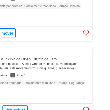
Vista panorâmica
Parcialmente mobiliado
Terraço
Piscina
 imóvel
Município de Olhão, Distrito de Faro
semi-nova com Alma e Grande Potencial de Valorização -
e raiz, esta
moradia
com: - Dois quartos, (um em suite) -
é uma ótima oportunidade para quem procura um lar confor…
eiros
95 m²
zinha equipada
Parcialmente mobiliado
Terraço
Segurança
Ver imóvel