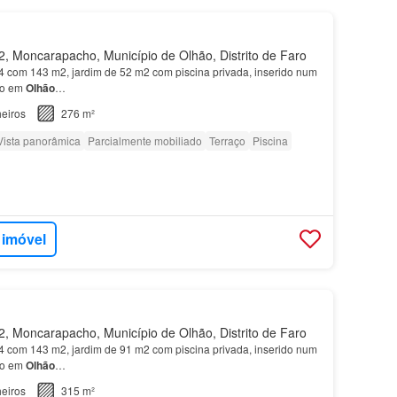
 Moncarapacho, Município de Olhão, Distrito de Faro
 com 143 m2, jardim de 52 m2 com piscina privada, inserido num
to em
Olhão
…
eiros
276 m²
Vista panorâmica
Parcialmente mobiliado
Terraço
Piscina
 imóvel
 Moncarapacho, Município de Olhão, Distrito de Faro
 com 143 m2, jardim de 91 m2 com piscina privada, inserido num
to em
Olhão
…
eiros
315 m²