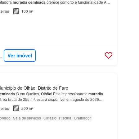
ntadora
moradia
geminada
oferece conforto e funcionalidade A
dois amplos quartos, garantindo espaço e pri…
eiros
100 m²
Ver imóvel
- EXP PORTUGAL
nicípio de Olhão, Distrito de Faro
eminada
t3 em Quelfes,
Olhão
! Esta impressionante
moradia
área bruta de 255 m², estará disponível em agosto de 2026.…
eiros
200 m²
ionado
Sala de serviços
Ginásio
Piscina
Grelhador