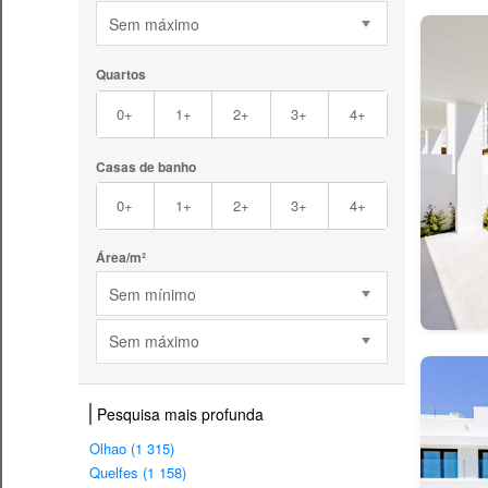
Sem máximo
Quartos
0+
1+
2+
3+
4+
Casas de banho
0+
1+
2+
3+
4+
Área/m²
Sem mínimo
Sem máximo
Pesquisa mais profunda
Olhao (1 315)
Quelfes (1 158)