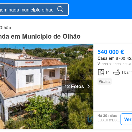
 Olhão
nda em Município de Olhão
540 000 €
Casa
em 8700-422,
Venha conhecer est
T4
1
banh
Piscina
12 Fotos
Há 30+ dias
Ver
LUXURYESTATE