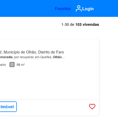
Login
Favoritos
1-30 de
103 vivendas
 Município de Olhão, Distrito de Faro
a
moradia
, por recuperar, em Quelfes,
Olhão
…
eiro
98 m²
 imóvel