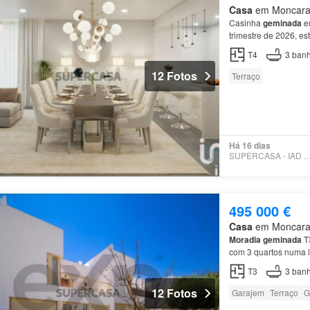
Casa
em Moncarapa
Casinha
geminada
em
trimestre de 2026, e
oportunidade de pers
T4
3
banh
12 Fotos
Terraço
Há 16 dias
SUPERCASA - IAD PO
495 000 €
Casa
em Moncarapa
Moradia
geminada
T
com 3 quartos numa l
Características prin
T3
3
banh
12 Fotos
Garajem
Terraço
G