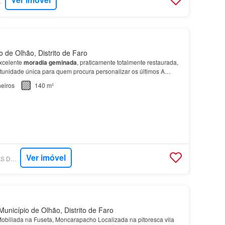
RTUGAL
 de Olhão, Distrito de Faro
xcelente
moradia
geminada
, praticamente totalmente restaurada,
unidade única para quem procura personalizar os últimos A
 ligação à rede elétrica, água e esgotos muni…
eiros
140 m²
Ver imóvel
SUPERCASA - VISTAS DO ALGARVE LDA
unicípio de Olhão, Distrito de Faro
obiliada na Fuseta, Moncarapacho Localizada na pitoresca vila