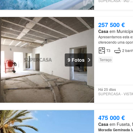
SUPERCASA - IAD PO
257 500 €
Casa
em Município
Apresentamos esta e
oferecendo uma oport
moradia
já dispõe de
T3
2
banh
9 Fotos
Terraço
Há 25 dias
475 000 €
Casa
em Fuseta, M
Moradia
Geminada
M