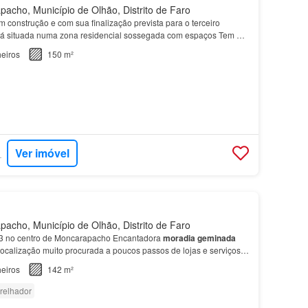
cho, Município de Olhão, Distrito de Faro
 construção e com sua finalização prevista para o terceiro
stá situada numa zona residencial sossegada com espaços Tem a
onalizar a sua nova
casa
com acabamentos a go…
eiros
150 m²
Ver imóvel
RTUGAL
cho, Município de Olhão, Distrito de Faro
3 no centro de Moncarapacho Encantadora
moradia
geminada
ocalização muito procurada a poucos passos de lojas e serviços
cipais Sala de estar espaçosa com acesso direto…
eiros
142 m²
relhador