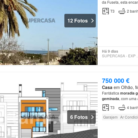
da Fuseta, esta enca
casa
é composta por 
T3
2
banh
12 Fotos
Há 9 dias
SUPERCASA 
750 000 €
Casa
em Olhão, Mu
Fantástica
moradia
g
geminada
, com uma 
T3
4
banh
6 Fotos
Garajem
Ar Condic