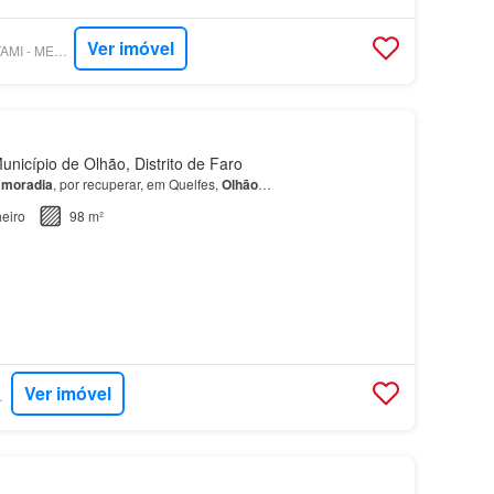
Ver imóvel
SUPERCASA - SORTAMI - MEDIAÇÃO IMOBILIÁRIA LDA
nicípio de Olhão, Distrito de Faro
a
moradia
, por recuperar, em Quelfes,
Olhão
…
eiro
98 m²
Ver imóvel
RTUGAL