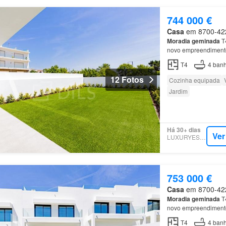
744 000 €
Casa
em 8700-422,
Moradia
geminada
T4
novo empreendimen
T4
4
banh
12 Fotos
Cozinha equipada
Jardim
Há 30+ dias
Ver
LUXURYESTATE
753 000 €
Casa
em 8700-422,
Moradia
geminada
T4
novo empreendimen
T4
4
banh