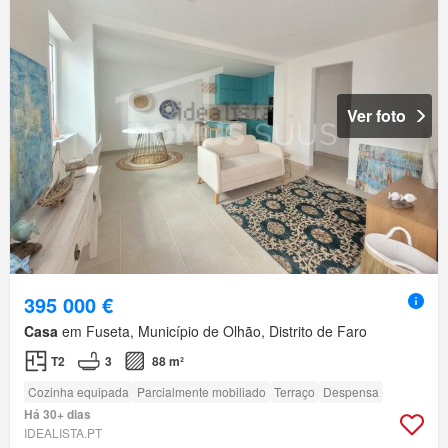
Ver foto
395 000 €
Casa
em Fuseta, Município de Olhão, Distrito de Faro
T2
3
88 m²
Cozinha equipada
Parcialmente mobiliado
Terraço
Despensa
Há 30+ dias
IDEALISTA.PT