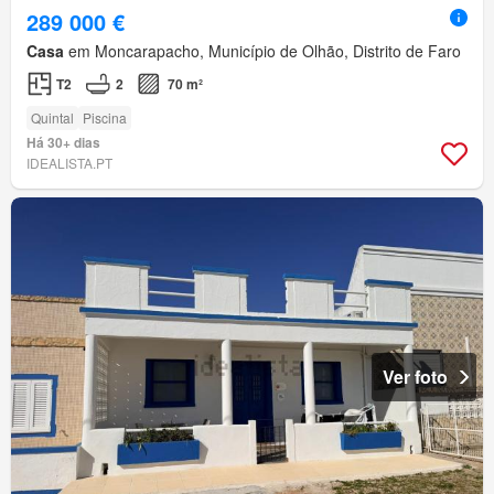
289 000 €
Casa
em Moncarapacho, Município de Olhão, Distrito de Faro
T2
2
70 m²
Quintal
Piscina
Há 30+ dias
IDEALISTA.PT
Ver foto