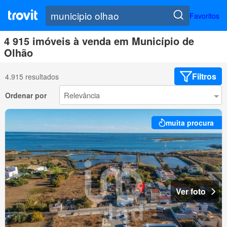
Favoritos
4 915 imóveis à venda em Município de
Olhão
Filtros
4.915 resultados
Ordenar por
muita procura
Ver foto