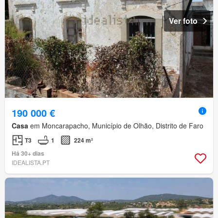
Ver foto
190 000 €
Casa
em Moncarapacho, Município de Olhão, Distrito de Faro
T3
1
224 m²
Há 30+ dias
IDEALISTA.PT