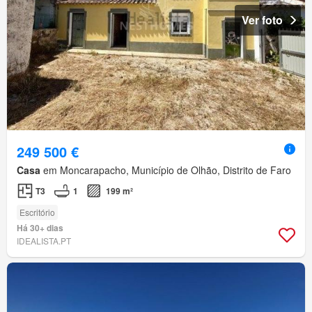
Ver foto
249 500 €
Casa
em Moncarapacho, Município de Olhão, Distrito de Faro
T3
1
199 m²
Escritório
Há 30+ dias
IDEALISTA.PT