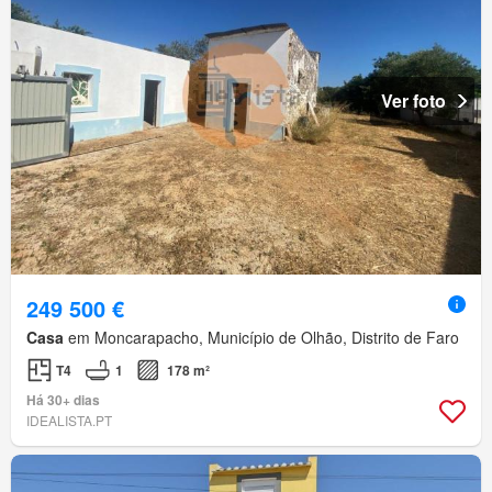
Ver foto
249 500 €
Casa
em Moncarapacho, Município de Olhão, Distrito de Faro
T4
1
178 m²
Há 30+ dias
IDEALISTA.PT