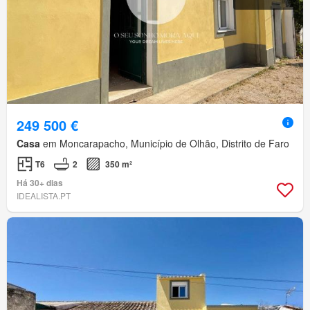
249 500 €
Casa
em Moncarapacho, Município de Olhão, Distrito de Faro
T6
2
350 m²
Há 30+ dias
IDEALISTA.PT