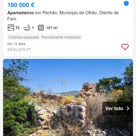
180 000 €
Apartamento
em Pechão, Município de Olhão, Distrito de
Faro
T2
1
107 m²
Cozinha equipada
Parcialmente mobiliado
Há 15 dias
IDEALISTA.PT
Ver foto