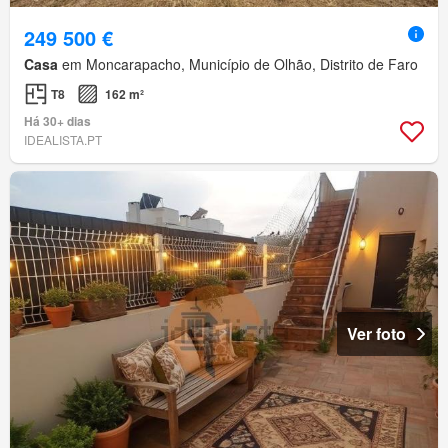
249 500 €
Casa
em Moncarapacho, Município de Olhão, Distrito de Faro
T8
162 m²
Há 30+ dias
IDEALISTA.PT
Ver foto