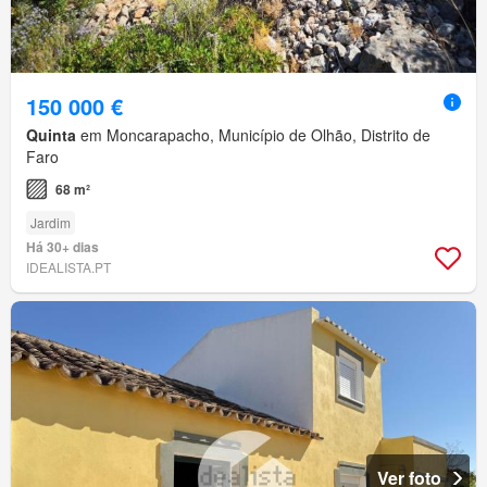
150 000 €
Quinta
em Moncarapacho, Município de Olhão, Distrito de
Faro
68 m²
Jardim
Há 30+ dias
IDEALISTA.PT
Ver foto