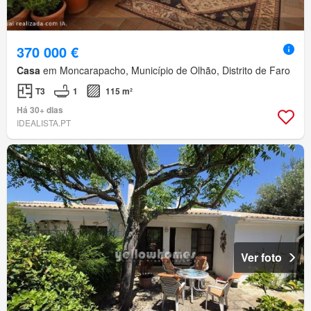
370 000 €
Casa
em Moncarapacho, Município de Olhão, Distrito de Faro
T3
1
115 m²
Há 30+ dias
IDEALISTA.PT
Ver foto