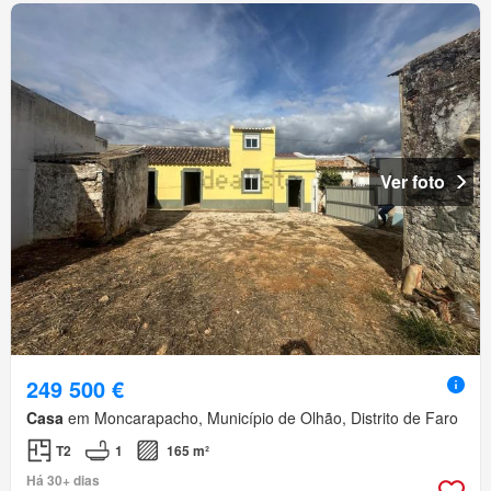
Ver foto
249 500 €
Casa
em Moncarapacho, Município de Olhão, Distrito de Faro
T2
1
165 m²
Há 30+ dias