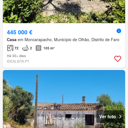
445 000 €
Casa
em Moncarapacho, Município de Olhão, Distrito de Faro
T2
2
105 m²
Há 30+ dias
IDEALISTA.PT
Ver foto