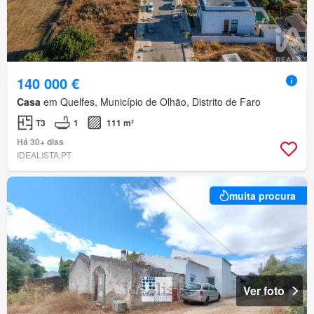
140 000 €
Casa
em Quelfes, Município de Olhão, Distrito de Faro
T3
1
111 m²
Há 30+ dias
IDEALISTA.PT
muita procura
Ver foto