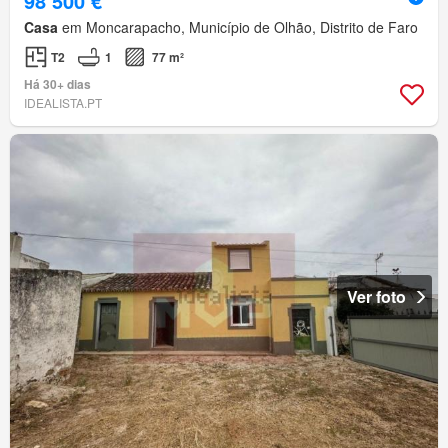
98 500 €
Casa
em Moncarapacho, Município de Olhão, Distrito de Faro
T2
1
77 m²
Há 30+ dias
IDEALISTA.PT
Ver foto