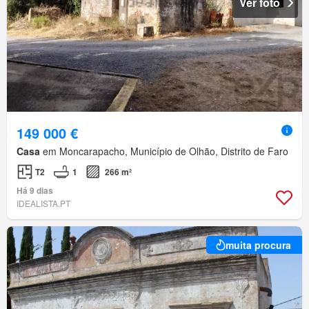
Ver foto
149 000 €
Casa
em Moncarapacho, Município de Olhão, Distrito de Faro
T2
1
266 m²
Há 9 dias
IDEALISTA.PT
muita procura