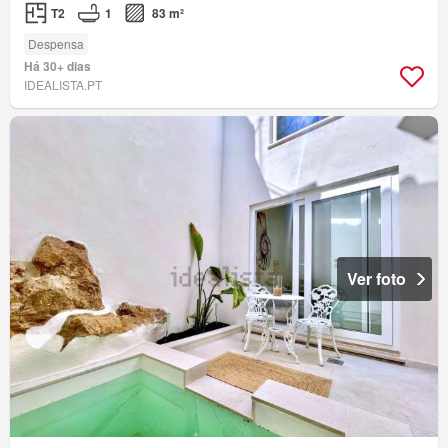
T2
1
83 m²
Despensa
Há 30+ dias
IDEALISTA.PT
Ver foto