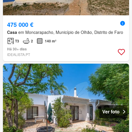
475 000 €
Casa
em Moncarapacho, Município de Olhão, Distrito de Faro
T3
2
140 m²
Há 30+ dias
IDEALISTA.PT
Ver foto