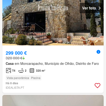
Ver foto
299 000 €
320 000 €
Casa
em Moncarapacho, Município de Olhão, Distrito de Faro
T4
2
320 m²
Vista panorâmica
Piscina
Há 8 dias
IDEALISTA.PT