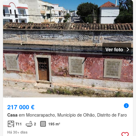
Ver foto
217 000 €
Casa
em Moncarapacho, Município de Olhão, Distrito de Faro
T11
2
195 m²
Há 30+ dias