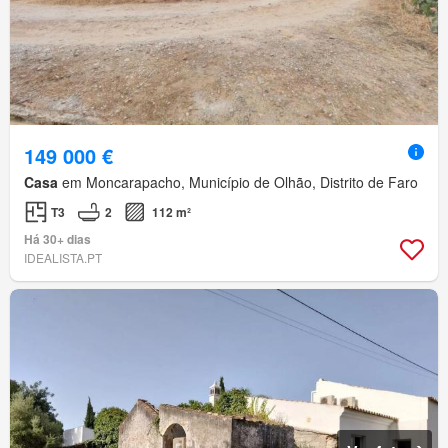
149 000 €
Casa
em Moncarapacho, Município de Olhão, Distrito de Faro
T3
2
112 m²
Há 30+ dias
IDEALISTA.PT