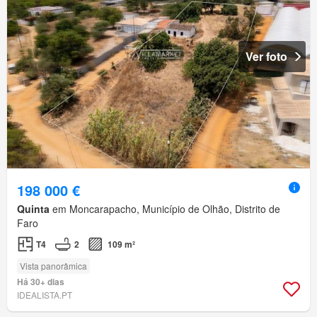
Ver foto
198 000 €
Quinta
em Moncarapacho, Município de Olhão, Distrito de
Faro
T4
2
109 m²
Vista panorâmica
Há 30+ dias
IDEALISTA.PT