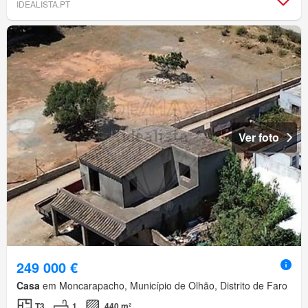
IDEALISTA.PT
Ver foto
249 000 €
Casa
em Moncarapacho, Município de Olhão, Distrito de Faro
T3
1
440 m²