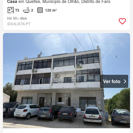
Casa
em Quelfes, Município de Olhão, Distrito de Faro
T3
2
120 m²
Há 30+ dias
IDEALISTA.PT
Ver foto