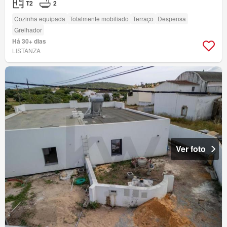
T2
2
Cozinha equipada
Totalmente mobiliado
Terraço
Despensa
Grelhador
Há 30+ dias
LISTANZA
Ver foto