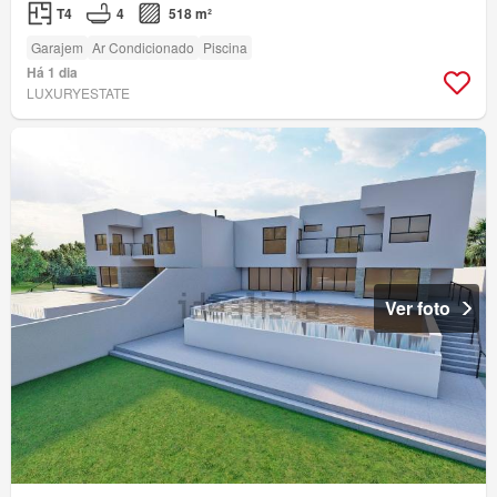
T4
4
518 m²
Garajem
Ar Condicionado
Piscina
Há 1 dia
LUXURYESTATE
Ver foto