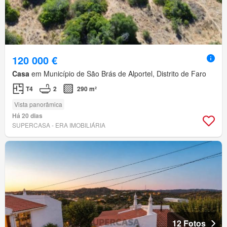
120 000 €
Casa
em Município de São Brás de Alportel, Distrito de Faro
T4
2
290 m²
Vista panorâmica
Há 20 dias
SUPERCASA - ERA IMOBILIÁRIA
12 Fotos