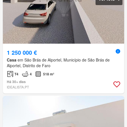
1 250 000 €
Casa
em São Brás de Alportel, Município de São Brás de
Alportel, Distrito de Faro
T4
4
518 m²
Há 30+ dias
IDEALISTA.PT