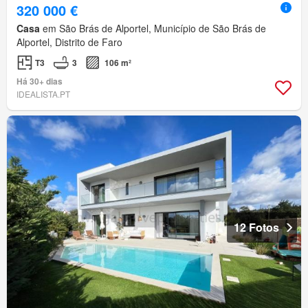
320 000 €
Casa
em São Brás de Alportel, Município de São Brás de
Alportel, Distrito de Faro
T3
3
106 m²
Há 30+ dias
IDEALISTA.PT
12 Fotos