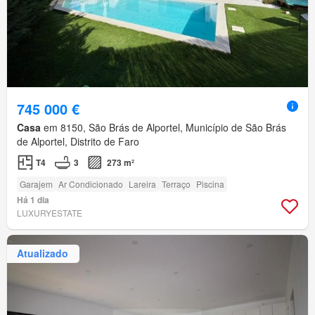
745 000 €
Casa
em 8150, São Brás de Alportel, Município de São Brás
de Alportel, Distrito de Faro
T4
3
273 m²
Garajem
Ar Condicionado
Lareira
Terraço
Piscina
Há 1 dia
LUXURYESTATE
Atualizado