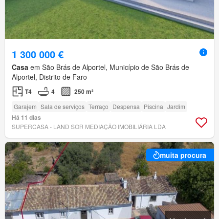
1 300 000 €
Casa
em São Brás de Alportel, Município de São Brás de
Alportel, Distrito de Faro
T4
4
250 m²
Garajem
Sala de serviços
Terraço
Despensa
Piscina
Jardim
Há 11 dias
SUPERCASA - LAND SOR MEDIAÇÃO IMOBILIÁRIA LDA
muita procura