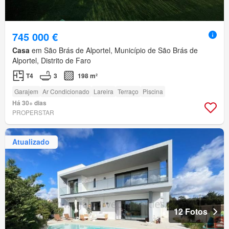
745 000 €
Casa
em São Brás de Alportel, Município de São Brás de
Alportel, Distrito de Faro
T4
3
198 m²
Garajem
Ar Condicionado
Lareira
Terraço
Piscina
Há 30+ dias
PROPERSTAR
Atualizado
12 Fotos