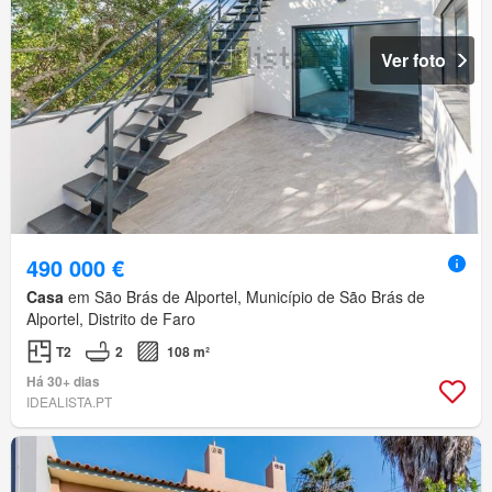
Ver foto
490 000 €
Casa
em São Brás de Alportel, Município de São Brás de
Alportel, Distrito de Faro
T2
2
108 m²
Há 30+ dias
IDEALISTA.PT