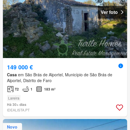
Ver foto
149 000 €
Casa
em São Brás de Alportel, Município de São Brás de
Alportel, Distrito de Faro
T2
1
183 m²
Lareira
Há 30+ dias
IDEALISTA.PT
Novo