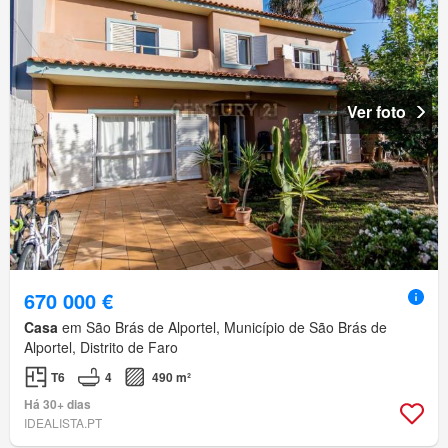
Ver foto
670 000 €
Casa
em São Brás de Alportel, Município de São Brás de
Alportel, Distrito de Faro
T6
4
490 m²
Há 30+ dias
IDEALISTA.PT