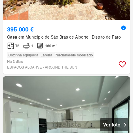
395 000 €
Casa
em Município de São Brás de Alportel, Distrito de Faro
T2
1
160 m²
Cozinha equipada
Lareira
Parcialmente mobiliado
Há 3 dias
ESPAÇOS ALGARVE - AROUND THE SUN
Ver foto