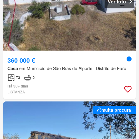
Ver foto
360 000 €
Casa
em Município de São Brás de Alportel, Distrito de Faro
T3
2
Há 30+ dias
LISTANZA
muita procura