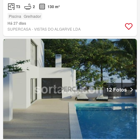
T3
2
130 m²
Piscina
Grelhador
Há 27 dias
SUPERCASA - VISTAS DO ALGARVE LDA
12 Fotos