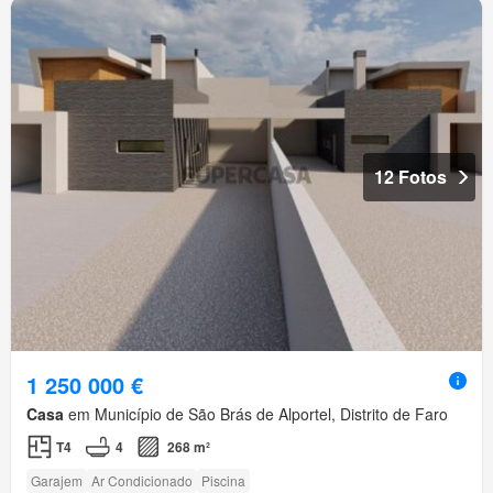
12 Fotos
1 250 000 €
Casa
em Município de São Brás de Alportel, Distrito de Faro
T4
4
268 m²
Garajem
Ar Condicionado
Piscina