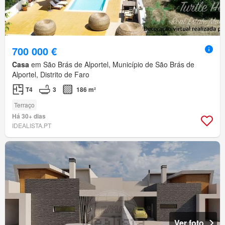
700 000 €
Casa
em São Brás de Alportel, Município de São Brás de
Alportel, Distrito de Faro
T4
3
186 m²
Terraço
Há 30+ dias
IDEALISTA.PT
Ver foto