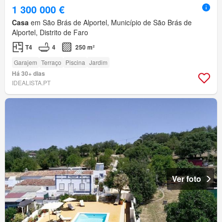
1 300 000 €
Casa
em São Brás de Alportel, Município de São Brás de
Alportel, Distrito de Faro
T4
4
250 m²
Garajem
Terraço
Piscina
Jardim
Há 30+ dias
IDEALISTA.PT
Ver foto