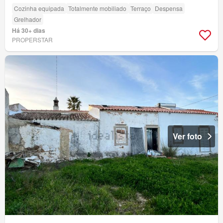
Cozinha equipada
Totalmente mobiliado
Terraço
Despensa
Grelhador
Há 30+ dias
PROPERSTAR
Ver foto