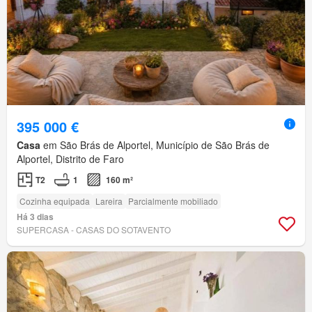
395 000 €
Casa
em São Brás de Alportel, Município de São Brás de
Alportel, Distrito de Faro
T2
1
160 m²
Cozinha equipada
Lareira
Parcialmente mobiliado
Há 3 dias
SUPERCASA - CASAS DO SOTAVENTO