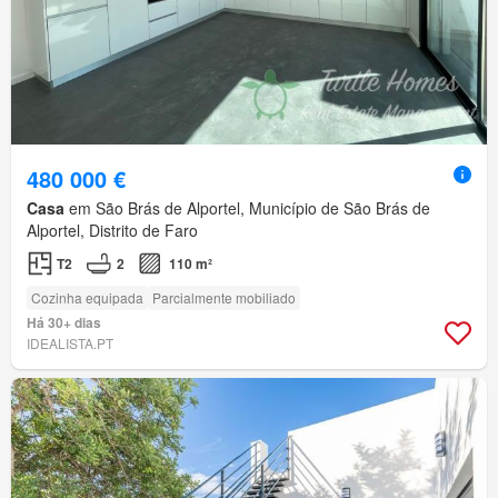
480 000 €
Casa
em São Brás de Alportel, Município de São Brás de
Alportel, Distrito de Faro
T2
2
110 m²
Cozinha equipada
Parcialmente mobiliado
Há 30+ dias
IDEALISTA.PT