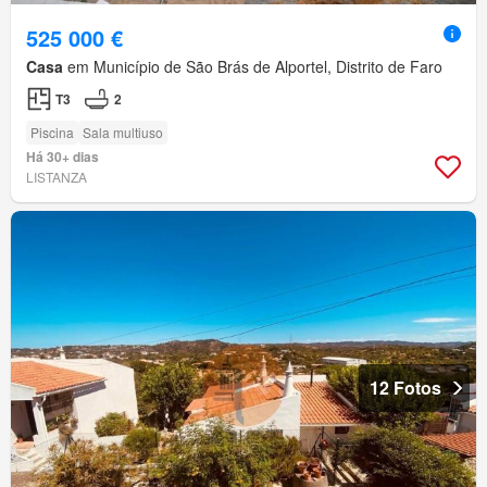
525 000 €
Casa
em Município de São Brás de Alportel, Distrito de Faro
T3
2
Piscina
Sala multiuso
Há 30+ dias
LISTANZA
12 Fotos