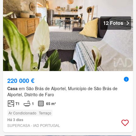
12 Fotos
220 000 €
Casa
em São Brás de Alportel, Município de São Brás de
Alportel, Distrito de Faro
T1
1
65 m²
Ar Condicionado
Terraço
Há 3 dias
SUPERCASA - IAD PORTUGAL