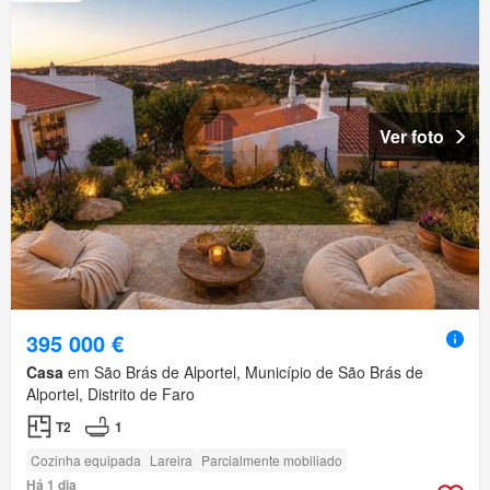
Ver foto
395 000 €
Casa
em São Brás de Alportel, Município de São Brás de
Alportel, Distrito de Faro
T2
1
Cozinha equipada
Lareira
Parcialmente mobiliado
Há 1 dia