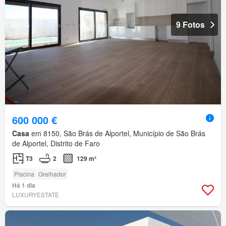
9 Fotos
600 000 €
Casa
em 8150, São Brás de Alportel, Município de São Brás
de Alportel, Distrito de Faro
T3
2
129 m²
Piscina
Grelhador
Há 1 dia
LUXURYESTATE