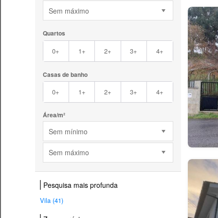
Sem máximo
Quartos
0+
1+
2+
3+
4+
Casas de banho
0+
1+
2+
3+
4+
Área/m²
Sem mínimo
Sem máximo
Pesquisa mais profunda
Vila (41)