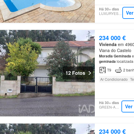
Há 30+ dias
Ver
LUXURYESTATE
234 000 €
Vivienda
em 4960,
Viana do Castelo
Moradia
Geminada
e
geminada
localizada
concebida para propo
T9
2
banh
12 Fotos
Ar Condicionado
Te
Há 30+ dias
Ver
GREEN-ACRES
234 000 €