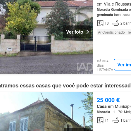
em Vila e Roussas,
Moradia
Geminada
e
geminada
localizada
concebida para propo
T3
2
banh
Ver foto
Ar Condicionado
Te
Há 30+
Ver i
dias
LISTANZA
tramos essas casas que você pode estar interessa
25 000 €
Casa
em Município
Moradia
- 1 - 70: Me
T1
1
banh