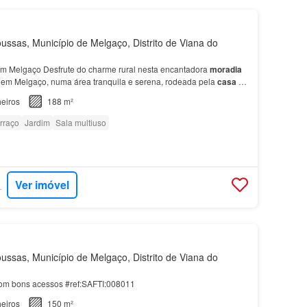
ussas, Município de Melgaço, Distrito de Viana do
m Melgaço Desfrute do charme rural nesta encantadora
moradia
 em Melgaço, numa área tranquila e serena, rodeada pela
casa
foi
rcionar conforto e comodidade a toda a fam…
eiros
188 m²
rraço
Jardim
Sala multiuso
Ver imóvel
RTUGAL
ussas, Município de Melgaço, Distrito de Viana do
m bons acessos #ref:SAFTI:008011
eiros
150 m²