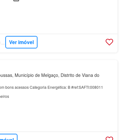
Ver imóvel
SUPERCASA - SAFTI PORTUGAL
ussas, Município de Melgaço, Distrito de Viana do
m bons acessos Categoria Energética: B #ref:SAFTI:008011
eiros
imóvel