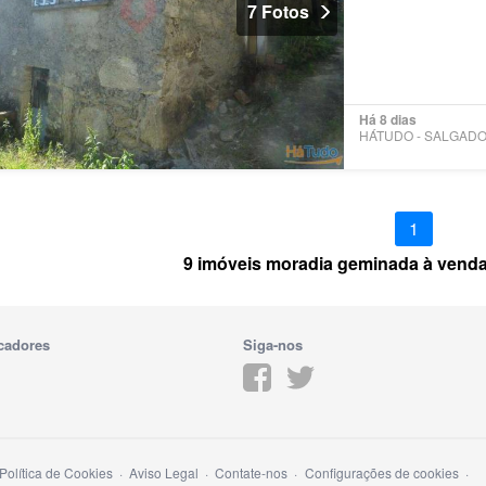
7 Fotos
Há 8 dias
1
9 imóveis moradia geminada à venda
cadores
Siga-nos
Política de Cookies
Aviso Legal
Contate-nos
Configurações de cookies