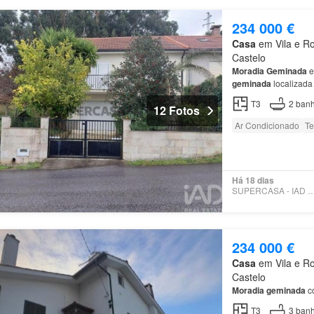
234 000 €
Casa
em Vila e Ro
Castelo
Moradia
Geminada
e
geminada
localizada
concebida para propo
T3
2
banh
12 Fotos
Ar Condicionado
Te
Há 18 dias
SUPERCASA - IAD PO
234 000 €
Casa
em Vila e Ro
Castelo
Moradia
geminada
co
T3
3
banh