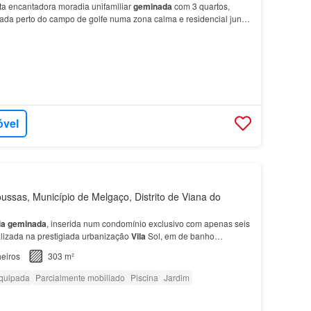
a encantadora moradia unifamiliar
geminada
com 3 quartos,
uada perto do campo de golfe numa zona calma e residencial junto
moura.A sua localização oferece um acesso…
óvel
ussas, Município de Melgaço, Distrito de Viana do
ia
geminada
, inserida num condomínio exclusivo com apenas seis
alizada na prestigiada urbanização
Vila
Sol, em de banho
estacionamento exterior Acabamentos de alta q…
eiros
303 m²
quipada
Parcialmente mobiliado
Piscina
Jardim