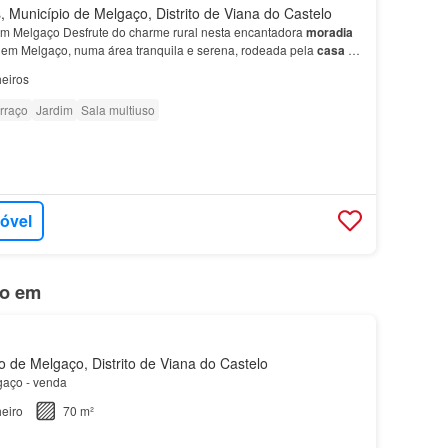
 Município de Melgaço, Distrito de Viana do Castelo
m Melgaço Desfrute do charme rural nesta encantadora
moradia
 em Melgaço, numa área tranquila e serena, rodeada pela
casa
foi
rcionar conforto e comodidade a toda a fam…
eiros
rraço
Jardim
Sala multiuso
móvel
do em
 de Melgaço, Distrito de Viana do Castelo
lgaço - venda
eiro
70 m²