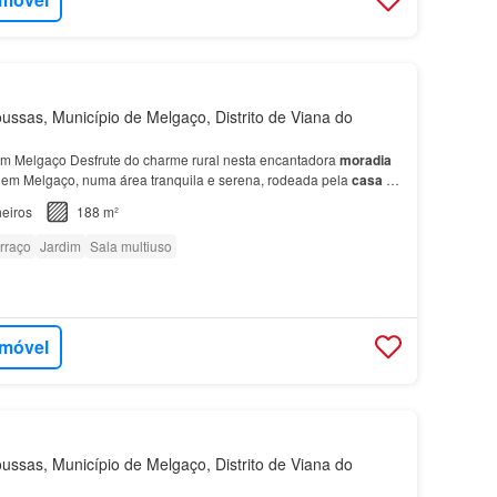
ussas, Município de Melgaço, Distrito de Viana do
m Melgaço Desfrute do charme rural nesta encantadora
moradia
 em Melgaço, numa área tranquila e serena, rodeada pela
casa
foi
rcionar conforto e comodidade a toda a fam…
eiros
188 m²
rraço
Jardim
Sala multiuso
imóvel
ussas, Município de Melgaço, Distrito de Viana do