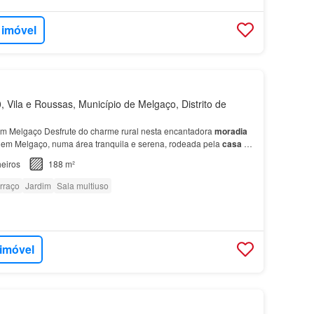
 imóvel
 Vila e Roussas, Município de Melgaço, Distrito de
m Melgaço Desfrute do charme rural nesta encantadora
moradia
 em Melgaço, numa área tranquila e serena, rodeada pela
casa
foi
rcionar conforto e comodidade a toda a fam…
eiros
188 m²
rraço
Jardim
Sala multiuso
 imóvel