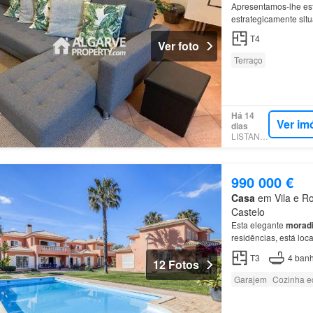
Apresentamos-lhe est
estrategicamente sit
da
Vila
Sol e de Vila
T4
Ver foto
Terraço
Há 14
Ver im
dias
LISTANZA
990 000 €
Casa
em Vila e Ro
Castelo
Esta elegante
morad
residências, está loc
Garagem privativa e 
T3
4
banh
12 Fotos
Garajem
Cozinha e