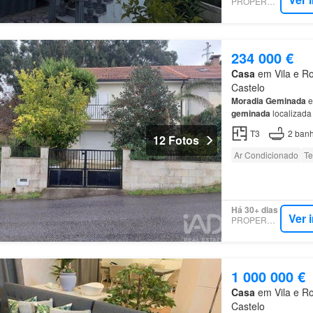
PROPERSTAR
234 000 €
Casa
em Vila e Ro
Castelo
Moradia
Geminada
e
geminada
localizada
concebida para propo
T3
2
banh
12 Fotos
Ar Condicionado
Te
Há 30+ dias
Ver 
PROPERSTAR
1 000 000 €
Casa
em Vila e Ro
Castelo