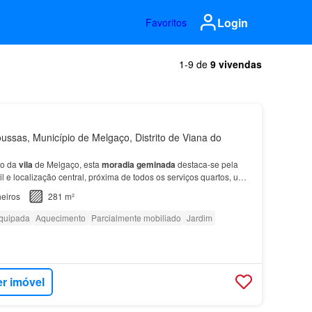
Login
Favoritos
1-9 de
9 vivendas
ussas, Município de Melgaço, Distrito de Viana do
ão da
vila
de Melgaço, esta
moradia
geminada
destaca-se pela
il e localização central, próxima de todos os serviços quartos, uma
banho completa.…
eiros
281 m²
quipada
Aquecimento
Parcialmente mobiliado
Jardim
er imóvel