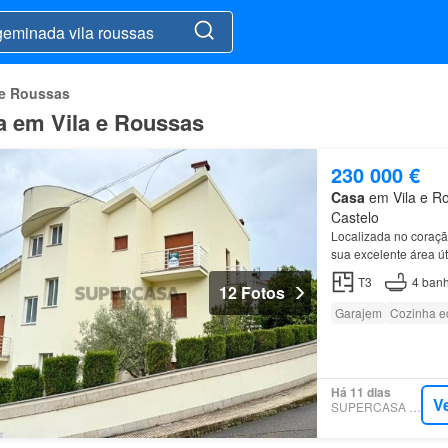
 e Roussas
a em Vila e Roussas
230 000 €
Casa
em Vila e Ro
Castelo
Localizada no coraç
sua excelente área út
suíte e uma
casa
de 
T3
4
banh
12 Fotos
Garajem
Cozinha e
Há 11 dias
V
SUPERCASA - TXIS