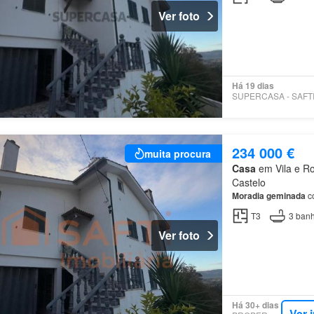
Ver foto
Há 19 dias
234 000 €
muita procura
Casa
em Vila e Ro
Castelo
Moradia
geminada
co
T3
3
banh
Ver foto
Há 30+ dias
Ver 