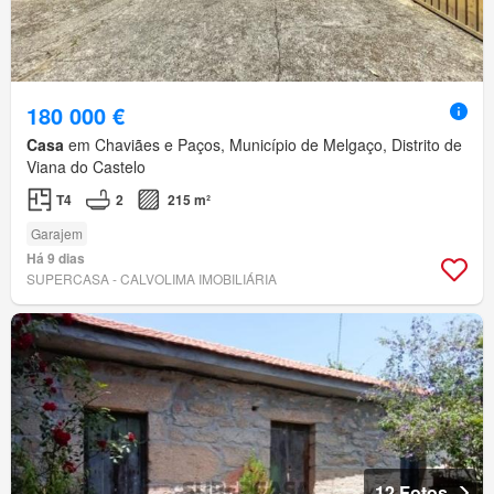
180 000 €
Casa
em Chaviães e Paços, Município de Melgaço, Distrito de
Viana do Castelo
T4
2
215 m²
Garajem
Há 9 dias
SUPERCASA - CALVOLIMA IMOBILIÁRIA
12 Fotos