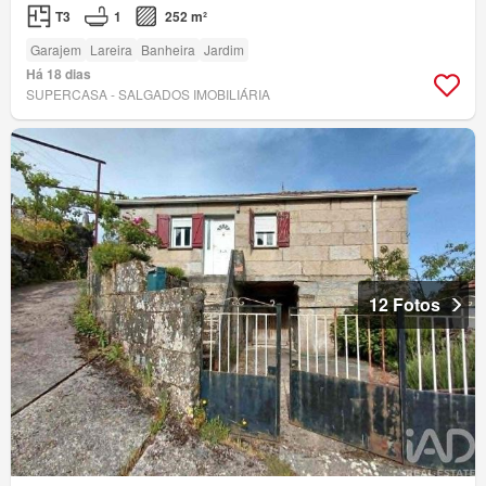
T3
1
252 m²
Garajem
Lareira
Banheira
Jardim
Há 18 dias
SUPERCASA - SALGADOS IMOBILIÁRIA
12 Fotos