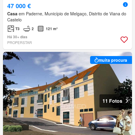
47 000 €
Casa
em Paderne, Município de Melgaço, Distrito de Viana do
Castelo
T3
2
121 m²
Há 30+ dias
PROPERSTAR
muita procura
11 Fotos