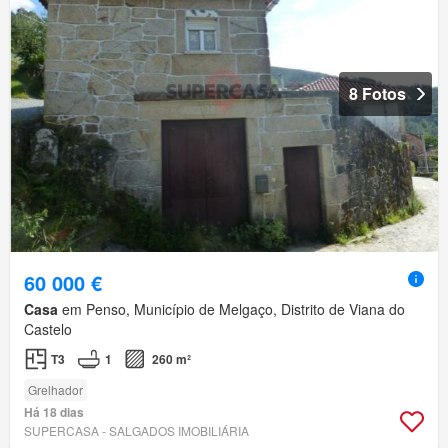
8 Fotos
60 000 €
Casa
em Penso, Município de Melgaço, Distrito de Viana do
Castelo
T3
1
260 m²
Grelhador
Há 18 dias
SUPERCASA - SALGADOS IMOBILIÁRIA