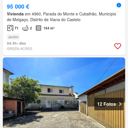
95 000 €
Vivienda
em 4960, Parada do Monte e Cubalhão, Município
de Melgaço, Distrito de Viana do Castelo
T1
2
164 m²
Jardim
Há 30+ dias
GREEN-ACRES
12 Fotos