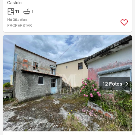
Castelo
T1
1
Há 30+ dias
PROPERSTAR
12 Fotos