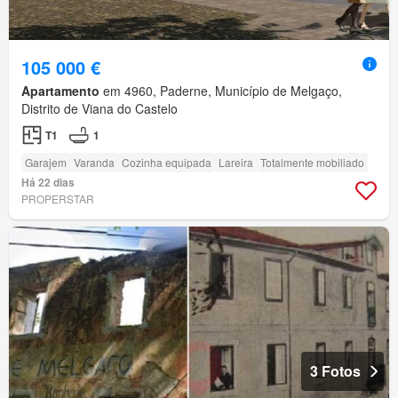
105 000 €
Apartamento
em 4960, Paderne, Município de Melgaço,
Distrito de Viana do Castelo
T1
1
Garajem
Varanda
Cozinha equipada
Lareira
Totalmente mobiliado
Há 22 dias
PROPERSTAR
3 Fotos