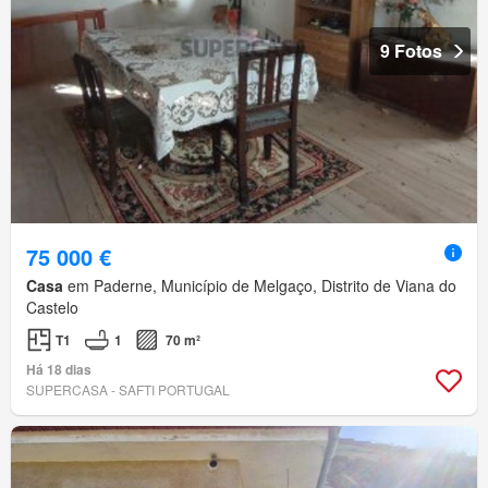
9 Fotos
75 000 €
Casa
em Paderne, Município de Melgaço, Distrito de Viana do
Castelo
T1
1
70 m²
Há 18 dias
SUPERCASA - SAFTI PORTUGAL