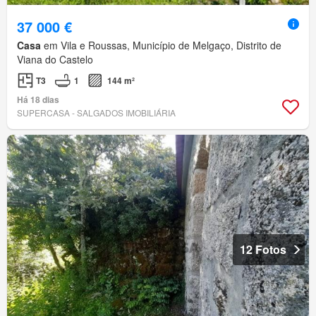
37 000 €
Casa
em Vila e Roussas, Município de Melgaço, Distrito de
Viana do Castelo
T3
1
144 m²
Há 18 dias
SUPERCASA - SALGADOS IMOBILIÁRIA
12 Fotos