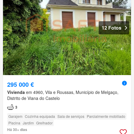
12 Fotos
295 000 €
Vivienda
em 4960, Vila e Roussas, Município de Melgaço,
Distrito de Viana do Castelo
3
Garajem
Cozinha equipada
Sala de serviços
Parcialmente mobiliado
Piscina
Jardim
Grelhador
Há 30+ dias