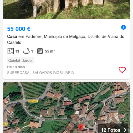
55 000 €
Casa
em Paderne, Município de Melgaço, Distrito de Viana do
Castelo
T3
1
55 m²
Quintal
Jardim
Há 18 dias
SUPERCASA - SALGADOS IMOBILIÁRIA
12 Fotos