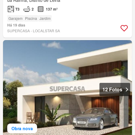
da Rainha, Distrito de Leiria
T3
2
137 m²
Garajem
Piscina
Jardim
Há 19 dias
SUPERCASA - LOCALSTAR SA
12 Fotos
Obra nova