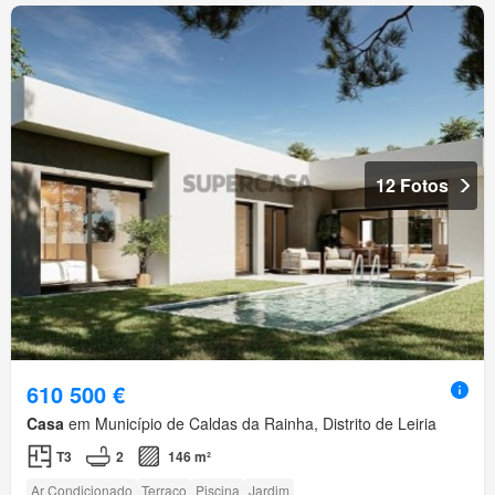
12 Fotos
610 500 €
Casa
em Município de Caldas da Rainha, Distrito de Leiria
T3
2
146 m²
Ar Condicionado
Terraço
Piscina
Jardim