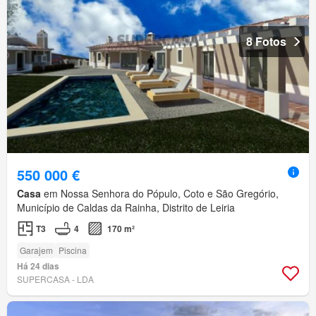
8 Fotos
550 000 €
Casa
em Nossa Senhora do Pópulo, Coto e São Gregório,
Município de Caldas da Rainha, Distrito de Leiria
T3
4
170 m²
Garajem
Piscina
Há 24 dias
SUPERCASA - LDA