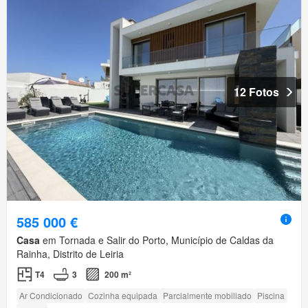
12 Fotos
585 000 €
Casa
em Tornada e Salir do Porto, Município de Caldas da
Rainha, Distrito de Leiria
T4
3
200 m²
Ar Condicionado
Cozinha equipada
Parcialmente mobiliado
Piscina