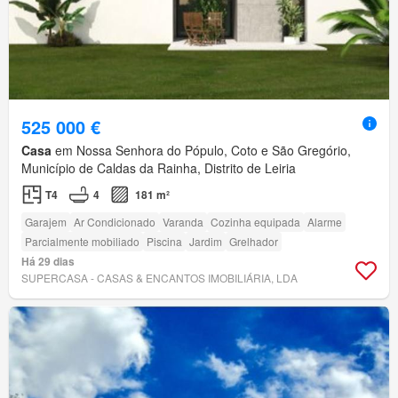
525 000 €
Casa
em Nossa Senhora do Pópulo, Coto e São Gregório,
Município de Caldas da Rainha, Distrito de Leiria
T4
4
181 m²
Garajem
Ar Condicionado
Varanda
Cozinha equipada
Alarme
Parcialmente mobiliado
Piscina
Jardim
Grelhador
Há 29 dias
SUPERCASA - CASAS & ENCANTOS IMOBILIÁRIA, LDA