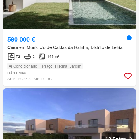
580 000 €
Casa
em Município de Caldas da Rainha, Distrito de Leiria
T3
2
146 m²
Ar Condicionado
Terraço
Piscina
Jardim
Há 11 dias
SUPERCASA - MR HOUSE
12 Fotos