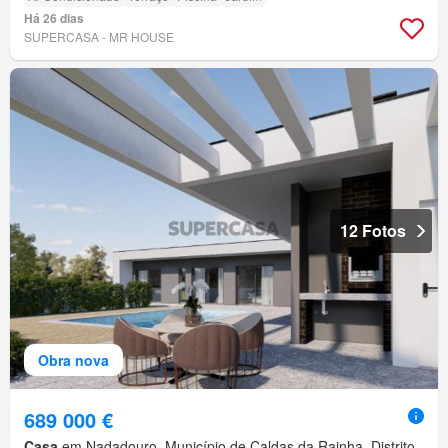
Há 26 dias
SUPERCASA - MR HOUSE
12 Fotos
Obra nova
689 000 €
Casa
em Nadadouro, Município de Caldas da Rainha, Distrito