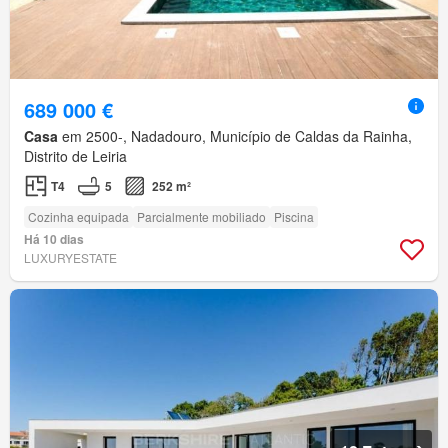
689 000 €
Casa
em 2500-, Nadadouro, Município de Caldas da Rainha,
Distrito de Leiria
T4
5
252 m²
Cozinha equipada
Parcialmente mobiliado
Piscina
Há 10 dias
LUXURYESTATE