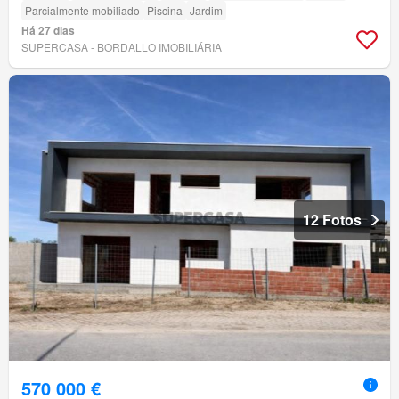
Parcialmente mobiliado
Piscina
Jardim
Há 27 dias
SUPERCASA - BORDALLO IMOBILIÁRIA
12 Fotos
570 000 €