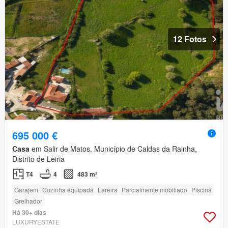
12 Fotos
695 000 €
Casa
em Salir de Matos, Município de Caldas da Rainha,
Distrito de Leiria
T4
4
483 m²
Garajem
Cozinha equipada
Lareira
Parcialmente mobiliado
Piscina
Grelhador
Há 30+ dias
LUXURYESTATE