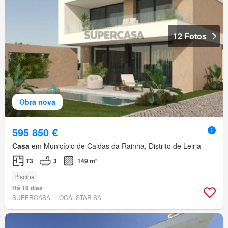
12 Fotos
Obra nova
595 850 €
Casa
em Município de Caldas da Rainha, Distrito de Leiria
T3
3
149 m²
Piscina
Há 19 dias
SUPERCASA - LOCALSTAR SA