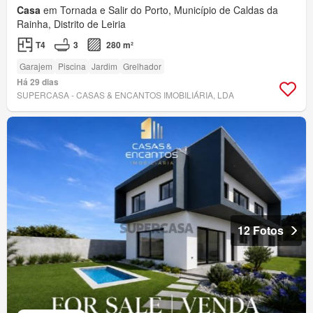
Casa
em Tornada e Salir do Porto, Município de Caldas da
Rainha, Distrito de Leiria
T4
3
280 m²
Garajem
Piscina
Jardim
Grelhador
Há 29 dias
SUPERCASA - CASAS & ENCANTOS IMOBILIÁRIA, LDA
12 Fotos