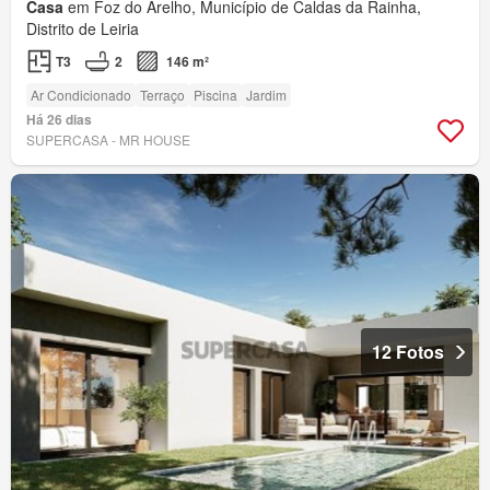
Casa
em Foz do Arelho, Município de Caldas da Rainha,
Distrito de Leiria
T3
2
146 m²
Ar Condicionado
Terraço
Piscina
Jardim
Há 26 dias
SUPERCASA - MR HOUSE
12 Fotos