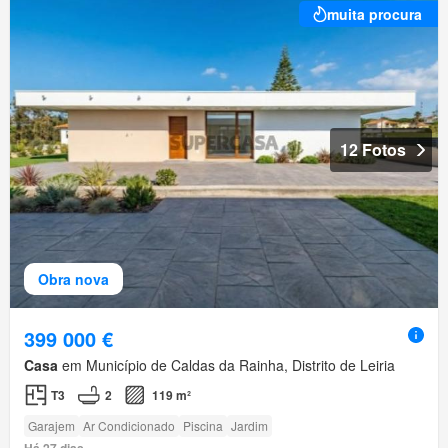
muita procura
12 Fotos
Obra nova
399 000 €
Casa
em Município de Caldas da Rainha, Distrito de Leiria
T3
2
119 m²
Garajem
Ar Condicionado
Piscina
Jardim