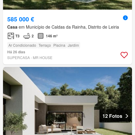
585 000 €
Casa
em Município de Caldas da Rainha, Distrito de Leiria
T3
2
146 m²
Ar Condicionado
Terraço
Piscina
Jardim
Há 26 dias
SUPERCASA - MR HOUSE
12 Fotos