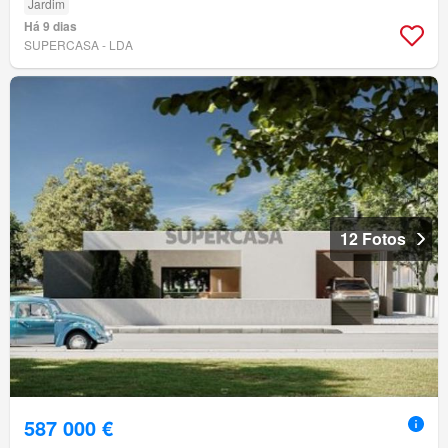
Jardim
Há 9 dias
SUPERCASA - LDA
12 Fotos
587 000 €