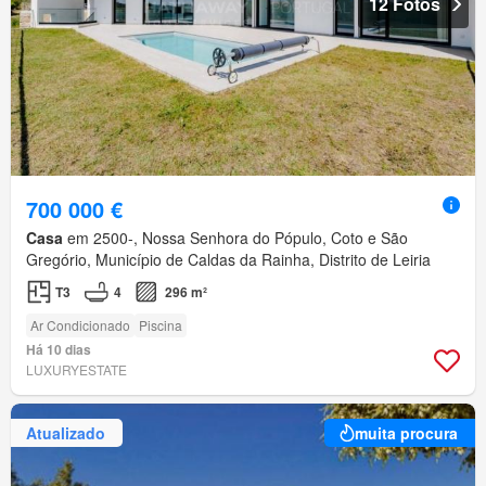
12 Fotos
700 000 €
Casa
em 2500-, Nossa Senhora do Pópulo, Coto e São
Gregório, Município de Caldas da Rainha, Distrito de Leiria
T3
4
296 m²
Ar Condicionado
Piscina
Há 10 dias
LUXURYESTATE
Atualizado
muita procura