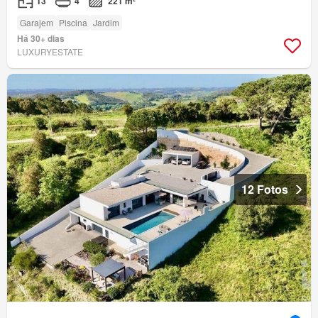
T3
4
221 m²
Garajem
Piscina
Jardim
Há 30+ dias
LUXURYESTATE
12 Fotos