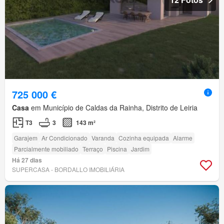
725 000 €
Casa
em Município de Caldas da Rainha, Distrito de Leiria
T3
3
143 m²
Garajem
Ar Condicionado
Varanda
Cozinha equipada
Alarme
Parcialmente mobiliado
Terraço
Piscina
Jardim
Há 27 dias
SUPERCASA - BORDALLO IMOBILIÁRIA