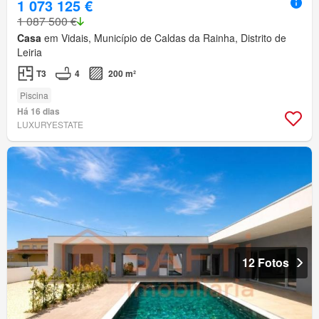
1 073 125 €
1 087 500 €
Casa
em Vidais, Município de Caldas da Rainha, Distrito de
Leiria
T3
4
200 m²
Piscina
Há 16 dias
LUXURYESTATE
12 Fotos