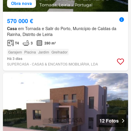
Obra nova
570 000 €
Casa
em Tornada e Salir do Porto, Município de Caldas da
Rainha, Distrito de Leiria
T4
3
280 m²
Garajem
Piscina
Jardim
Grelhador
Há 3 dias
SUPERCASA - CASAS & ENCANTOS IMOBILIÁRIA, LDA
12 Fotos