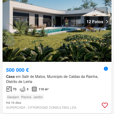
12 Fotos
500 000 €
Casa
em Salir de Matos, Município de Caldas da Rainha,
Distrito de Leiria
T3
3
110 m²
Garajem
Piscina
Jardim
Há 16 dias
SUPERCASA - CITYGROUND CONSULTING, LDA