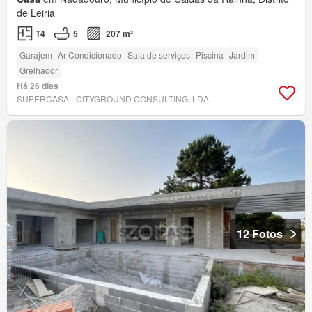
de Leiria
T4
5
207 m²
Garajem
Ar Condicionado
Sala de serviços
Piscina
Jardim
Grelhador
Há 26 dias
SUPERCASA - CITYGROUND CONSULTING, LDA
12 Fotos