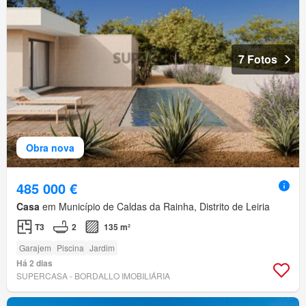
7 Fotos
Obra nova
485 000 €
Casa
em Município de Caldas da Rainha, Distrito de Leiria
T3
2
135 m²
Garajem
Piscina
Jardim
Há 2 dias
SUPERCASA - BORDALLO IMOBILIÁRIA