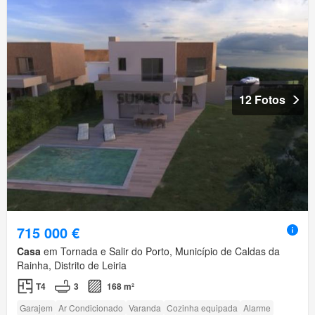
12 Fotos
715 000 €
Casa
em Tornada e Salir do Porto, Município de Caldas da
Rainha, Distrito de Leiria
T4
3
168 m²
Garajem
Ar Condicionado
Varanda
Cozinha equipada
Alarme