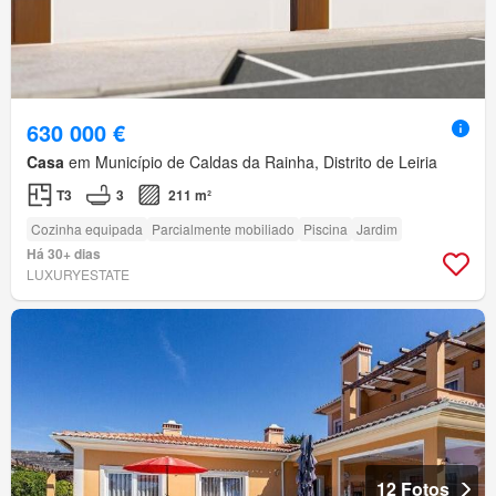
630 000 €
Casa
em Município de Caldas da Rainha, Distrito de Leiria
T3
3
211 m²
Cozinha equipada
Parcialmente mobiliado
Piscina
Jardim
Há 30+ dias
LUXURYESTATE
12 Fotos