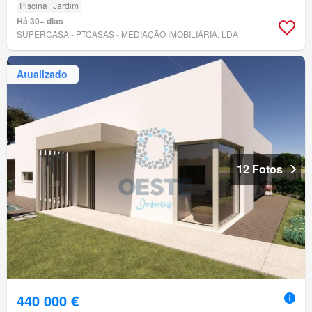
Piscina
Jardim
Há 30+ dias
SUPERCASA - PTCASAS - MEDIAÇÃO IMOBILIÁRIA, LDA
Atualizado
12 Fotos
440 000 €