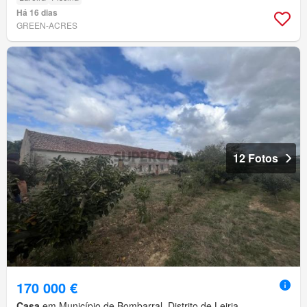
Há 16 dias
GREEN-ACRES
12 Fotos
170 000 €
Casa
em Município de Bombarral, Distrito de Leiria