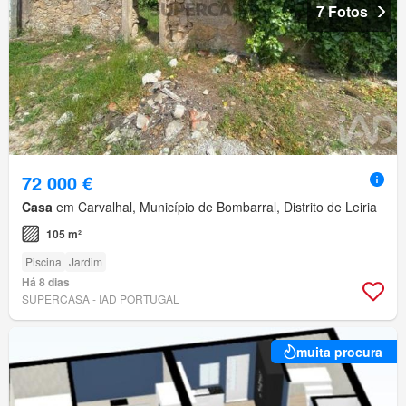
7 Fotos
72 000 €
Casa
em Carvalhal, Município de Bombarral, Distrito de Leiria
105 m²
Piscina
Jardim
Há 8 dias
SUPERCASA - IAD PORTUGAL
muita procura