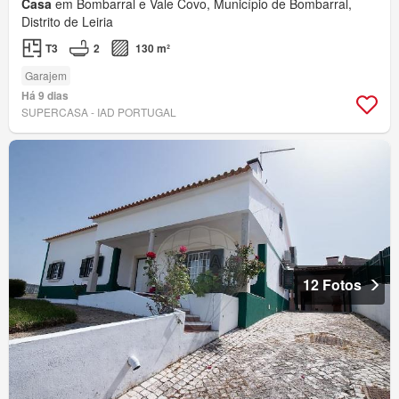
Casa
em Bombarral e Vale Covo, Município de Bombarral,
Distrito de Leiria
T3
2
130 m²
Garajem
Há 9 dias
SUPERCASA - IAD PORTUGAL
12 Fotos