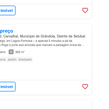
 imóvel
 preço
 Carvalhal, Município de Grândola, Distrito de Setúbal
Pego, em Lagoa Formosa – a apenas 5 minutos a pé da
 Pego e junto aos arrozais que marcam a paisagem única da
dia
será entregue totalmente concluída e pronta a habita…
eiro
362 m²
cina
Jardim
Grelhador
 imóvel