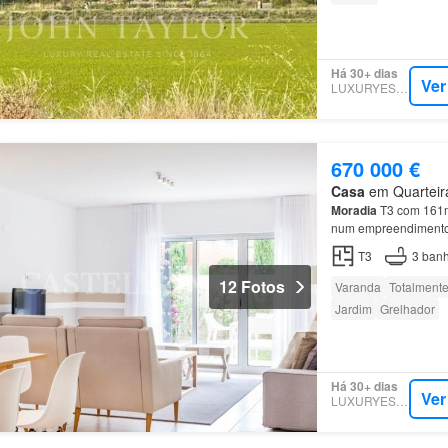
Há 30+ dias
Ver
LUXURYESTATE
670 000 €
Casa
em Quarteira
Moradia
T3 com 161m
num empreendimento 
T3
3
banh
12 Fotos
Varanda
Totalmente
Jardim
Grelhador
Há 30+ dias
Ver
LUXURYESTATE