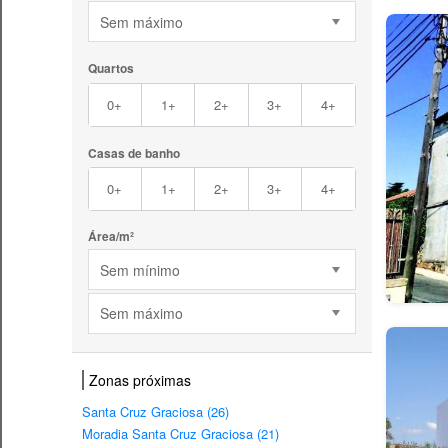
Sem máximo
Quartos
0+
1+
2+
3+
4+
Casas de banho
0+
1+
2+
3+
4+
Área/m²
Sem mínimo
Sem máximo
Zonas próximas
Santa Cruz Graciosa (26)
Moradia Santa Cruz Graciosa (21)