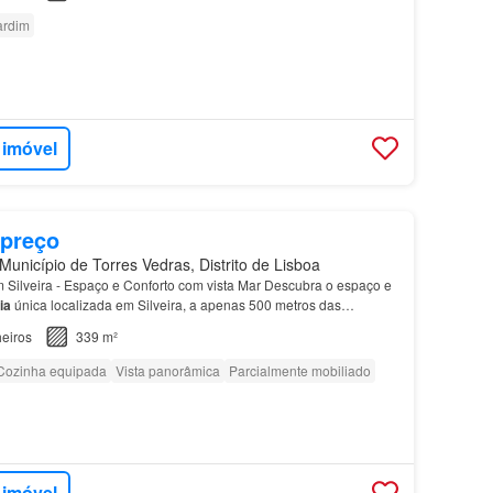
ardim
 imóvel
 preço
Município de Torres Vedras, Distrito de Lisboa
 Silveira - Espaço e Conforto com vista Mar Descubra o espaço e
ia
única localizada em Silveira, a apenas 500 metros das
s do Oeste,
Praia
Azul e
Praia
de Santa Cruz.…
eiros
339 m²
Cozinha equipada
Vista panorâmica
Parcialmente mobiliado
 imóvel