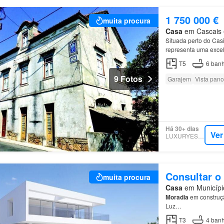
1 750 000 €
muita procura
Casa
em Cascais e 
Situada perto do Cas
representa uma excel
Hathaway HomeService
T5
6
banh
9 Fotos
Garajem
Vista pan
Há 30+ dias
Ver
LUXURYESTATE
Consultar o
muita procura
Casa
em Município
Moradia
em construçã
Luz…
T3
4
banh