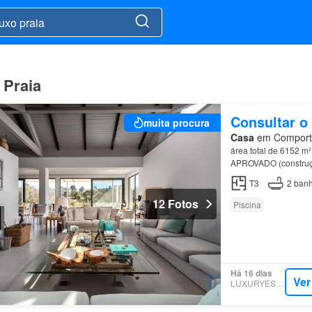
 Praia
Consultar o
muita procura
Casa
em Comporta,
área total de 6152 m²
APROVADO (construçã
Ambiente e Localizaç
T3
2
banh
12 Fotos
Piscina
Há 16 dias
Ver
LUXURYESTATE