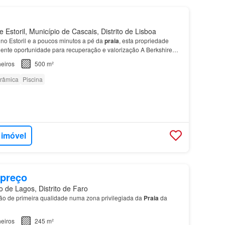
Estoril, Município de Cascais, Distrito de Lisboa
ino Estoril e a poucos minutos a pé da
praia
, esta propriedade
ente oportunidade para recuperação e valorização A Berkshire
s Atlantic Portugal é a sua garantia de e…
eiros
500 m²
orâmica
Piscina
 imóvel
 preço
 de Lagos, Distrito de Faro
o de primeira qualidade numa zona privilegiada da
Praia
da
eiros
245 m²