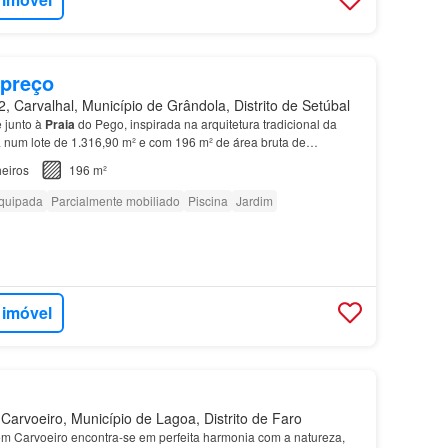
 preço
 Carvalhal, Município de Grândola, Distrito de Setúbal
 junto à
Praia
do Pego, inspirada na arquitetura tradicional da
num lote de 1.316,90 m² e com 196 m² de área bruta de
tribui-se por várias cabanas independentes,…
eiros
196 m²
quipada
Parcialmente mobiliado
Piscina
Jardim
 imóvel
arvoeiro, Município de Lagoa, Distrito de Faro
m Carvoeiro encontra-se em perfeita harmonia com a natureza,