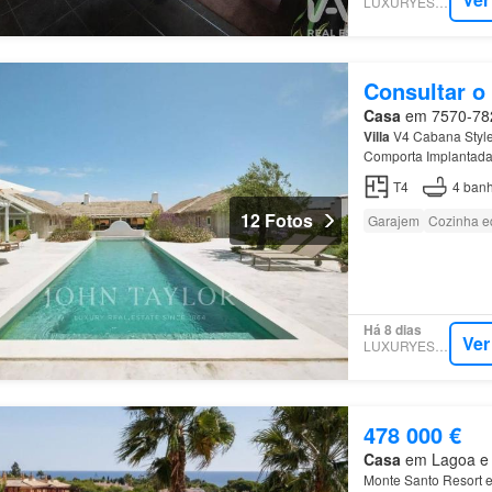
LUXURYESTATE
Consultar o
Casa
em 7570-782,
Villa
V4 Cabana Style
Comporta Implantada 
construção, a
villa
dis
T4
4
banh
12 Fotos
Garajem
Cozinha e
Há 8 dias
Ver
LUXURYESTATE
478 000 €
Casa
em Lagoa e C
Monte Santo Resort e