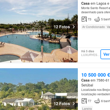
Casa
em Lagoa e C
Monte Santo Resort e
desenhado para oferec
familiar, ideal para r
T3
5
banh
12 Fotos
Ar Condicionado
Va
Há 5 dias
Ver
LUXURYESTATE
10 500 000 €
Casa
em 7580-611,
Setúbal
Localizada nos Brejo
localização verdadei
minutos a pé da excl
T7
6
banh
12 Fotos
Lareira