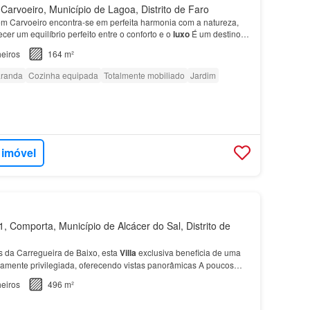
arvoeiro, Município de Lagoa, Distrito de Faro
m Carvoeiro encontra-se em perfeita harmonia com a natureza,
er um equilíbrio perfeito entre o conforto e o
luxo
É um destino
elaxar perto da
praia
, com acesso a…
eiros
164 m²
randa
Cozinha equipada
Totalmente mobiliado
Jardim
 imóvel
 Comporta, Município de Alcácer do Sal, Distrito de
s da Carregueira de Baixo, esta
Villa
exclusiva beneficia de uma
ramente privilegiada, oferecendo vistas panorâmicas A poucos
usiva e preservada
Praia
dos Brejos, a…
eiros
496 m²