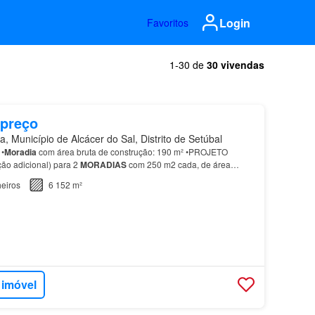
Login
Favoritos
1-30 de
30 vivendas
 preço
 Município de Alcácer do Sal, Distrito de Setúbal
 •
Moradia
com área bruta de construção: 190 m² •PROJETO
o adicional) para 2
MORADIAS
com 250 m2 cada, de área
ão: Situada na deslumbrante região do Alentejo, a Compo…
eiros
6 152 m²
 imóvel