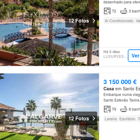
desenhado para oferec
familiar, ideal para r
T2
3
banh
12 Fotos
Ar Condicionado
Va
Há 5 dias
Ver
LUXURYESTATE
3 150 000 €
Casa
em Santo Est
Embarque numa via
Santo Estevão Tavira
T9
8
banh
12 Fotos
Lareira
Escritório
T