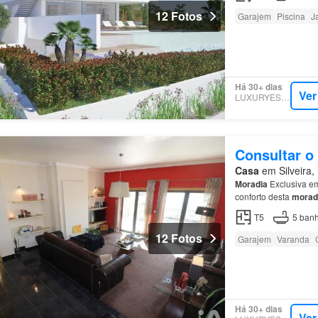
12 Fotos
Garajem
Piscina
J
Há 30+ dias
Ver
LUXURYESTATE
Consultar o
Casa
em Silveira, 
Moradia
Exclusiva em
conforto desta
morad
deslumbrantes Praia
T5
5
banh
12 Fotos
Garajem
Varanda
Há 30+ dias
Ver