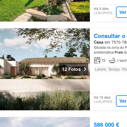
Há 4 dias
Ver
LUXURYESTATE
Consultar o
Casa
em 7570-782,
Situada na zona do 
emblemática
Praia
do
Comporta , esta
mora
T5
1
banh
12 Fotos
Lareira
Terraço
Pis
Há 18 dias
Ver
LUXURYESTATE
586 000 €