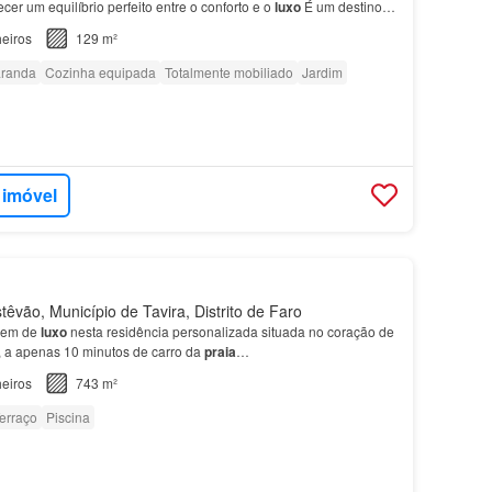
er um equilíbrio perfeito entre o conforto e o
luxo
É um destino
elaxar perto da
praia
, com acesso a…
eiros
129 m²
randa
Cozinha equipada
Totalmente mobiliado
Jardim
 imóvel
êvão, Município de Tavira, Distrito de Faro
gem de
luxo
nesta residência personalizada situada no coração de
, a apenas 10 minutos de carro da
praia
…
eiros
743 m²
erraço
Piscina