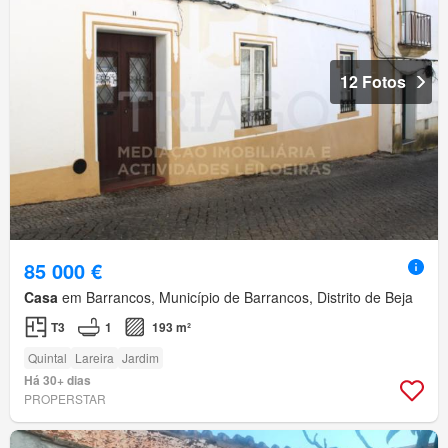
12 Fotos
85 000 €
Casa
em Barrancos, Município de Barrancos, Distrito de Beja
T3
1
193 m²
Quintal
Lareira
Jardim
Há 30+ dias
PROPERSTAR