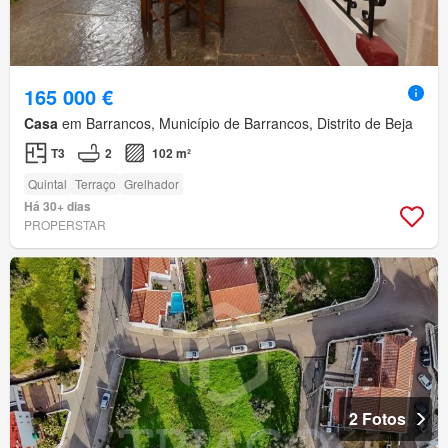
165 000 €
Casa
em Barrancos, Município de Barrancos, Distrito de Beja
T3
2
102 m²
Quintal
Terraço
Grelhador
Há 30+ dias
PROPERSTAR
2 Fotos