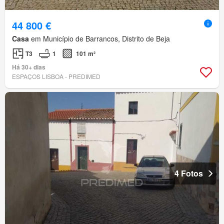
44 800 €
Casa
em Município de Barrancos, Distrito de Beja
T3
1
101 m²
Há 30+ dias
ESPAÇOS LISBOA - PREDIMED
4 Fotos