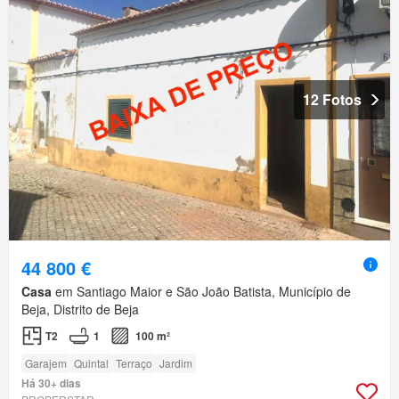
12 Fotos
44 800 €
Casa
em Santiago Maior e São João Batista, Município de
Beja, Distrito de Beja
T2
1
100 m²
Garajem
Quintal
Terraço
Jardim
Há 30+ dias