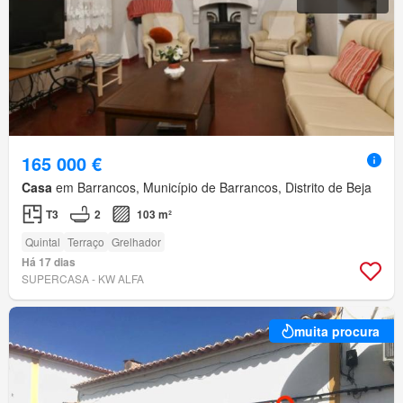
165 000 €
Casa
em Barrancos, Município de Barrancos, Distrito de Beja
T3
2
103 m²
Quintal
Terraço
Grelhador
Há 17 dias
SUPERCASA - KW ALFA
muita procura