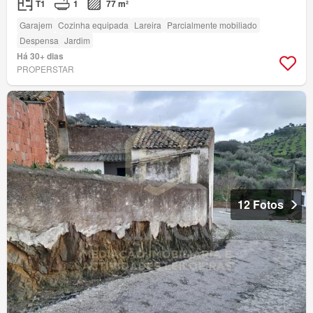
T1
1
77 m²
Garajem
Cozinha equipada
Lareira
Parcialmente mobiliado
Despensa
Jardim
Há 30+ dias
PROPERSTAR
12 Fotos