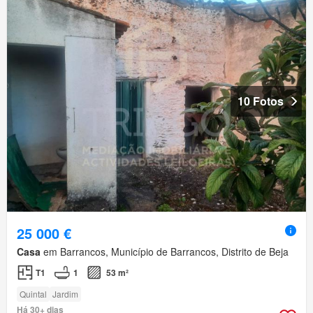
10 Fotos
25 000 €
Casa
em Barrancos, Município de Barrancos, Distrito de Beja
T1
1
53 m²
Quintal
Jardim
Há 30+ dias