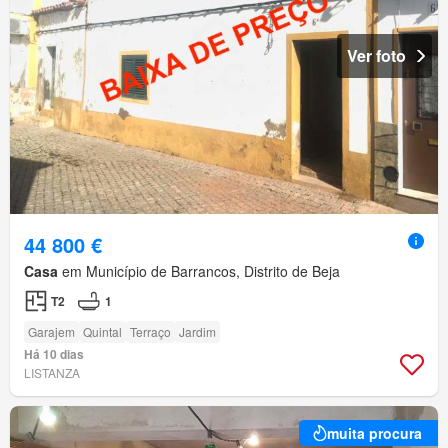
Ver foto
44 800 €
Casa
em Município de Barrancos, Distrito de Beja
T2
1
Garajem
Quintal
Terraço
Jardim
Há 10 dias
LISTANZA
muita procura