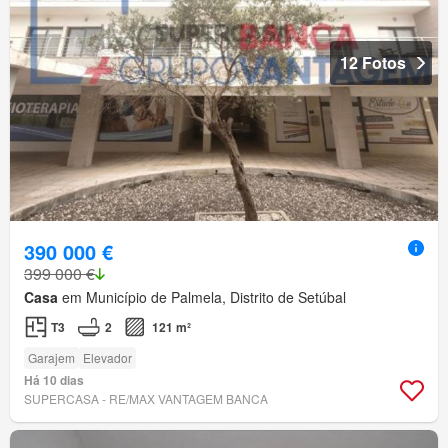
12 Fotos
390 000 €
399 000 €
Casa
em Município de Palmela, Distrito de Setúbal
T3
2
121 m²
Garajem
Elevador
Há 10 dias
SUPERCASA - RE/MAX VANTAGEM BANCA