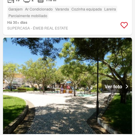
Garajem
Ar Condicionado
Varanda
Cozinha equipada
Lareira
Parcialmente mobiliado
Há 30+ dias
SUPERCASA - ÉWEB REAL ESTATE
Ver foto