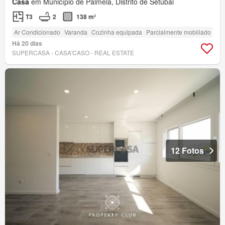
Casa
em Município de Palmela, Distrito de Setúbal
T3
2
138 m²
Ar Condicionado
Varanda
Cozinha equipada
Parcialmente mobiliado
Há 20 dias
SUPERCASA - CASA'CASO - REAL ESTATE
12 Fotos