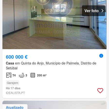
Ver foto
600 000 €
Casa
em Quinta do Anjo, Município de Palmela, Distrito de
Setúbal
T4
3
200 m²
Garajem
Há 17 dias
IDEALISTA.PT
Atualizado