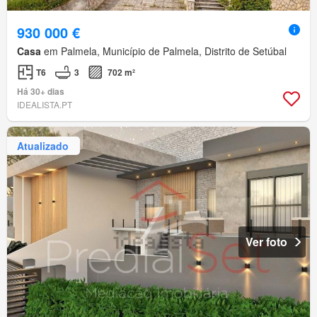
930 000 €
Casa
em Palmela, Município de Palmela, Distrito de Setúbal
T6
3
702 m²
Há 30+ dias
IDEALISTA.PT
Atualizado
Ver foto