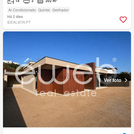
T4
3
202 m²
Ar Condicionado
Quintal
Grelhador
Há 2 dias
IDEALISTA.PT
Ver foto