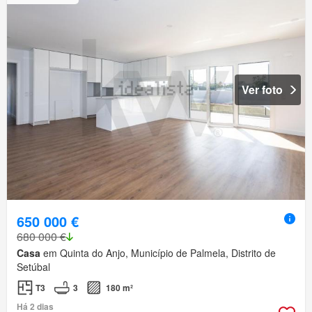
Ver foto
650 000 €
680 000 €
Casa
em Quinta do Anjo, Município de Palmela, Distrito de
Setúbal
T3
3
180 m²
Há 2 dias