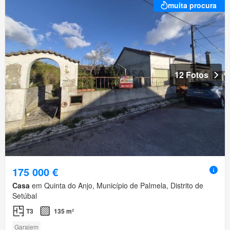
muita procura
12 Fotos
175 000 €
Casa
em Quinta do Anjo, Município de Palmela, Distrito de
Setúbal
T3
135 m²
Garajem