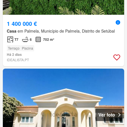
1 400 000 €
Casa
em Palmela, Município de Palmela, Distrito de Setúbal
T7
6
702 m²
Terraço
Piscina
Há 2 dias
IDEALISTA.PT
Ver foto