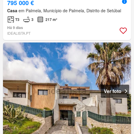
795 000 €
Casa
em Palmela, Município de Palmela, Distrito de Setúbal
T3
3
217 m²
Há 9 dias
IDEALISTA.PT
Ver foto