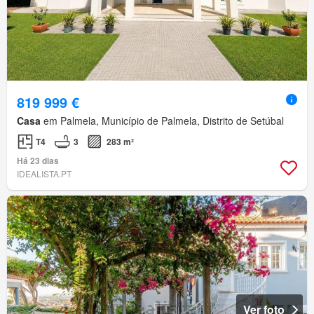
819 999 €
Casa
em Palmela, Município de Palmela, Distrito de Setúbal
T4
3
283 m²
Há 23 dias
IDEALISTA.PT
Ver foto