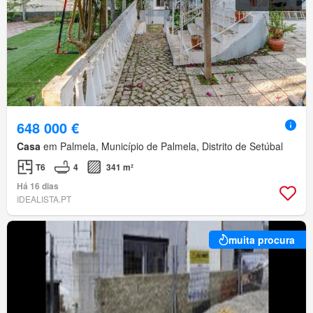
648 000 €
Casa
em Palmela, Município de Palmela, Distrito de Setúbal
T6
4
341 m²
Há 16 dias
IDEALISTA.PT
muita procura