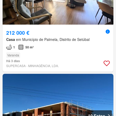
212 000 €
Casa
em Município de Palmela, Distrito de Setúbal
1
50 m²
Varanda
Há 3 dias
SUPERCASA - MINHAGÊNCIA, LDA.
10 Fotos