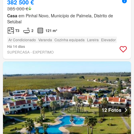
382 500 €
385 000 €
Casa
em Pinhal Novo, Município de Palmela, Distrito de
Setúbal
T3
2
121 m²
Ar Condicionado
Varanda
Cozinha equipada
Lareira
Elevador
Há 14 dias
SUPERCASA - EXPERTIMO
12 Fotos