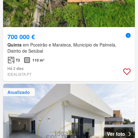
700 000 €
Quinta
em Poceirão e Marateca, Município de Palmela,
Distrito de Setúbal
T3
110 m²
Há 2 dias
IDEALISTA.PT
Atualizado
Ver foto