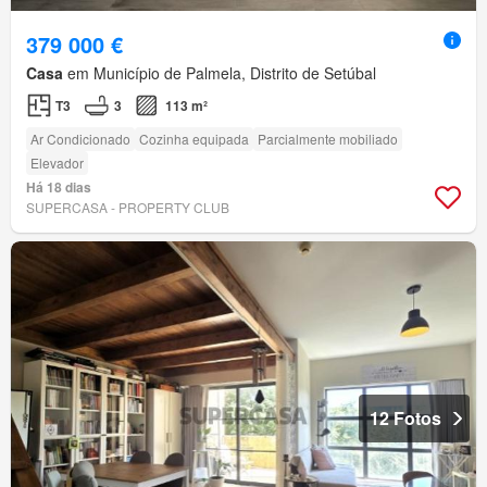
379 000 €
Casa
em Município de Palmela, Distrito de Setúbal
T3
3
113 m²
Ar Condicionado
Cozinha equipada
Parcialmente mobiliado
Elevador
Há 18 dias
SUPERCASA - PROPERTY CLUB
12 Fotos