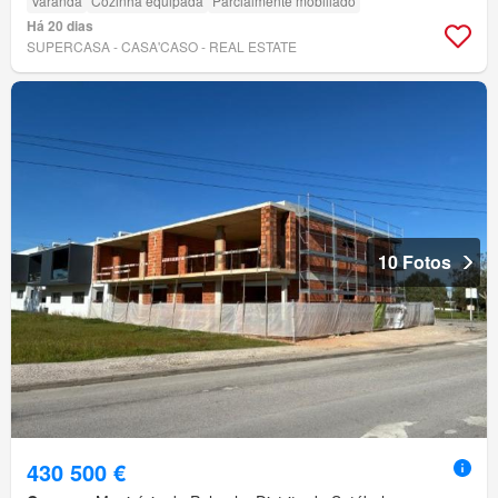
Varanda
Cozinha equipada
Parcialmente mobiliado
Há 20 dias
SUPERCASA - CASA'CASO - REAL ESTATE
10 Fotos
430 500 €