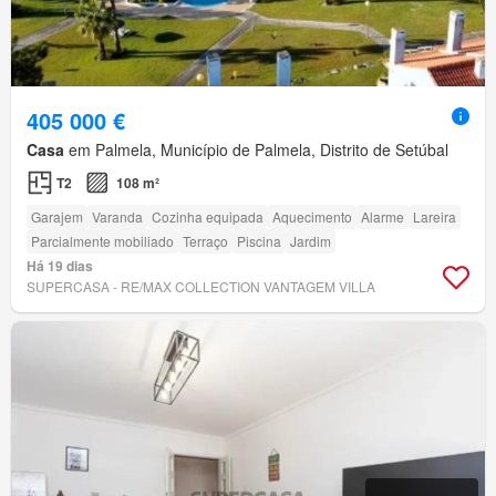
405 000 €
Casa
em Palmela, Município de Palmela, Distrito de Setúbal
T2
108 m²
Garajem
Varanda
Cozinha equipada
Aquecimento
Alarme
Lareira
Parcialmente mobiliado
Terraço
Piscina
Jardim
Há 19 dias
SUPERCASA - RE/MAX COLLECTION VANTAGEM VILLA