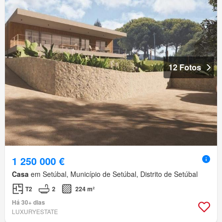
12 Fotos
1 250 000 €
Casa
em Setúbal, Município de Setúbal, Distrito de Setúbal
T2
2
224 m²
Há 30+ dias
LUXURYESTATE