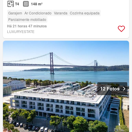
T4
148 m²
Garajem
Ar Condicionado
Varanda
Cozinha equipada
Parcialmente mobiliado
Há 21 horas 47 minutos
LUXURYESTATE
12 Fotos