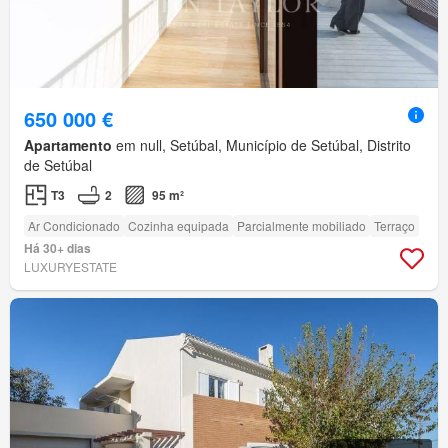
650 000 €
Apartamento
em null, Setúbal, Município de Setúbal, Distrito
de Setúbal
T3
2
95 m²
Ar Condicionado
Cozinha equipada
Parcialmente mobiliado
Terraço
Há 30+ dias
LUXURYESTATE