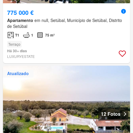
775 000 €
Apartamento
em null, Setúbal, Município de Setúbal, Distrito
de Setúbal
T1
1
75 m²
Terraço
Há 30+ dias
LUXURYESTATE
Atualizado
12 Fotos