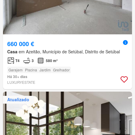
660 000 €
Casa
em Azeitão, Município de Setúbal, Distrito de Setúbal
T4
3
580 m²
Garajem
Piscina
Jardim
Grelhador
Há 30+ dias
LUXURYESTATE
Atualizado