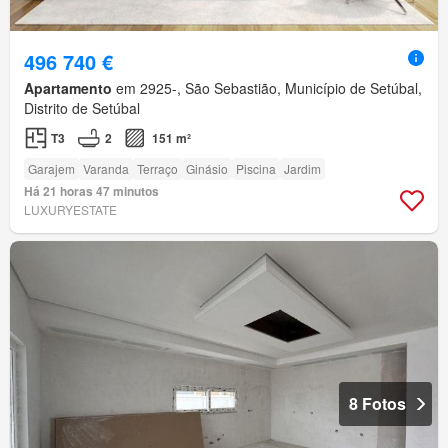
496 740 €
Apartamento
em 2925-, São Sebastião, Município de Setúbal,
Distrito de Setúbal
T3
2
151 m²
Garajem
Varanda
Terraço
Ginásio
Piscina
Jardim
Há 21 horas 47 minutos
LUXURYESTATE
8 Fotos