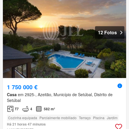
12 Fotos
1 750 000 €
Casa
em 2925-, Azeitão, Município de Setúbal, Distrito de
Setúbal
T7
4
582 m²
Cozinha equipada
Parcialmente mobiliado
Terraço
Piscina
Jardim
Há 21 horas 47 minutos