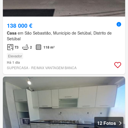
138 000 €
Casa
em São Sebastião, Município de Setúbal, Distrito de
Setúbal
T3
2
118 m²
Elevador
Há 1 dia
SUPERCASA - RE/MAX VANTAGEM BANCA
12 Fotos