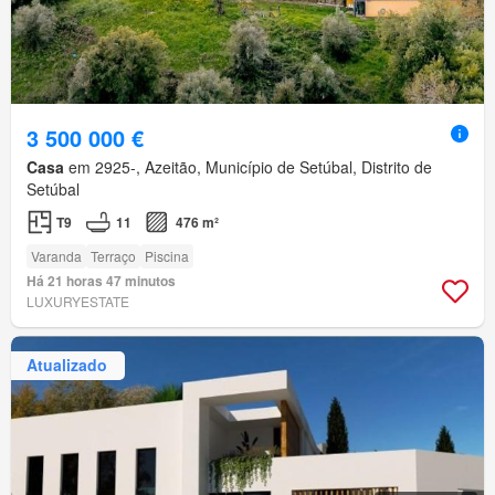
3 500 000 €
Casa
em 2925-, Azeitão, Município de Setúbal, Distrito de
Setúbal
T9
11
476 m²
Varanda
Terraço
Piscina
Há 21 horas 47 minutos
LUXURYESTATE
Atualizado