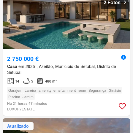
2 Fotos
2 750 000 €
Casa
em 2925-, Azeitão, Município de Setúbal, Distrito de
Setúbal
T4
5
480 m²
Garajem
Lareira
amenity_entertainment_room
Segurança
Ginásio
Piscina
Jardim
Há 21 horas 47 minutos
LUXURYESTATE
Atualizado