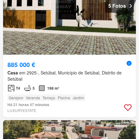
5 Fotos
885 000 €
Casa
em 2925-, Setúbal, Município de Setúbal, Distrito de
Setúbal
T4
5
198 m²
Garajem
Varanda
Terraço
Piscina
Jardim
Há 21 horas 47 minutos
LUXURYESTATE