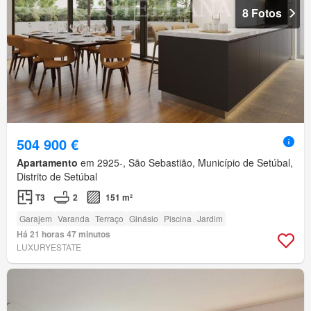
8 Fotos
504 900 €
Apartamento
em 2925-, São Sebastião, Município de Setúbal,
Distrito de Setúbal
T3
2
151 m²
Garajem
Varanda
Terraço
Ginásio
Piscina
Jardim
Há 21 horas 47 minutos
LUXURYESTATE