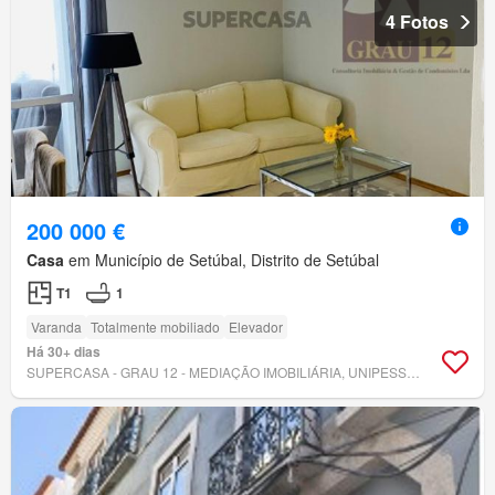
4 Fotos
200 000 €
Casa
em Município de Setúbal, Distrito de Setúbal
T1
1
Varanda
Totalmente mobiliado
Elevador
Há 30+ dias
SUPERCASA - GRAU 12 - MEDIAÇÃO IMOBILIÁRIA, UNIPESSOAL LDA