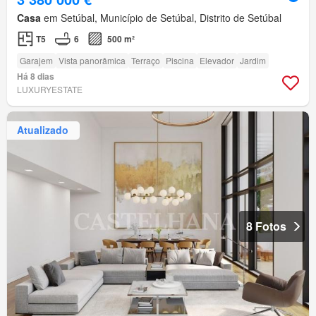
Casa
em Setúbal, Município de Setúbal, Distrito de Setúbal
T5
6
500 m²
Garajem
Vista panorâmica
Terraço
Piscina
Elevador
Jardim
Há 8 dias
LUXURYESTATE
Atualizado
8 Fotos