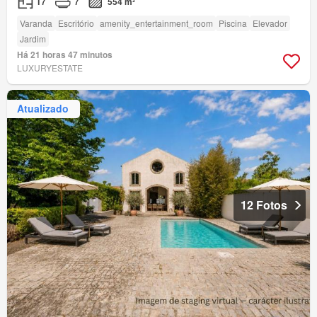
T7
7
554 m²
Varanda
Escritório
amenity_entertainment_room
Piscina
Elevador
Jardim
Há 21 horas 47 minutos
LUXURYESTATE
Atualizado
12 Fotos