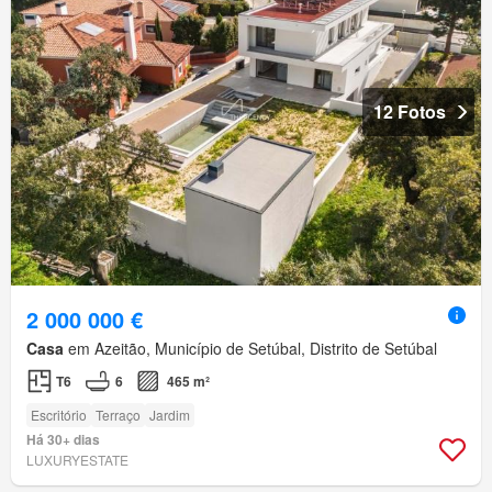
12 Fotos
2 000 000 €
Casa
em Azeitão, Município de Setúbal, Distrito de Setúbal
T6
6
465 m²
Escritório
Terraço
Jardim
Há 30+ dias
LUXURYESTATE