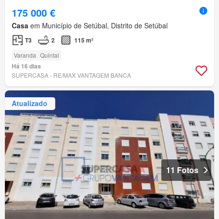
175 000 €
Casa
em Município de Setúbal, Distrito de Setúbal
T3
2
115 m²
Varanda
Quintal
Há 16 dias
SUPERCASA - RE/MAX VANTAGEM BANCA
Atualizado
11 Fotos