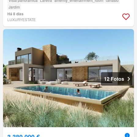
Vista panorâmica
Lareira
amenity_entertainment_room
Ginásio
Jardim
Há 8 dias
LUXURYESTATE
12 Fotos
3 380 000 €