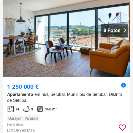
8 Fotos
1 250 000 €
Apartamento
em null, Setúbal, Município de Setúbal, Distrito
de Setúbal
T4
3
160 m²
Garajem
Varanda
Há 8 dias
LUXURYESTATE