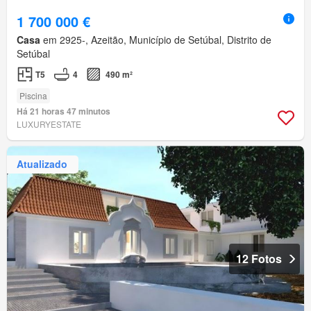
1 700 000 €
Casa
em 2925-, Azeitão, Município de Setúbal, Distrito de
Setúbal
T5
4
490 m²
Piscina
Há 21 horas 47 minutos
LUXURYESTATE
Atualizado
12 Fotos