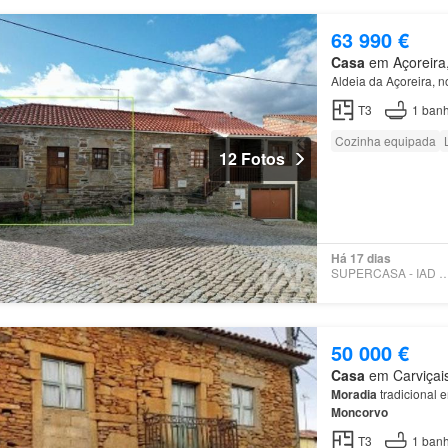
63 990 €
Casa
em Açoreira,
Aldeia da Açoreira, 
T3
1
banh
Cozinha equipada
12 Fotos
Há 17 dias
SUPERCASA - IAD PO
50 000 €
Casa
em Carviçais
Moradia
tradicional 
Moncorvo
T3
1
banh