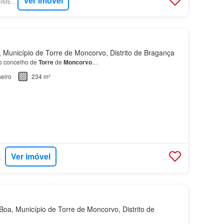
Ver imóvel
SUPERCASA - PREDIMED IMOBILÍARIA
 Município de Torre de Moncorvo, Distrito de Bragança
no concelho de
Torre
de
Moncorvo
…
eiro
234 m²
Ver imóvel
RTUGAL
a, Município de Torre de Moncorvo, Distrito de