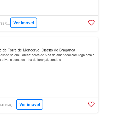
Ver imóvel
SUPERCASA - CASASERTA IMOBILIÁRIA
 de Torre de Moncorvo, Distrito de Bragança
divide-se em 3 áreas: cerca de 5 ha de amendoal com rega gota a
 olival e cerca de 1 ha de laranjal, sendo o
Ver imóvel
SUPERCASA - MIM - MEDIAÇÃO IMOBILIÁRIA LDA.