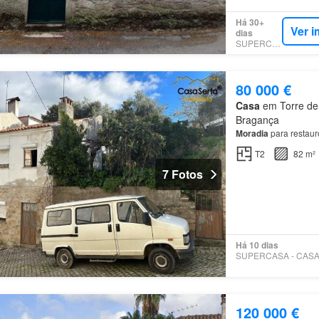
Há 30+
Ver i
dias
SUPERCASA
80 000 €
Casa
em Torre de 
Bragança
Moradia
para restaur
T2
82 m²
7 Fotos
Há 10 dias
120 000 €