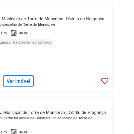
 Município de Torre de Moncorvo, Distrito de Bragança
no concelho de
Torre
de
Moncorvo
eiro
98 m²
Lareira
Parcialmente mobiliado
Ver imóvel
RTUGAL
, Município de Torre de Moncorvo, Distrito de Bragança
em pedra na aldeia de Carviçais, no concelho de
Torre
de
eiro
96 m²