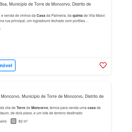
a, Município de Torre de Moncorvo, Distrito de
va e venda de vinhos da
Casa
da Palmeira, da
quinta
de Vila Maior.
a rua principal, um logradouro fechado com portões…
²
imóvel
Moncorvo, Município de Torre de Moncorvo, Distrito de
da vila de
Torre
de
Moncorvo
, temos para venda uma
casa
de
tauro, de dois pisos, e um lote de terreno destinado
eiro
82 m²