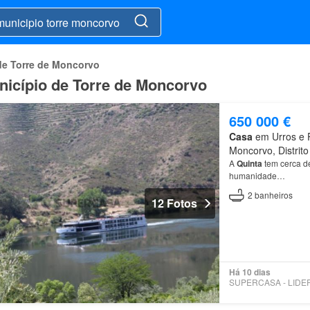
de Torre de Moncorvo
nicípio de Torre de Moncorvo
650 000 €
Casa
em Urros e P
Moncorvo, Distrit
A
Quinta
tem cerca d
humanidade…
2
banheiros
12 Fotos
Há 10 dias