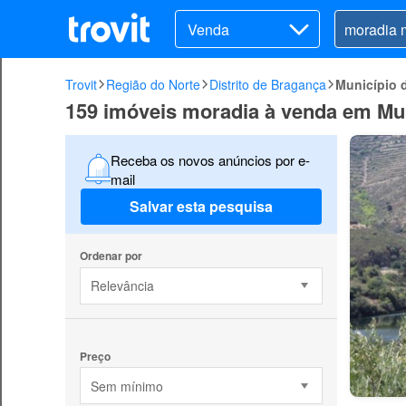
Venda
Trovit
Região do Norte
Distrito de Bragança
Município 
159 imóveis moradia à venda em Mu
Receba os novos anúncios por e-
mail
Salvar esta pesquisa
Ordenar por
Relevância
Preço
Sem mínimo