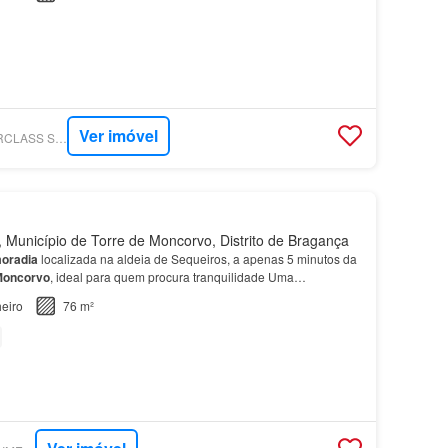
Ver imóvel
SUPERCASA - LIDERCLASS SOCIEDADE DE MEDIAÇÃO IMOBILIÁRIA, LDA
 Município de Torre de Moncorvo, Distrito de Bragança
oradia
localizada na aldeia de Sequeiros, a apenas 5 minutos da
oncorvo
, ideal para quem procura tranquilidade Uma
sante para habitação própria,
casa
de férias ou in…
eiro
76 m²