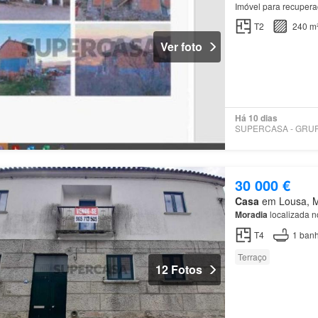
Imóvel para recupera
T2
240 m
Ver foto
Há 10 dias
30 000 €
Casa
em Lousa, Mu
Moradia
localizada n
T4
1
banh
Terraço
12 Fotos