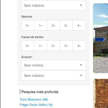
Sem máximo
Quartos
0+
1+
2+
3+
4+
Casas de banho
0+
1+
2+
3+
4+
Área/m²
Sem mínimo
Sem máximo
Pesquisa mais profunda
Torre Moncorvo (48)
Felgar Souto Velha (19)