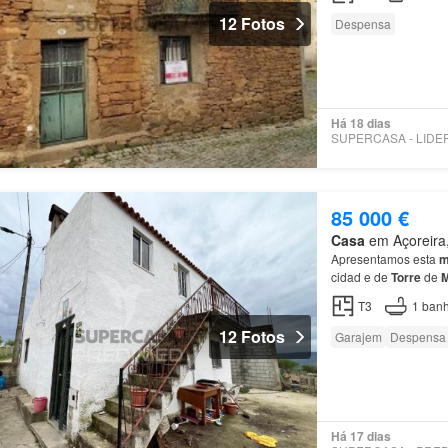
12 Fotos
Despensa
Há 18 dias
85 000 €
Casa
em Açoreira,
Apresentamos esta
m
cidad e de
Torre
de
M
oportunidade interes
T3
1
banh
12 Fotos
Garajem
Despensa
Há 17 dias