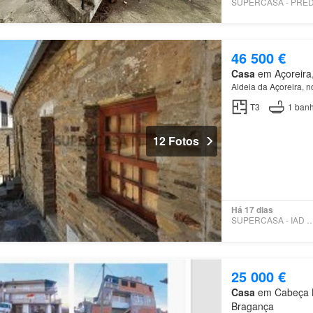
46 500 €
Casa
em Açoreira,
Aldeia da Açoreira, 
T3
1
banh
12 Fotos
Há 17 dias
SUPERCASA - IAD PO
25 000 €
Casa
em Cabeça Bo
Bragança