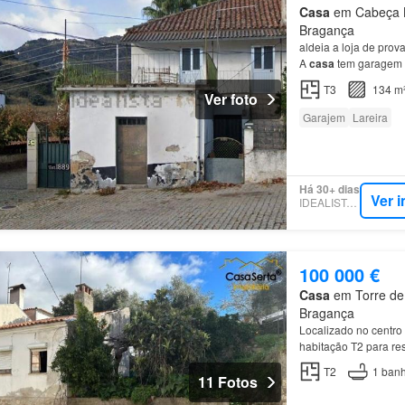
Casa
em Cabeça Bo
Bragança
aldeia a loja de pro
A
casa
tem garagem n
T3
134 m
Ver foto
Garajem
Lareira
Há 30+ dias
Ver 
IDEALISTA.PT
100 000 €
Casa
em Torre de 
Bragança
Localizado no centro 
habitação T2 para res
T2
1
banh
11 Fotos