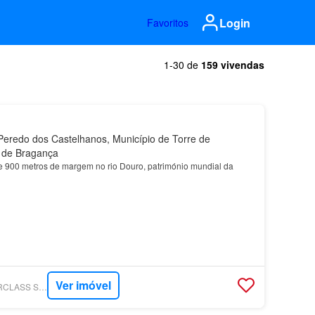
Login
Favoritos
1-30 de
159 vivendas
eredo dos Castelhanos, Município de Torre de
o de Bragança
e 900 metros de margem no rio Douro, património mundial da
Ver imóvel
SUPERCASA - LIDERCLASS SOCIEDADE DE MEDIAÇÃO IMOBILIÁRIA, LDA