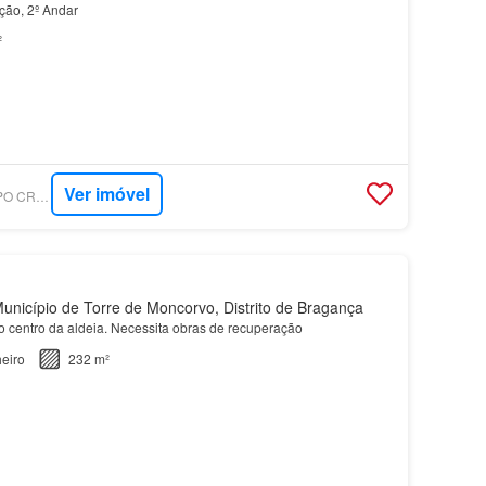
ção, 2º Andar
²
Ver imóvel
SUPERCASA - GRUPO CRÉDITO AGRÍCOLA
nicípio de Torre de Moncorvo, Distrito de Bragança
o centro da aldeia. Necessita obras de recuperação
eiro
232 m²