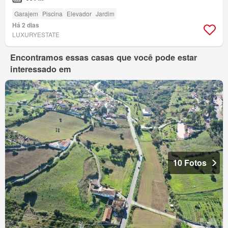
Garajem
Piscina
Elevador
Jardim
Há 2 dias
LUXURYESTATE
Encontramos essas casas que você pode estar
interessado em
10 Fotos