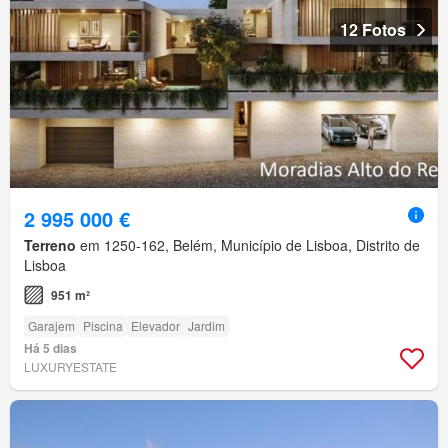
12 Fotos
2 995 000 €
Terreno
em 1250-162, Belém, Município de Lisboa, Distrito de
Lisboa
951 m²
Garajem
Piscina
Elevador
Jardim
Há 5 dias
LUXURYESTATE