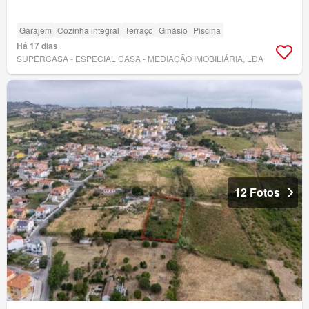
Garajem
Cozinha integral
Terraço
Ginásio
Piscina
Há 17 dias
SUPERCASA - ESPECIAL CASA - MEDIAÇÃO IMOBILIÁRIA, LDA
12 Fotos