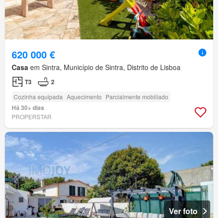
620 000 €
Casa
em Sintra, Município de Sintra, Distrito de Lisboa
T3
2
Cozinha equipada
Aquecimento
Parcialmente mobiliado
Há 30+ dias
PROPERSTAR
Ver foto