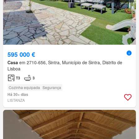
595 000 €
Casa
em 2710-656, Sintra, Município de Sintra, Distrito de
Lisboa
T3
3
Cozinha equipada
Segurança
Há 30+ dias
LISTANZA