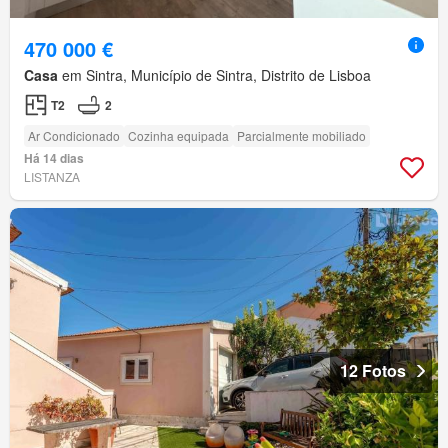
470 000 €
Casa
em Sintra, Município de Sintra, Distrito de Lisboa
T2
2
Ar Condicionado
Cozinha equipada
Parcialmente mobiliado
Há 14 dias
LISTANZA
12 Fotos