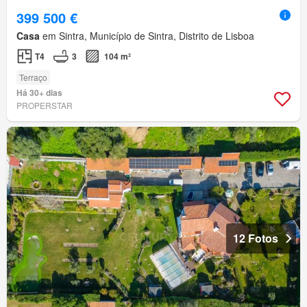
399 500 €
Casa
em Sintra, Município de Sintra, Distrito de Lisboa
T4
3
104 m²
Terraço
Há 30+ dias
PROPERSTAR
12 Fotos