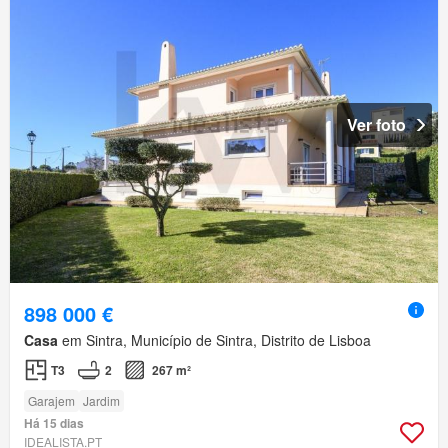
Ver foto
898 000 €
Casa
em Sintra, Município de Sintra, Distrito de Lisboa
T3
2
267 m²
Garajem
Jardim
Há 15 dias
IDEALISTA.PT