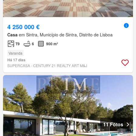
4 250 000 €
Casa
em Sintra, Município de Sintra, Distrito de Lisboa
T9
6
900 m²
Varanda
Há 17 dias
SUPERCASA - CENTURY 21 REALTY ART M&J
11 Fotos