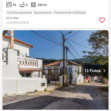
T3
2
220 m²
Cozinha equipada
Aquecimento
Parcialmente mobiliado
Há 8 dias
LUXURYESTATE
12 Fotos