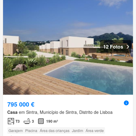
12 Fotos
795 000 €
Casa
em Sintra, Município de Sintra, Distrito de Lisboa
T3
3
190 m²
Garajem
Piscina
Área das crianças
Jardim
Área verde