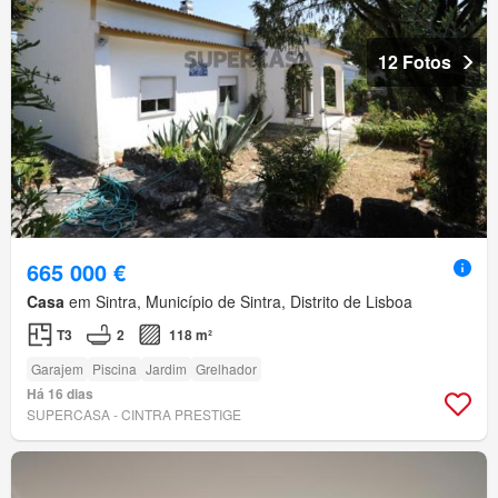
12 Fotos
665 000 €
Casa
em Sintra, Município de Sintra, Distrito de Lisboa
T3
2
118 m²
Garajem
Piscina
Jardim
Grelhador
Há 16 dias
SUPERCASA - CINTRA PRESTIGE