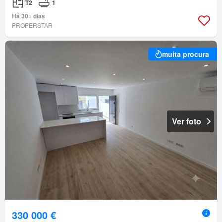
T2
1
Há 30+ dias
PROPERSTAR
muita procura
Ver foto
330 000 €