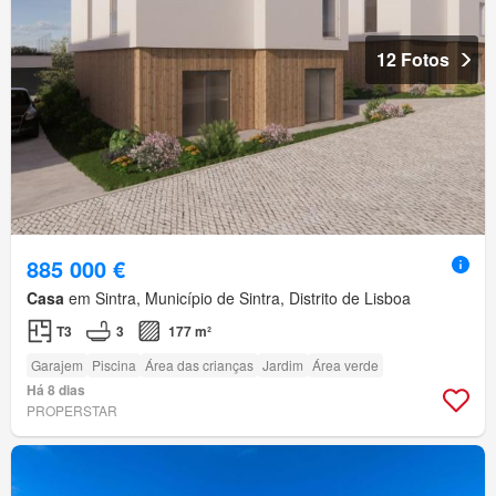
12 Fotos
885 000 €
Casa
em Sintra, Município de Sintra, Distrito de Lisboa
T3
3
177 m²
Garajem
Piscina
Área das crianças
Jardim
Área verde
Há 8 dias
PROPERSTAR