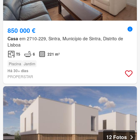
850 000 €
Casa
em 2710-229, Sintra, Município de Sintra, Distrito de
Lisboa
T5
6
221 m²
Piscina
Jardim
Há 30+ dias
PROPERSTAR
12 Fotos