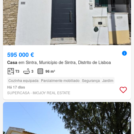
595 000 €
Casa
em Sintra, Município de Sintra, Distrito de Lisboa
T3
3
96 m²
Cozinha equipada
Parcialmente mobiliado
Segurança
Jardim
Há 17 dias
SUPERCASA - IMOJOY REAL ESTATE