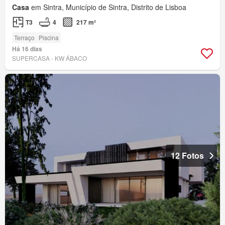
Casa
em Sintra, Município de Sintra, Distrito de Lisboa
T3
4
217 m²
Terraço
Piscina
Há 16 dias
SUPERCASA - KW ÁBACO
12 Fotos