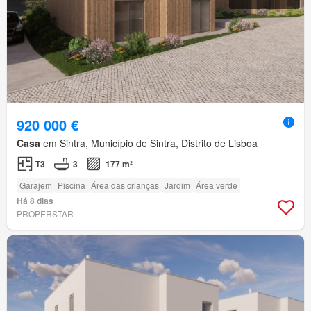
920 000 €
Casa
em Sintra, Município de Sintra, Distrito de Lisboa
T3
3
177 m²
Garajem
Piscina
Área das crianças
Jardim
Área verde
Há 8 dias
PROPERSTAR