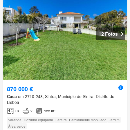
12 Fotos
870 000 €
Casa
em 2710-248, Sintra, Município de Sintra, Distrito de
Lisboa
T3
2
122 m²
Varanda
Cozinha equipada
Lareira
Parcialmente mobiliado
Jardim
Área verde