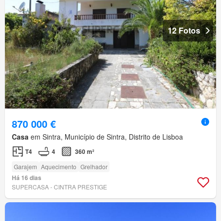
12 Fotos
870 000 €
Casa
em Sintra, Município de Sintra, Distrito de Lisboa
T4
4
360 m²
Garajem
Aquecimento
Grelhador
Há 16 dias
SUPERCASA - CINTRA PRESTIGE