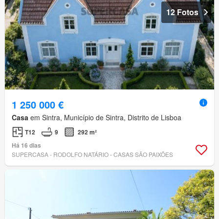
12 Fotos
1 250 000 €
Casa
em Sintra, Município de Sintra, Distrito de Lisboa
T12
9
292 m²
Há 16 dias
SUPERCASA - RODOLFO NATÁRIO - CASAS SÃO PAIXÕES