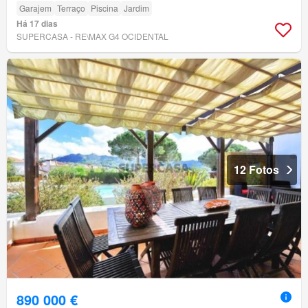
Garajem
Terraço
Piscina
Jardim
Há 17 dias
SUPERCASA - RE\MAX G4 OCIDENTAL
12 Fotos
890 000 €