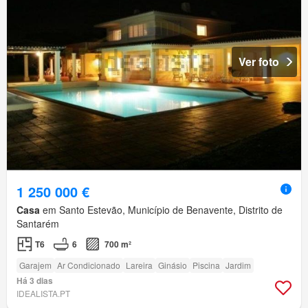
Ver foto
1 250 000 €
Casa
em Santo Estevão, Município de Benavente, Distrito de
Santarém
T6
6
700 m²
Garajem
Ar Condicionado
Lareira
Ginásio
Piscina
Jardim
Há 3 dias
IDEALISTA.PT