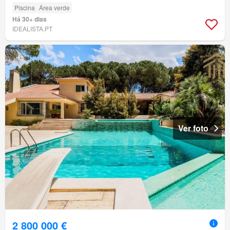
Piscina
Área verde
Há 30+ dias
IDEALISTA.PT
Ver foto
2 800 000 €