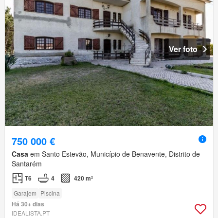
Ver foto
750 000 €
Casa
em Santo Estevão, Município de Benavente, Distrito de
Santarém
T6
4
420 m²
Garajem
Piscina
Há 30+ dias
IDEALISTA.PT