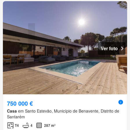
Ver foto
750 000 €
Casa
em Santo Estevão, Município de Benavente, Distrito de
Santarém
T4
4
287 m²