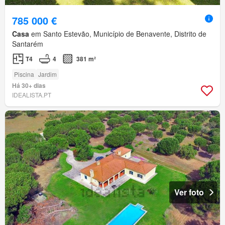
785 000 €
Casa
em Santo Estevão, Município de Benavente, Distrito de
Santarém
T4
4
381 m²
Piscina
Jardim
Há 30+ dias
IDEALISTA.PT
Ver foto