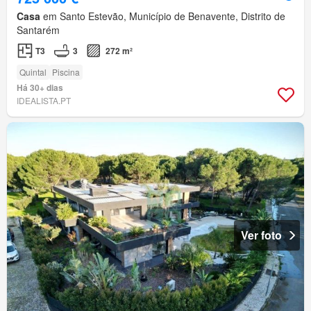
Casa
em Santo Estevão, Município de Benavente, Distrito de
Santarém
T3
3
272 m²
Quintal
Piscina
Há 30+ dias
IDEALISTA.PT
Ver foto