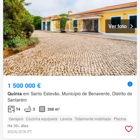
Ver foto
1 500 000 €
Quinta
em Santo Estevão, Município de Benavente, Distrito de
Santarém
T4
3
268 m²
Garajem
Cozinha equipada
Lareira
Totalmente mobiliado
Piscina
Há 30+ dias
IDEALISTA.PT