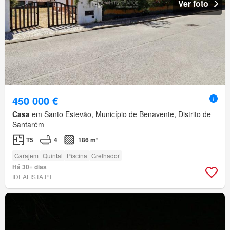
Ver foto
450 000 €
Casa
em Santo Estevão, Município de Benavente, Distrito de
Santarém
T5
4
186 m²
Garajem
Quintal
Piscina
Grelhador
Há 30+ dias
IDEALISTA.PT