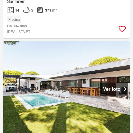
Santarém
T4
5
371 m²
Piscina
Há 30+ dias
IDEALISTA.PT
Ver foto