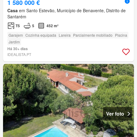
1 580 000 €
Casa
em Santo Estevão, Município de Benavente, Distrito de
Santarém
T5
5
452 m²
Garajem
Cozinha equipada
Lareira
Parcialmente mobiliado
Piscina
Jardim
Há 30+ dias
IDEALISTA.PT
Ver foto