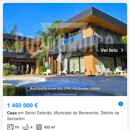
Ver foto
1 450 000 €
Casa
em Santo Estevão, Município de Benavente, Distrito de
Santarém
T4
4
435 m²