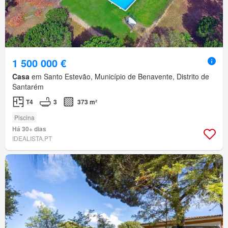
1 500 000 €
Casa
em Santo Estevão, Município de Benavente, Distrito de
Santarém
T4
3
373 m²
Piscina
Há 30+ dias
IDEALISTA.PT