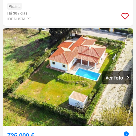
Piscina
Há 30+ dias
IDEALISTA.PT
Ver foto
725 000 €