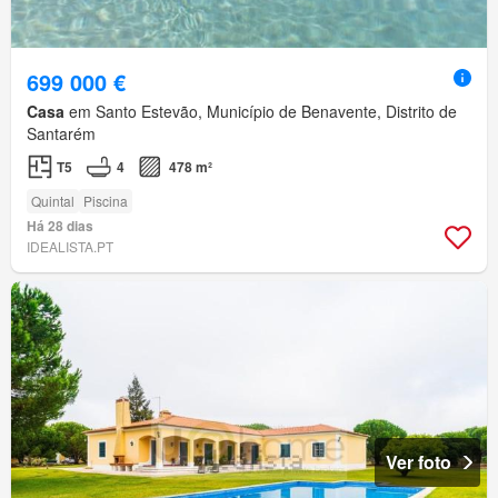
699 000 €
Casa
em Santo Estevão, Município de Benavente, Distrito de
Santarém
T5
4
478 m²
Quintal
Piscina
Há 28 dias
IDEALISTA.PT
Ver foto