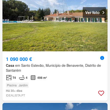
Ver foto
1 090 000 €
Casa
em Santo Estevão, Município de Benavente, Distrito de
Santarém
T4
4
498 m²
Piscina
Jardim
Há 30+ dias
IDEALISTA.PT