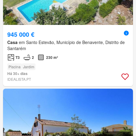
945 000 €
Casa
em Santo Estevão, Município de Benavente, Distrito de
Santarém
T3
2
230 m²
Piscina
Jardim
Há 30+ dias
IDEALISTA.PT