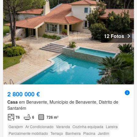
12 Fotos
2 800 000 €
Casa
em Benavente, Município de Benavente, Distrito de
Santarém
T6
6
726 m²
Garajem
Ar Condicionado
Varanda
Cozinha equipada
Lareira
Parcialmente mobiliado
Terraço
Banheira
Piscina
Jardim