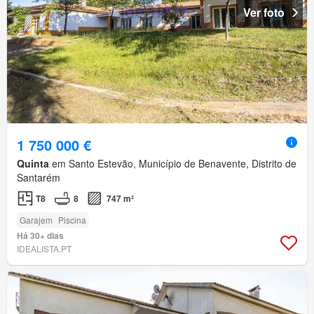
Ver foto
1 750 000 €
Quinta
em Santo Estevão, Município de Benavente, Distrito de
Santarém
T8
8
747 m²
Garajem
Piscina
Há 30+ dias
IDEALISTA.PT