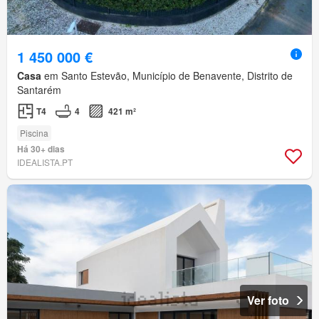
1 450 000 €
Casa
em Santo Estevão, Município de Benavente, Distrito de
Santarém
T4
4
421 m²
Piscina
Há 30+ dias
IDEALISTA.PT
Ver foto