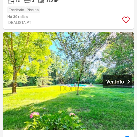
T3
3
330 m²
Escritório
Piscina
Há 30+ dias
IDEALISTA.PT
Ver foto