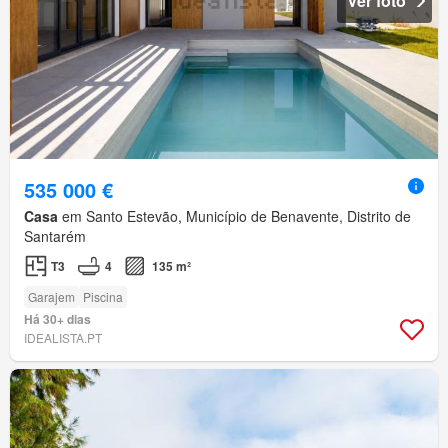
Ver foto
535 000 €
Casa
em Santo Estevão, Município de Benavente, Distrito de
Santarém
T3
4
135 m²
Garajem
Piscina
Há 30+ dias
IDEALISTA.PT