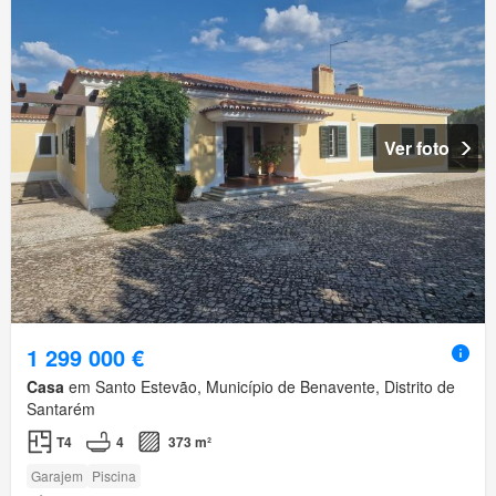
Ver foto
1 299 000 €
Casa
em Santo Estevão, Município de Benavente, Distrito de
Santarém
T4
4
373 m²
Garajem
Piscina