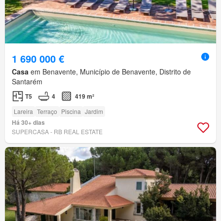
1 690 000 €
Casa
em Benavente, Município de Benavente, Distrito de
Santarém
T5
4
419 m²
Lareira
Terraço
Piscina
Jardim
Há 30+ dias
SUPERCASA - RB REAL ESTATE