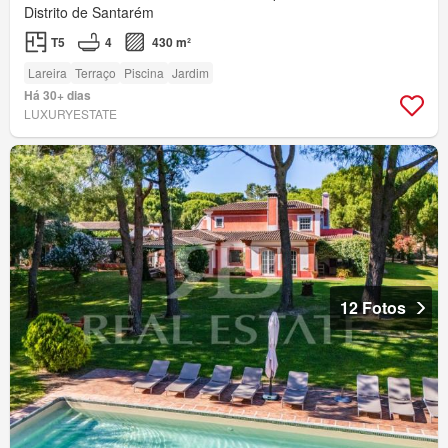
Distrito de Santarém
T5
4
430 m²
Lareira
Terraço
Piscina
Jardim
Há 30+ dias
LUXURYESTATE
12 Fotos