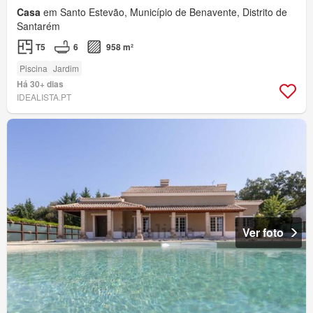
Casa
em Santo Estevão, Município de Benavente, Distrito de
Santarém
T5
6
958 m²
Piscina
Jardim
Há 30+ dias
IDEALISTA.PT
Ver foto