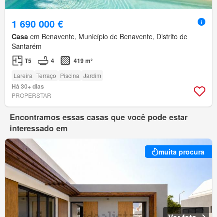
1 690 000 €
Casa
em Benavente, Município de Benavente, Distrito de
Santarém
T5
4
419 m²
Lareira
Terraço
Piscina
Jardim
Há 30+ dias
PROPERSTAR
Encontramos essas casas que você pode estar
interessado em
muita procura