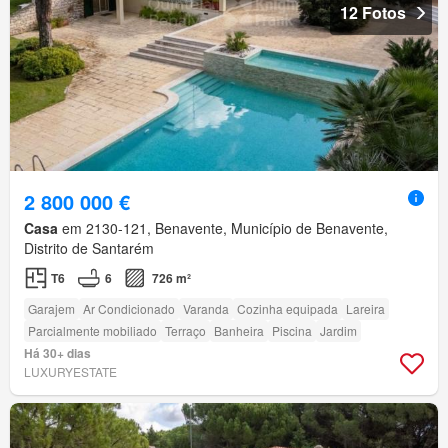
12 Fotos
2 800 000 €
Casa
em 2130-121, Benavente, Município de Benavente,
Distrito de Santarém
T6
6
726 m²
Garajem
Ar Condicionado
Varanda
Cozinha equipada
Lareira
Parcialmente mobiliado
Terraço
Banheira
Piscina
Jardim
Há 30+ dias
LUXURYESTATE