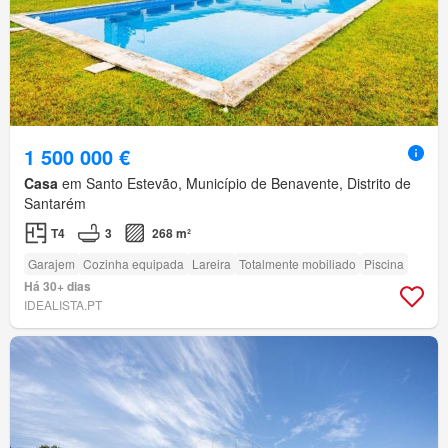
1 500 000 €
Casa
em Santo Estevão, Município de Benavente, Distrito de
Santarém
T4
3
268 m²
Garajem
Cozinha equipada
Lareira
Totalmente mobiliado
Piscina
Há 30+ dias
IDEALISTA.PT