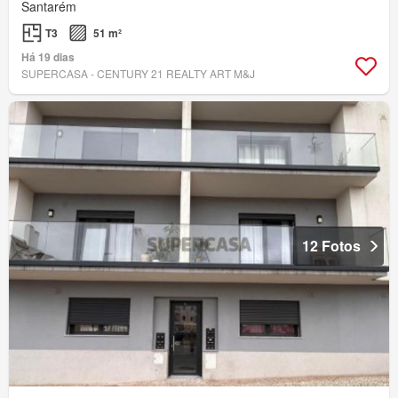
Santarém
T3
51 m²
Há 19 dias
SUPERCASA - CENTURY 21 REALTY ART M&J
12 Fotos