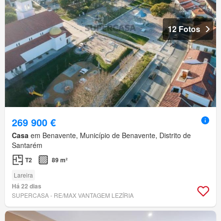
12 Fotos
269 900 €
Casa
em Benavente, Município de Benavente, Distrito de
Santarém
T2
89 m²
Lareira
Há 22 dias
SUPERCASA - RE/MAX VANTAGEM LEZÍRIA