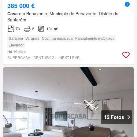
385 000 €
Casa
em Benavente, Município de Benavente, Distrito de
Santarém
T3
2
131 m²
Garajem
Varanda
Cozinha equipada
Parcialmente mobiliado
Elevador
Há 19 dias
SUPERCASA - CENTURY 21 - NEXT LEVEL
12 Fotos