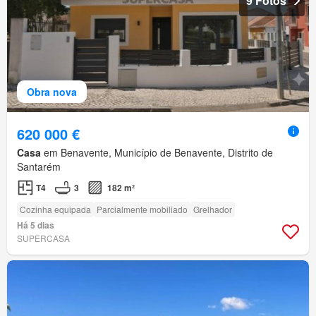
9 Fotos
Obra nova
620 000 €
Casa
em Benavente, Município de Benavente, Distrito de
Santarém
T4
3
182 m²
Cozinha equipada
Parcialmente mobiliado
Grelhador
Há 5 dias
SUPERCASA