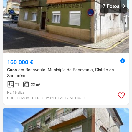
7 Fotos
160 000 €
Casa
em Benavente, Município de Benavente, Distrito de
Santarém
T1
33 m²
Há 19 dias
SUPERCASA - CENTURY 21 REALTY ART M&J