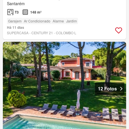
Santarém
T3
148 m²
Garajem
Ar Condicionado
Alarme
Jardim
Há 11 dias
SUPERCASA - CENTURY 21 - COLOMBO L
12 Fotos