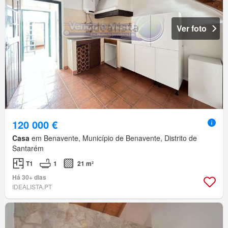
Ver foto
120 000 €
Casa
em Benavente, Município de Benavente, Distrito de
Santarém
T1
1
21 m²
Há 30+ dias
IDEALISTA.PT