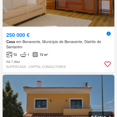
250 000 €
Casa
em Benavente, Município de Benavente, Distrito de
Santarém
T2
1
72 m²
Há 7 dias
SUPERCASA - CAPITAL CONSULTORES