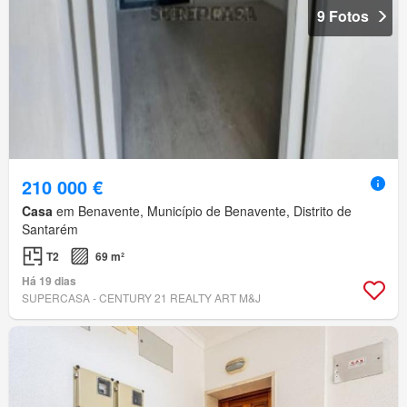
9 Fotos
210 000 €
Casa
em Benavente, Município de Benavente, Distrito de
Santarém
T2
69 m²
Há 19 dias
SUPERCASA - CENTURY 21 REALTY ART M&J