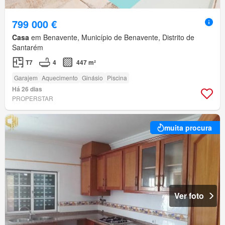
799 000 €
Casa
em Benavente, Município de Benavente, Distrito de
Santarém
T7
4
447 m²
Garajem
Aquecimento
Ginásio
Piscina
Há 26 dias
PROPERSTAR
muita procura
Ver foto