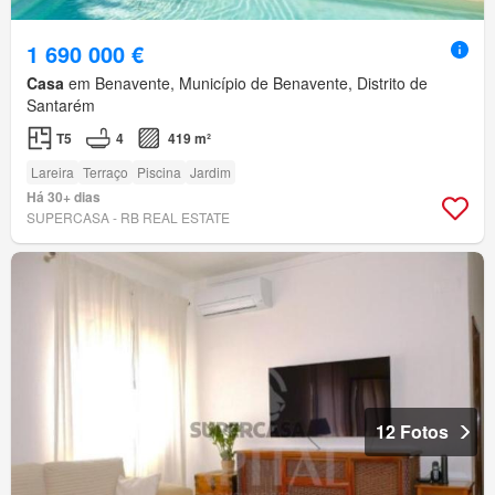
1 690 000 €
Casa
em Benavente, Município de Benavente, Distrito de
Santarém
T5
4
419 m²
Lareira
Terraço
Piscina
Jardim
Há 30+ dias
SUPERCASA - RB REAL ESTATE
12 Fotos