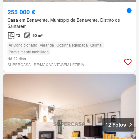
255 000 €
Casa
em Benavente, Município de Benavente, Distrito de
Santarém
T3
90 m²
Ar Condicionado
Varanda
Cozinha equipada
Quintal
Parcialmente mobiliado
Há 22 dias
SUPERCASA - RE/MAX VANTAGEM LEZÍRIA
12 Fotos