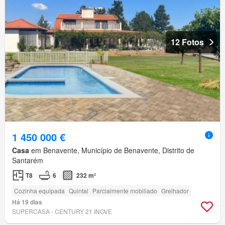
12 Fotos
1 450 000 €
Casa
em Benavente, Município de Benavente, Distrito de
Santarém
T8
6
232 m²
Cozinha equipada
Quintal
Parcialmente mobiliado
Grelhador
Há 19 dias
SUPERCASA - CENTURY 21 INOVE