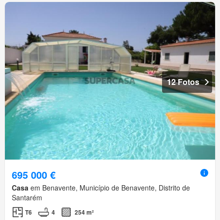
12 Fotos
695 000 €
Casa
em Benavente, Município de Benavente, Distrito de
Santarém
T6
4
254 m²