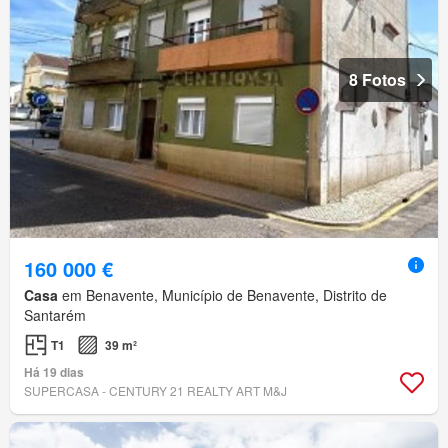
8 Fotos
160 000 €
Casa
em Benavente, Município de Benavente, Distrito de
Santarém
T1
39 m²
Há 19 dias
SUPERCASA - CENTURY 21 REALTY ART M&J