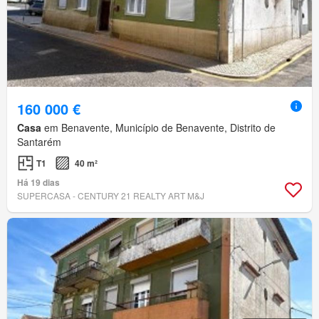
160 000 €
Casa
em Benavente, Município de Benavente, Distrito de
Santarém
T1
40 m²
Há 19 dias
SUPERCASA - CENTURY 21 REALTY ART M&J