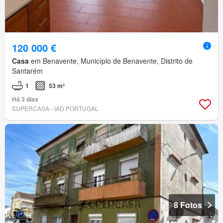
120 000 €
Casa
em Benavente, Município de Benavente, Distrito de
Santarém
1
53 m²
Há 3 dias
SUPERCASA - IAD PORTUGAL
8 Fotos