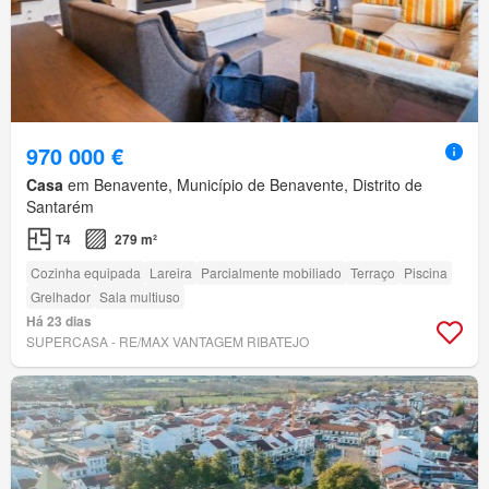
970 000 €
Casa
em Benavente, Município de Benavente, Distrito de
Santarém
T4
279 m²
Cozinha equipada
Lareira
Parcialmente mobiliado
Terraço
Piscina
Grelhador
Sala multiuso
Há 23 dias
SUPERCASA - RE/MAX VANTAGEM RIBATEJO