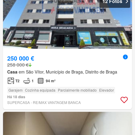
12 Fotos
250 000 €
258 000 €
Casa
em São Vítor, Município de Braga, Distrito de Braga
T2
1
94 m²
Garajem
Cozinha equipada
Parcialmente mobiliado
Elevador
Há 18 dias
SUPERCASA - RE/MAX VANTAGEM BANCA