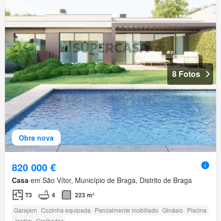
8 Fotos
Obra nova
820 000 €
Casa
em São Vítor, Município de Braga, Distrito de Braga
T3
4
223 m²
Garajem
Cozinha equipada
Parcialmente mobiliado
Ginásio
Piscina
Jardim
Grelhador