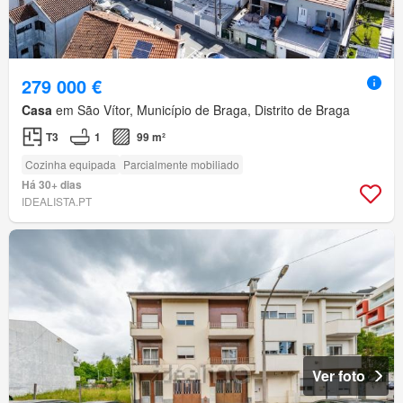
279 000 €
Casa
em São Vítor, Município de Braga, Distrito de Braga
T3
1
99 m²
Cozinha equipada
Parcialmente mobiliado
Há 30+ dias
IDEALISTA.PT
Ver foto