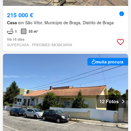
215 000 €
Casa
em São Vítor, Município de Braga, Distrito de Braga
1
55 m²
Há 18 dias
SUPERCASA - PREDIMED IMOBILÍARIA
muita procura
12 Fotos