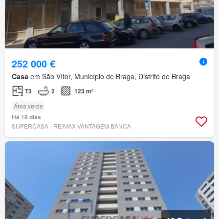
252 000 €
Casa
em São Vítor, Município de Braga, Distrito de Braga
T3
2
123 m²
Área verde
Há 18 dias
SUPERCASA - RE/MAX VANTAGEM BANCA