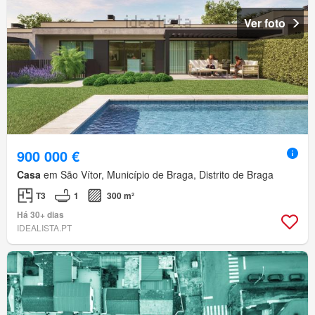
Ver foto
900 000 €
Casa
em São Vítor, Município de Braga, Distrito de Braga
T3
1
300 m²
Há 30+ dias
IDEALISTA.PT