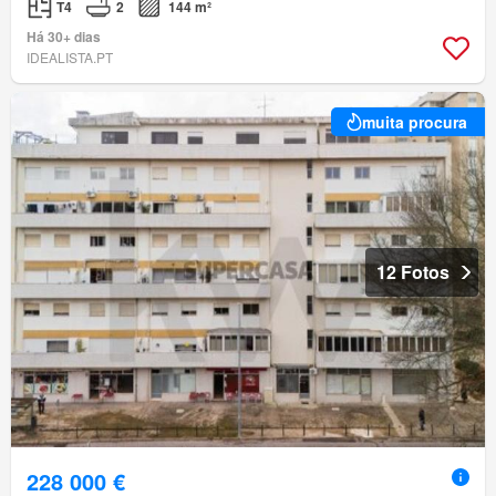
T4
2
144 m²
Há 30+ dias
IDEALISTA.PT
muita procura
12 Fotos
228 000 €