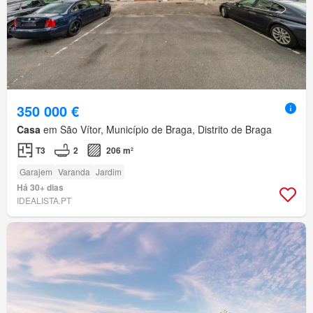
350 000 €
Casa
em São Vítor, Município de Braga, Distrito de Braga
T3
2
206 m²
Garajem
Varanda
Jardim
Há 30+ dias
IDEALISTA.PT