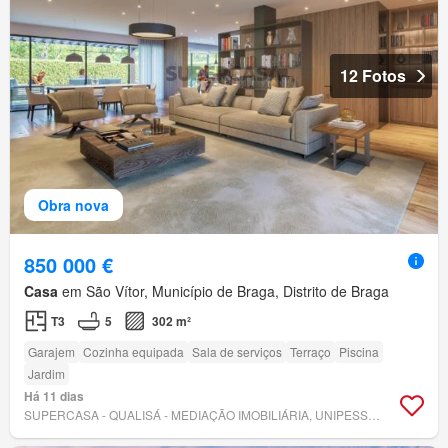
12 Fotos
Obra nova
850 000 €
Casa
em São Vítor, Município de Braga, Distrito de Braga
T3
5
302 m²
Garajem
Cozinha equipada
Sala de serviços
Terraço
Piscina
Jardim
Há 11 dias
SUPERCASA - QUALISÁ - MEDIAÇÃO IMOBILIÁRIA, UNIPESSOAL LDA.