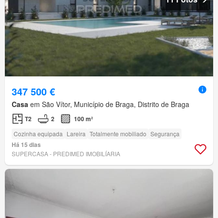
347 500 €
Casa
em São Vítor, Município de Braga, Distrito de Braga
T2
2
100 m²
Cozinha equipada
Lareira
Totalmente mobiliado
Segurança
Há 15 dias
SUPERCASA - PREDIMED IMOBILÍARIA