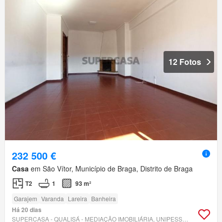
12 Fotos
232 500 €
Casa
em São Vítor, Município de Braga, Distrito de Braga
T2
1
93 m²
Garajem
Varanda
Lareira
Banheira
Há 20 dias
SUPERCASA - QUALISÁ - MEDIAÇÃO IMOBILIÁRIA, UNIPESSOAL LDA.