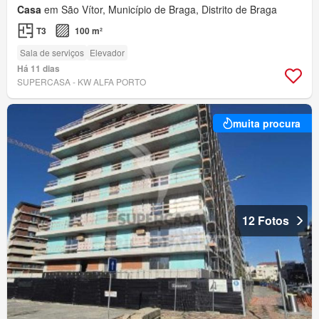
Casa
em São Vítor, Município de Braga, Distrito de Braga
T3
100 m²
Sala de serviços
Elevador
Há 11 dias
SUPERCASA - KW ALFA PORTO
muita procura
12 Fotos