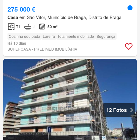
275 000 €
Casa
em São Vítor, Município de Braga, Distrito de Braga
T1
1
50 m²
Cozinha equipada
Lareira
Totalmente mobiliado
Segurança
Há 10 dias
SUPERCASA - PREDIMED IMOBILÍARIA
12 Fotos