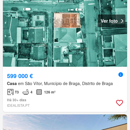
Ver foto
599 000 €
Casa
em São Vítor, Município de Braga, Distrito de Braga
T3
4
126 m²
Há 30+ dias
IDEALISTA.PT