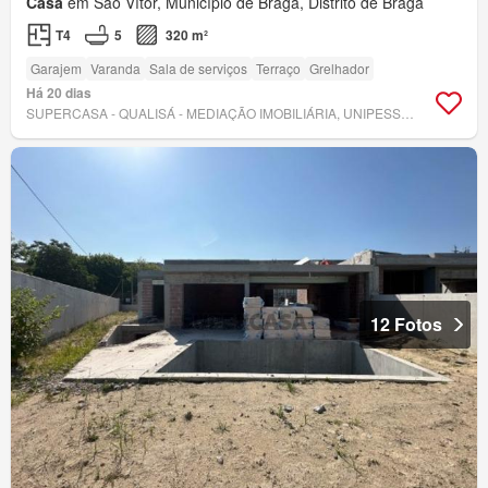
Casa
em São Vítor, Município de Braga, Distrito de Braga
T4
5
320 m²
Garajem
Varanda
Sala de serviços
Terraço
Grelhador
Há 20 dias
SUPERCASA - QUALISÁ - MEDIAÇÃO IMOBILIÁRIA, UNIPESSOAL LDA.
12 Fotos