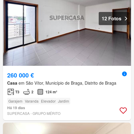
12 Fotos
260 000 €
Casa
em São Vítor, Município de Braga, Distrito de Braga
T3
2
124 m²
Garajem
Varanda
Elevador
Jardim
Há 19 dias
SUPERCASA - GRUPO MÉRITO