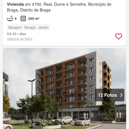
Vivienda
em 4700, Real, Dume e Semelhe, Município de
Braga, Distrito de Braga
5
260 m²
Garajem
Terraço
Jardim
Há 30+ dias
GREEN-ACRES
12 Fotos