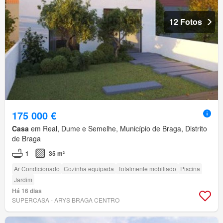
12 Fotos
175 000 €
Casa
em Real, Dume e Semelhe, Município de Braga, Distrito
de Braga
1
35 m²
Ar Condicionado
Cozinha equipada
Totalmente mobiliado
Piscina
Jardim
Há 16 dias
SUPERCASA - ARYS BRAGA CENTRO