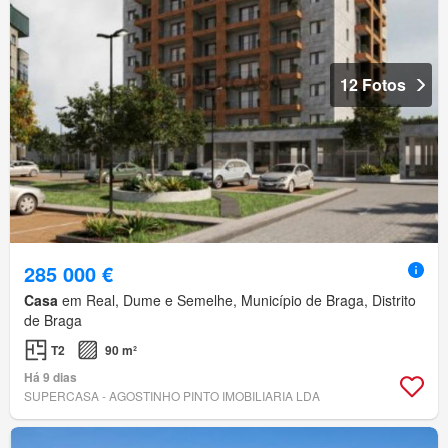
12 Fotos
285 000 €
Casa
em Real, Dume e Semelhe, Município de Braga, Distrito
de Braga
T2
90 m²
Há 9 dias
SUPERCASA - AGOSTINHO PINTO IMOBILIARIA LDA