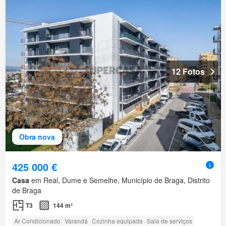
12 Fotos
Obra nova
425 000 €
Casa
em Real, Dume e Semelhe, Município de Braga, Distrito
de Braga
T3
144 m²
Ar Condicionado
Varanda
Cozinha equipada
Sala de serviços