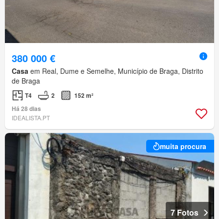
380 000 €
Casa
em Real, Dume e Semelhe, Município de Braga, Distrito
de Braga
T4
2
152 m²
Há 28 dias
IDEALISTA.PT
muita procura
7 Fotos