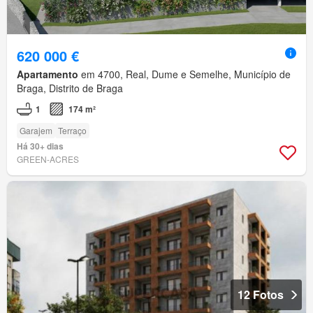
620 000 €
Apartamento
em 4700, Real, Dume e Semelhe, Município de
Braga, Distrito de Braga
1
174 m²
Garajem
Terraço
Há 30+ dias
GREEN-ACRES
12 Fotos