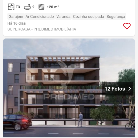
T3
2
120 m²
Garajem
Ar Condicionado
Varanda
Cozinha equipada
Segurança
Há 16 dias
SUPERCASA - PREDIMED IMOBILÍARIA
12 Fotos