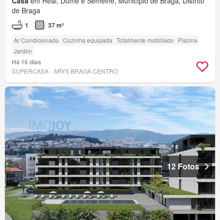
Casa
em Real, Dume e Semelhe, Município de Braga, Distrito
de Braga
1
37 m²
Ar Condicionado
Cozinha equipada
Totalmente mobiliado
Piscina
Jardim
Há 16 dias
SUPERCASA - ARYS BRAGA CENTRO
12 Fotos