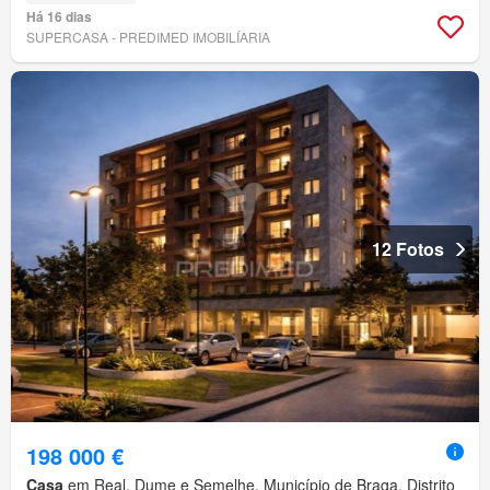
Há 16 dias
SUPERCASA - PREDIMED IMOBILÍARIA
12 Fotos
198 000 €
Casa
em Real, Dume e Semelhe, Município de Braga, Distrito