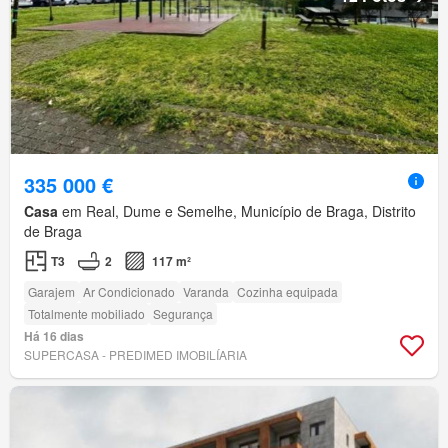
335 000 €
Casa
em Real, Dume e Semelhe, Município de Braga, Distrito
de Braga
T3
2
117 m²
Garajem
Ar Condicionado
Varanda
Cozinha equipada
Totalmente mobiliado
Segurança
Há 16 dias
SUPERCASA - PREDIMED IMOBILÍARIA