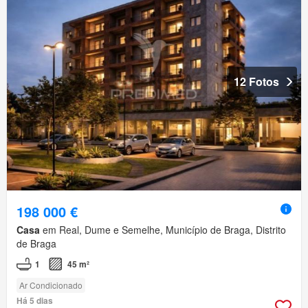
12 Fotos
198 000 €
Casa
em Real, Dume e Semelhe, Município de Braga, Distrito
de Braga
1
45 m²
Ar Condicionado
Há 5 dias