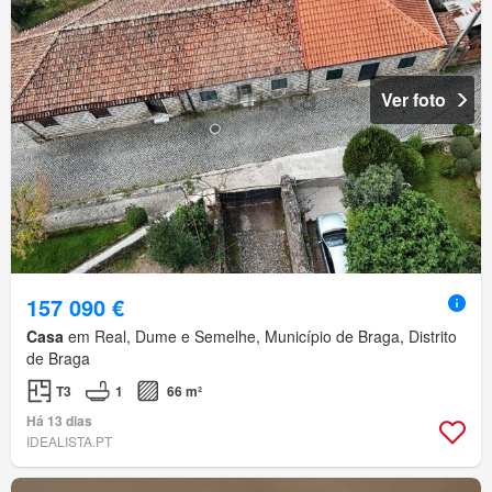
Ver foto
157 090 €
Casa
em Real, Dume e Semelhe, Município de Braga, Distrito
de Braga
T3
1
66 m²
Há 13 dias
IDEALISTA.PT