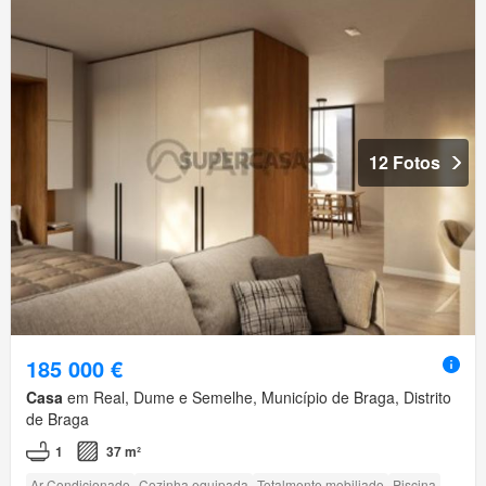
12 Fotos
185 000 €
Casa
em Real, Dume e Semelhe, Município de Braga, Distrito
de Braga
1
37 m²
Ar Condicionado
Cozinha equipada
Totalmente mobiliado
Piscina