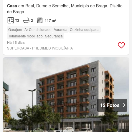
Casa
em Real, Dume e Semelhe, Município de Braga, Distrito
de Braga
T3
2
117 m²
Garajem
Ar Condicionado
Varanda
Cozinha equipada
Totalmente mobiliado
Segurança
Há 15 dias
SUPERCASA - PREDIMED IMOBILÍARIA
12 Fotos