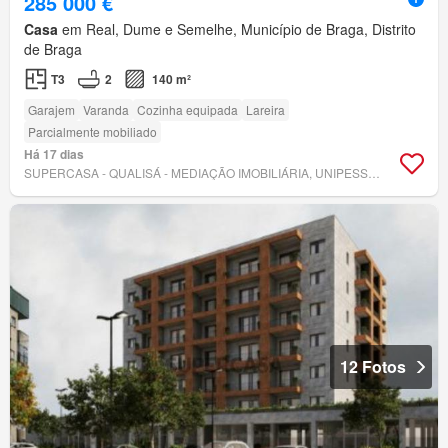
285 000 €
Casa
em Real, Dume e Semelhe, Município de Braga, Distrito
de Braga
T3
2
140 m²
Garajem
Varanda
Cozinha equipada
Lareira
Parcialmente mobiliado
Há 17 dias
SUPERCASA - QUALISÁ - MEDIAÇÃO IMOBILIÁRIA, UNIPESSOAL LDA.
12 Fotos