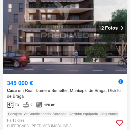
12 Fotos
345 000 €
Casa
em Real, Dume e Semelhe, Município de Braga, Distrito
de Braga
T3
2
120 m²
Garajem
Ar Condicionado
Varanda
Cozinha equipada
Segurança
Há 15 dias
SUPERCASA - PREDIMED IMOBILÍARIA