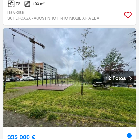
T2
103 m²
Há 8 dias
SUPERCASA - AGOSTINHO PINTO IMOBILIARIA LDA
12 Fotos
335 000 €