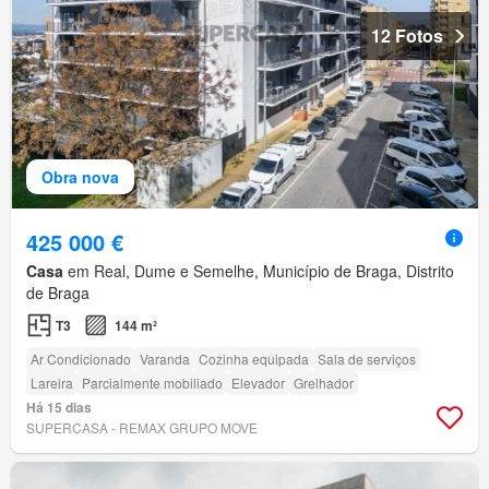
12 Fotos
Obra nova
425 000 €
Casa
em Real, Dume e Semelhe, Município de Braga, Distrito
de Braga
T3
144 m²
Ar Condicionado
Varanda
Cozinha equipada
Sala de serviços
Lareira
Parcialmente mobiliado
Elevador
Grelhador
Há 15 dias
SUPERCASA - REMAX GRUPO MOVE