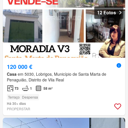
12 Fotos
120 000 €
Casa
em 5030, Lobrigos, Município de Santa Marta de
Penaguião, Distrito de Vila Real
T3
1
58 m²
Terraço
Despensa
Há 30+ dias
PROPERSTAR