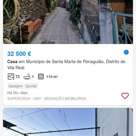
32 500 €
Casa
em Município de Santa Marta de Penaguião, Distrito de
Vila Real
T3
1
110 m²
Garajem
Quintal
Há 30+ dias
SUPERCASA - OMY - MEDIAÇÃO IMOBILIÁRIA