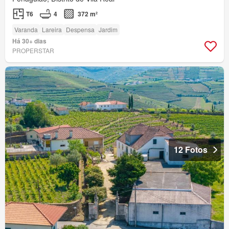
T6
4
372 m²
Varanda
Lareira
Despensa
Jardim
Há 30+ dias
PROPERSTAR
12 Fotos