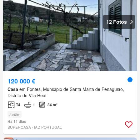
12 Fotos
120 000 €
Casa
em Fontes, Município de Santa Marta de Penaguião,
Distrito de Vila Real
T4
1
84 m²
Jardim
Há 11 dias
SUPERCASA - IAD PORTUGAL