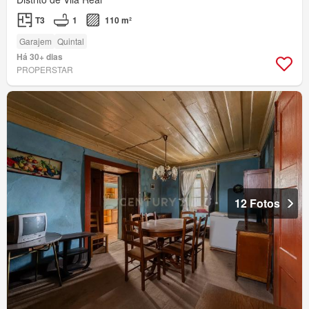
T3
1
110 m²
Garajem
Quintal
Há 30+ dias
PROPERSTAR
12 Fotos