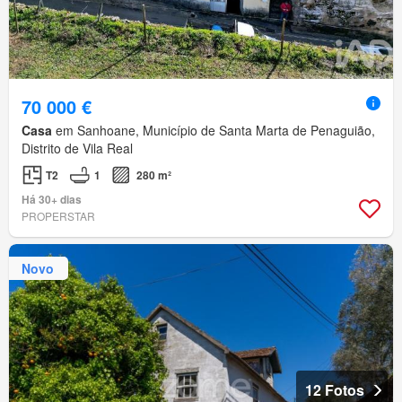
70 000 €
Casa
em Sanhoane, Município de Santa Marta de Penaguião,
Distrito de Vila Real
T2
1
280 m²
Há 30+ dias
PROPERSTAR
Novo
12 Fotos