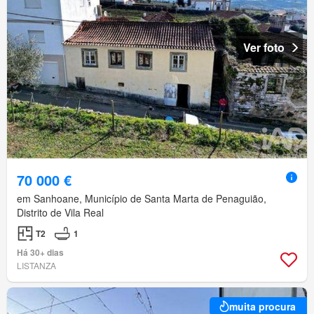
Ver foto
70 000 €
em Sanhoane, Município de Santa Marta de Penaguião,
Distrito de Vila Real
T2
1
Há 30+ dias
LISTANZA
muita procura