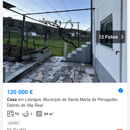
12 Fotos
120 000 €
Casa
em Lobrigos, Município de Santa Marta de Penaguião,
Distrito de Vila Real
T4
1
84 m²
Jardim
Há 30+ dias