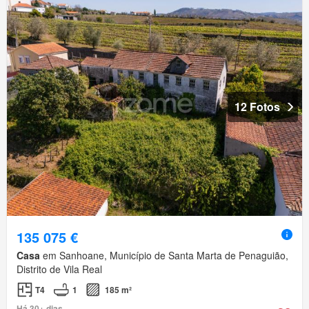
12 Fotos
135 075 €
Casa
em Sanhoane, Município de Santa Marta de Penaguião,
Distrito de Vila Real
T4
1
185 m²
Há 30+ dias