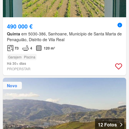
490 000 €
Quinta
em 5030-386, Sanhoane, Município de Santa Marta de
Penaguião, Distrito de Vila Real
T3
4
120 m²
Garajem
Piscina
Há 30+ dias
PROPERSTAR
Novo
12 Fotos