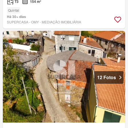
T3
154 m²
Quintal
Há 30+ dias
SUPERCASA - OMY - MEDIAÇÃO IMOBILIÁRIA
12 Fotos