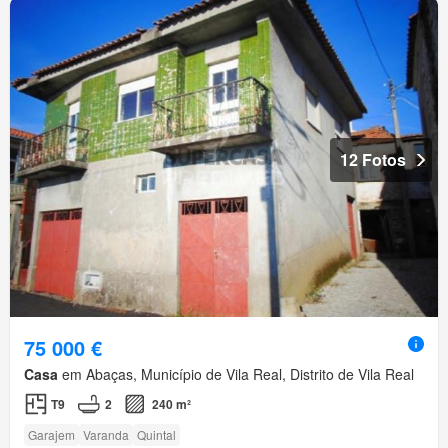
12 Fotos
75 000 €
Casa
em Abaças, Município de Vila Real, Distrito de Vila Real
T9
2
240 m²
Garajem
Varanda
Quintal