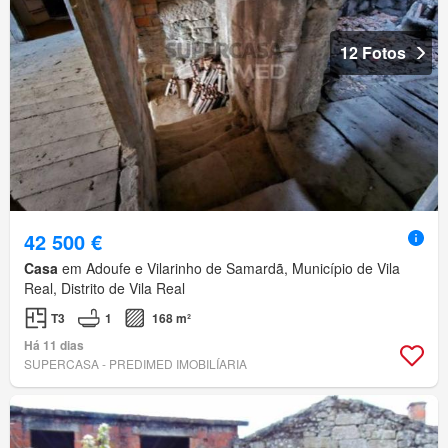
12 Fotos
42 500 €
Casa
em Adoufe e Vilarinho de Samardã, Município de Vila
Real, Distrito de Vila Real
T3
1
168 m²
Há 11 dias
SUPERCASA - PREDIMED IMOBILÍARIA