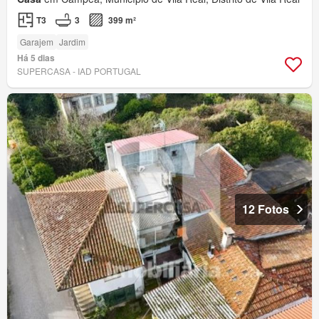
T3
3
399 m²
Garajem
Jardim
Há 5 dias
SUPERCASA - IAD PORTUGAL
12 Fotos