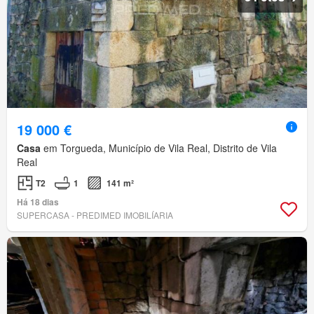
19 000 €
Casa
em Torgueda, Município de Vila Real, Distrito de Vila
Real
T2
1
141 m²
Há 18 dias
SUPERCASA - PREDIMED IMOBILÍARIA