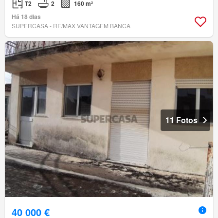
T2
2
160 m²
Há 18 dias
SUPERCASA - RE/MAX VANTAGEM BANCA
11 Fotos
40 000 €