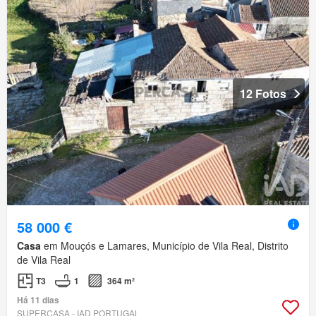
12 Fotos
58 000 €
Casa
em Mouçós e Lamares, Município de Vila Real, Distrito
de Vila Real
T3
1
364 m²
Há 11 dias
SUPERCASA - IAD PORTUGAL