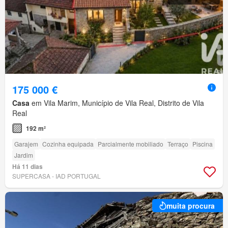
175 000 €
Casa
em Vila Marim, Município de Vila Real, Distrito de Vila
Real
192 m²
Garajem
Cozinha equipada
Parcialmente mobiliado
Terraço
Piscina
Jardim
Há 11 dias
SUPERCASA - IAD PORTUGAL
muita procura