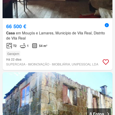
66 500 €
Casa
em Mouçós e Lamares, Município de Vila Real, Distrito
de Vila Real
T2
1
54 m²
Garajem
Há 22 dias
SUPERCASA - IMOINOVAÇÃO - IMOBILIÁRIA, UNIPESSOAL LDA
8 Fotos