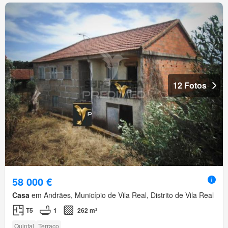
12 Fotos
58 000 €
Casa
em Andrães, Município de Vila Real, Distrito de Vila Real
T5
1
262 m²
Quintal
Terraço