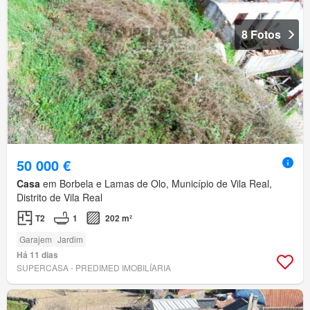
8 Fotos
50 000 €
Casa
em Borbela e Lamas de Olo, Município de Vila Real,
Distrito de Vila Real
T2
1
202 m²
Garajem
Jardim
Há 11 dias
SUPERCASA - PREDIMED IMOBILÍARIA