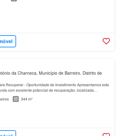
imóvel
ónio da Charneca, Município de Barreiro, Distrito de
ra Recuperar - Oportunidade de Investimento Apresentamos esta
nda com excelente potencial de recuperação, localizada
pais: A estrutura da
moradia
foi alvo de trabal…
eiros
344 m²