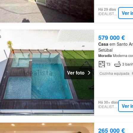
Há 29 dias
Ver 
IDEALISTA.PT
579 000 €
Casa
em Santo Ant
Setúbal
Moradia
Moderna com
T3
3
banh
Ver foto
Cozinha equipada
Há 30+ dias
Ver 
IDEALISTA.PT
265 000 €