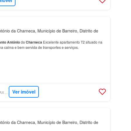
imóvel
ónio da Charneca, Município de Barreiro, Distrito de
anto
António
da
Charneca
Excelente apartamento T2 situado na
a calma e bem servida de transportes e serviços.
Ver imóvel
SUPERCASA - RE/MAX VANTAGEM IV
ónio da Charneca, Município de Barreiro, Distrito de