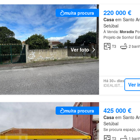
220 000 €
muita procura
Casa
em Santo Ant
Setúbal
À Venda:
Moradia
Po
Projeto de Sonho! Es
(Barreiro), é a base
T3
2
banh
Ver foto
Há 30+ dias
Ver 
IDEALISTA.PT
425 000 €
muita procura
Casa
em Santo Ant
Setúbal
Se procura espaço, c
T3
1
banh