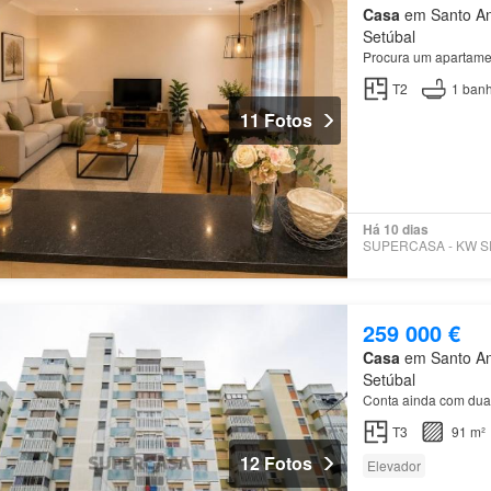
Casa
em Santo Ant
Setúbal
Procura um apartame
T2
1
banh
11 Fotos
Há 10 dias
259 000 €
Casa
em Santo Ant
Setúbal
Conta ainda com du
T3
91 m²
12 Fotos
Elevador