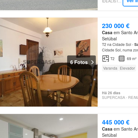
Ver 
IDEALISTA.PT
230 000 €
Casa
em Santo Ant
Setúbal
T2 na Cidade Sol -
S
Cidade Sol, numa zon
T2
69 m²
6 Fotos
Varanda
Elevador
Há 26 dias
445 000 €
Casa
em Santo Ant
Setúbal