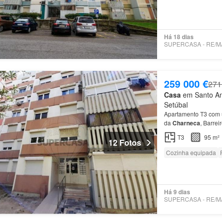
Há 18 dias
259 000 €
271
Casa
em Santo Ant
Setúbal
Apartamento T3 com 
da
Charneca
, Barre
T3
95 m²
12 Fotos
Cozinha equipada
Há 9 dias