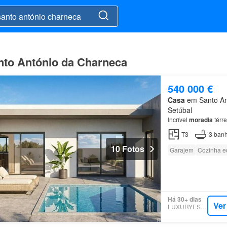
nto António da Charneca
540 000 €
Casa
em Santo Ant
Setúbal
Incrível
moradia
térre
T3
3
banh
10 Fotos
Garajem
Cozinha e
Há 30+ dias
Ver
LUXURYESTATE