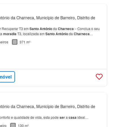
ónio da Charneca, Município de Barreiro, Distrito de
r Recuperar T3 em
Santo
António
da
Charneca
– Conclua o seu
ta
moradia
T3, localizada em
Santo
António
da
Charneca
 ideal para quem quer terminar uma construção com a…
eiros
371 m²
imóvel
ónio da Charneca, Município de Barreiro, Distrito de
onforto e qualidade de vida, esta pode
ser
a
casa
ideal…
eiro
130 m²