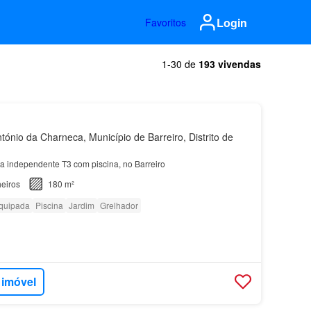
Login
Favoritos
1-30 de
193 vivendas
ónio da Charneca, Município de Barreiro, Distrito de
a independente T3 com piscina, no Barreiro
eiros
180 m²
quipada
Piscina
Jardim
Grelhador
 imóvel