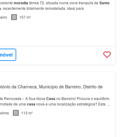
xcelente
moradia
térrea T2, situada numa zona tranquila de
Santo
a
, recentemente totalmente remodelada, ideal para
eiro
157 m²
imóvel
ónio da Charneca, Município de Barreiro, Distrito de
te Renovada – A Sua Nova
Casa
no Barreiro! Procura o equilíbrio
ernidade de uma
casa
nova e uma localização estratégica? Esta é
esperava.…
eiros
113 m²