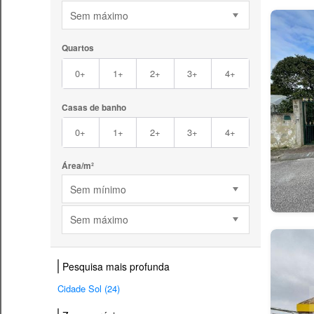
Sem máximo
Quartos
0+
1+
2+
3+
4+
Casas de banho
0+
1+
2+
3+
4+
Área/m²
Sem mínimo
Sem máximo
Pesquisa mais profunda
Cidade Sol (24)