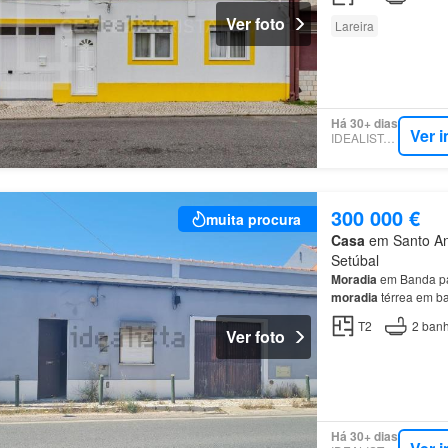
Ver foto
Lareira
Há 30+ dias
Ver 
IDEALISTA.PT
300 000 €
muita procura
Casa
em Santo Ant
Setúbal
Moradia
em Banda pa
moradia
térrea em ba
Características Princi
T2
2
banh
Ver foto
Há 30+ dias