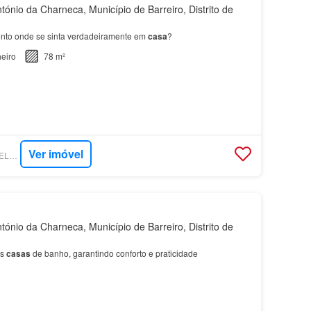
ónio da Charneca, Município de Barreiro, Distrito de
nto onde se sinta verdadeiramente em
casa
?
eiro
78 m²
Ver imóvel
SUPERCASA - KW SELECT CASCAIS
ónio da Charneca, Município de Barreiro, Distrito de
as
casas
de banho, garantindo conforto e praticidade