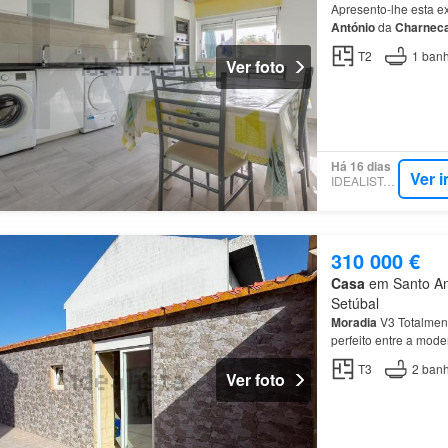
Apresento-lhe esta e
António
da
Charnec
T2
1
banh
Ver foto
Há 16 dias
Ver 
IDEALISTA.PT
310 000 €
Casa
em Santo Ant
Setúbal
Moradia
V3 Totalmen
perfeito entre a mod
a oportunidade que 
T3
2
banh
Ver foto