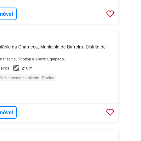
imóvel
ónio da Charneca, Município de Barreiro, Distrito de
 Piscina, Rooftop e Anexo Equipado…
eiros
210 m²
Parcialmente mobiliado
Piscina
imóvel