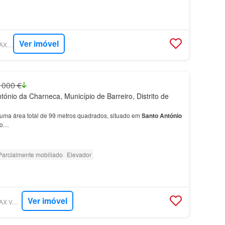
Ver imóvel
SUPERCASA - RE/MAX NEW CYCLE
 000 €
ónio da Charneca, Município de Barreiro, Distrito de
uma área total de 99 metros quadrados, situado em
Santo
António
iro…
Parcialmente mobiliado
Elevador
Ver imóvel
SUPERCASA - RE/MAX VANTAGEM TAGUS