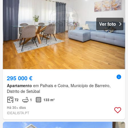
Ver foto
295 000 €
Apartamento
em Palhais e Coina, Município de Barreiro,
Distrito de Setúbal
T2
1
133 m²
Há 30+ dias
IDEALISTA.PT