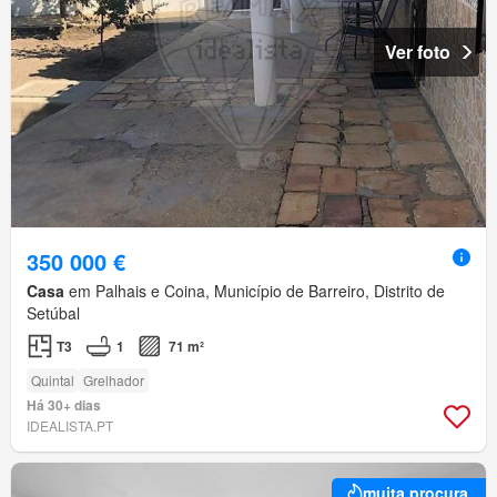
Ver foto
350 000 €
Casa
em Palhais e Coina, Município de Barreiro, Distrito de
Setúbal
T3
1
71 m²
Quintal
Grelhador
Há 30+ dias
IDEALISTA.PT
muita procura