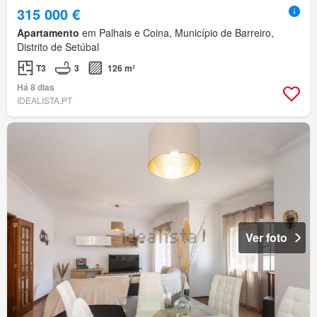
315 000 €
Apartamento
em Palhais e Coina, Município de Barreiro,
Distrito de Setúbal
T3
3
126 m²
Há 8 dias
IDEALISTA.PT
Ver foto