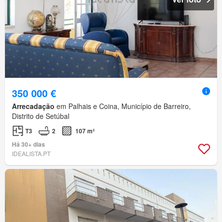
350 000 €
Arrecadação
em Palhais e Coina, Município de Barreiro,
Distrito de Setúbal
T3
2
107 m²
Há 30+ dias
IDEALISTA.PT