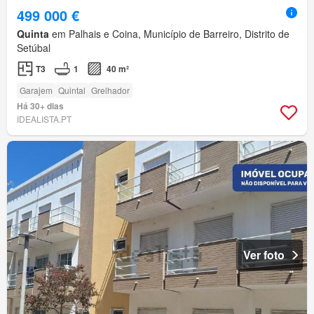
499 000 €
Quinta
em Palhais e Coina, Município de Barreiro, Distrito de
Setúbal
T3
1
40 m²
Garajem
Quintal
Grelhador
Há 30+ dias
IDEALISTA.PT
Ver foto