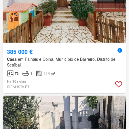
385 000 €
Casa
em Palhais e Coina, Município de Barreiro, Distrito de
Setúbal
T3
1
114 m²
Há 30+ dias
IDEALISTA.PT