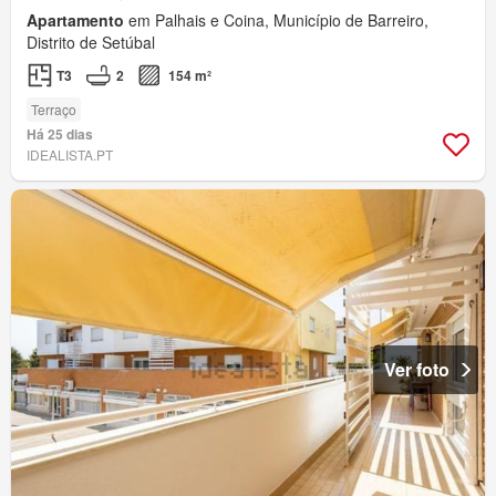
Apartamento
em Palhais e Coina, Município de Barreiro,
Distrito de Setúbal
T3
2
154 m²
Terraço
Há 25 dias
IDEALISTA.PT
Ver foto