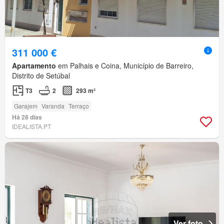
311 000 €
Apartamento
em Palhais e Coina, Município de Barreiro,
Distrito de Setúbal
T3
2
293 m²
Garajem
Varanda
Terraço
Há 28 dias
IDEALISTA.PT
Ver foto