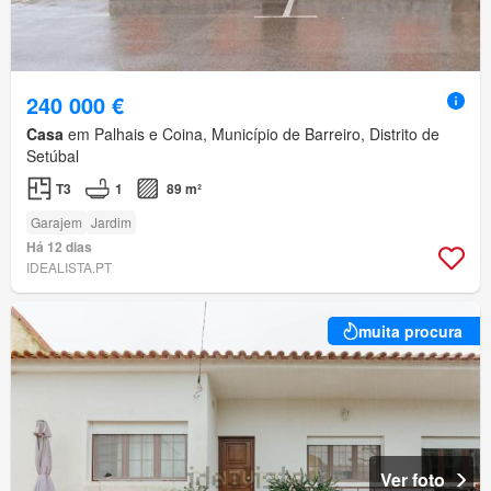
240 000 €
Casa
em Palhais e Coina, Município de Barreiro, Distrito de
Setúbal
T3
1
89 m²
Garajem
Jardim
Há 12 dias
IDEALISTA.PT
muita procura
Ver foto