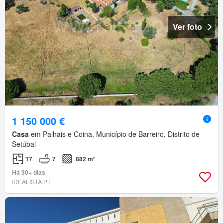
Ver foto
1 150 000 €
Casa
em Palhais e Coina, Município de Barreiro, Distrito de
Setúbal
T7
7
882 m²
Há 30+ dias
IDEALISTA.PT