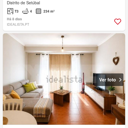
Distrito de Setúbal
T3
4
234 m²
Há 8 dias
IDEALISTA.PT
Ver foto