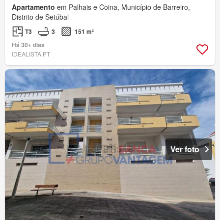
Apartamento
em Palhais e Coina, Município de Barreiro,
Distrito de Setúbal
T3
3
151 m²
Há 30+ dias
IDEALISTA.PT
Ver foto