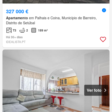
327 000 €
Apartamento
em Palhais e Coina, Município de Barreiro,
Distrito de Setúbal
T3
2
189 m²
Há 30+ dias
IDEALISTA.PT
Ver foto