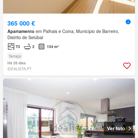
365 000 €
Apartamento
em Palhais e Coina, Município de Barreiro,
Distrito de Setúbal
T3
2
154 m²
Terraço
Há 26 dias
IDEALISTA.PT
Ver foto