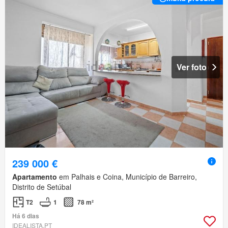
Ver foto
239 000 €
Apartamento
em Palhais e Coina, Município de Barreiro,
Distrito de Setúbal
T2
1
78 m²
Há 6 dias
IDEALISTA.PT