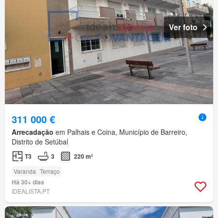
Ver foto
311 000 €
Arrecadação
em Palhais e Coina, Município de Barreiro,
Distrito de Setúbal
T3
3
220 m²
Varanda
Terraço
Há 30+ dias
IDEALISTA.PT