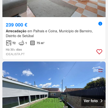
239 000 €
Arrecadação
em Palhais e Coina, Município de Barreiro,
Distrito de Setúbal
T2
1
75 m²
Há 30+ dias
IDEALISTA.PT
Ver foto