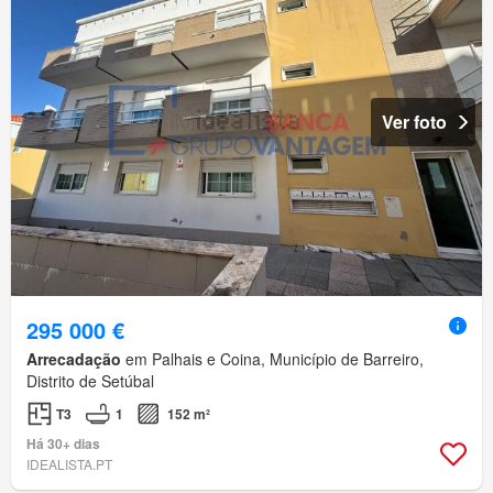
Ver foto
295 000 €
Arrecadação
em Palhais e Coina, Município de Barreiro,
Distrito de Setúbal
T3
1
152 m²
Há 30+ dias
IDEALISTA.PT