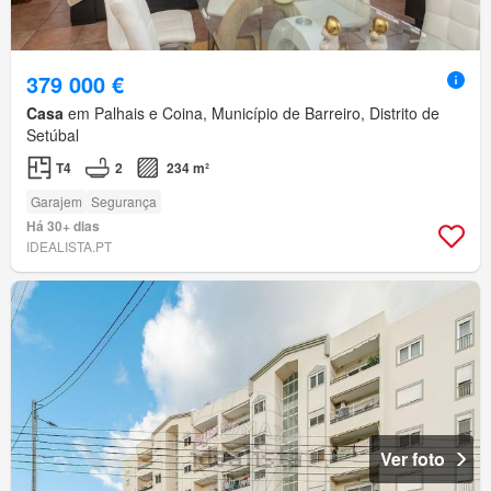
379 000 €
Casa
em Palhais e Coina, Município de Barreiro, Distrito de
Setúbal
T4
2
234 m²
Garajem
Segurança
Há 30+ dias
IDEALISTA.PT
Ver foto