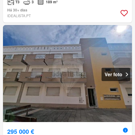
T3
3
189 m²
Há 30+ dias
IDEALISTA.PT
Ver foto
295 000 €