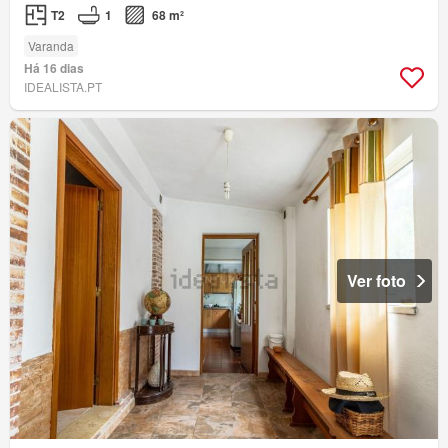
T2
1
68 m²
Varanda
Há 16 dias
IDEALISTA.PT
Ver foto