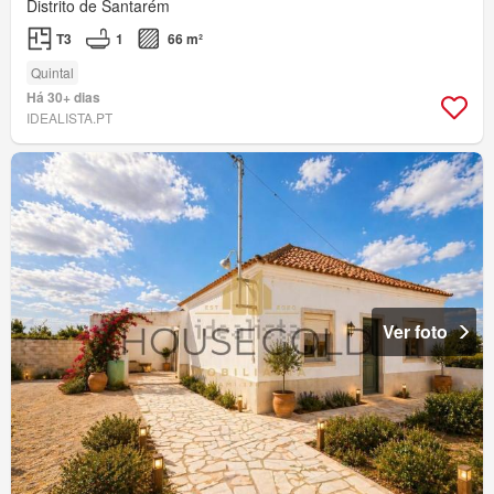
Distrito de Santarém
T3
1
66 m²
Quintal
Há 30+ dias
IDEALISTA.PT
Ver foto