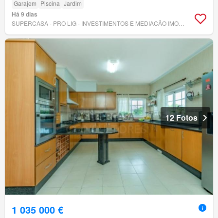
Garajem
Piscina
Jardim
Há 9 dias
SUPERCASA - PRO LIG - INVESTIMENTOS E MEDIACÃO IMOBILIÁRIA, LDA
12 Fotos
1 035 000 €