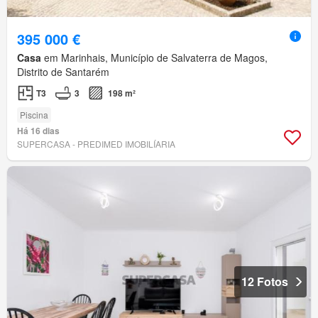
395 000 €
Casa
em Marinhais, Município de Salvaterra de Magos,
Distrito de Santarém
T3
3
198 m²
Piscina
Há 16 dias
SUPERCASA - PREDIMED IMOBILÍARIA
12 Fotos