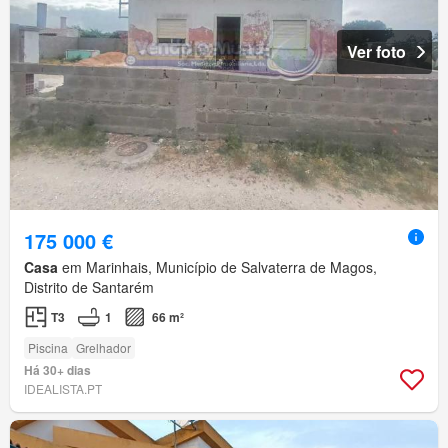
Ver foto
175 000 €
Casa
em Marinhais, Município de Salvaterra de Magos,
Distrito de Santarém
T3
1
66 m²
Piscina
Grelhador
Há 30+ dias
IDEALISTA.PT