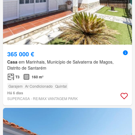
365 000 €
Casa
em Marinhais, Município de Salvaterra de Magos,
Distrito de Santarém
T3
160 m²
Garajem
Ar Condicionado
Quintal
Há 6 dias
SUPERCASA - RE/MAX VANTAGEM PARK