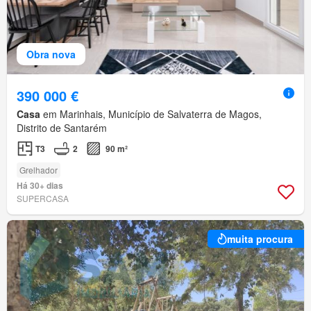
Obra nova
390 000 €
Casa
em Marinhais, Município de Salvaterra de Magos,
Distrito de Santarém
T3
2
90 m²
Grelhador
Há 30+ dias
SUPERCASA
muita procura