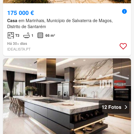
175 000 €
Casa
em Marinhais, Município de Salvaterra de Magos,
Distrito de Santarém
T3
1
66 m²
Há 30+ dias
IDEALISTA.PT
12 Fotos