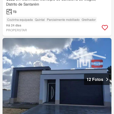
Distrito de Santarém
T3
Cozinha equipada
Quintal
Parcialmente mobiliado
Grelhador
Há 24 dias
PROPERSTAR
12 Fotos