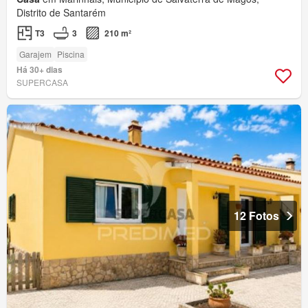
Distrito de Santarém
T3
3
210 m²
Garajem
Piscina
Há 30+ dias
SUPERCASA
12 Fotos