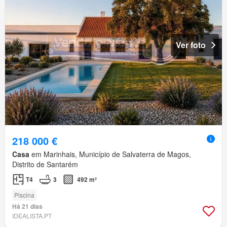
Ver foto
218 000 €
Casa
em Marinhais, Município de Salvaterra de Magos,
Distrito de Santarém
T4
3
492 m²
Piscina
Há 21 dias
IDEALISTA.PT