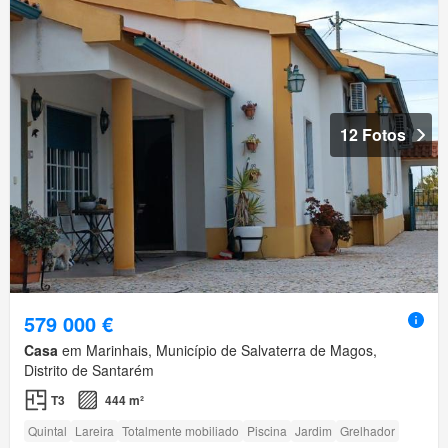
12 Fotos
579 000 €
Casa
em Marinhais, Município de Salvaterra de Magos,
Distrito de Santarém
T3
444 m²
Quintal
Lareira
Totalmente mobiliado
Piscina
Jardim
Grelhador