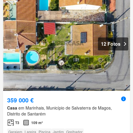
12 Fotos
359 000 €
Casa
em Marinhais, Município de Salvaterra de Magos,
Distrito de Santarém
T3
109 m²
Garajem
Lareira
Piscina
Jardim
Grelhador