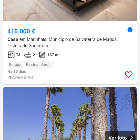
415 000 €
Casa
em Marinhais, Município de Salvaterra de Magos,
Distrito de Santarém
T3
2
167 m²
Garajem
Piscina
Jardim
Há 16 dias
PROPERSTAR
Ver foto