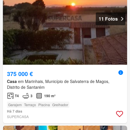
11 Fotos
375 000 €
Casa
em Marinhais, Município de Salvaterra de Magos,
Distrito de Santarém
T4
3
190 m²
Garajem
Terraço
Piscina
Grelhador
Há 7 dias
SUPERCASA