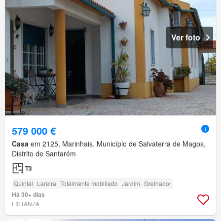
Ver foto
579 000 €
Casa
em 2125, Marinhais, Município de Salvaterra de Magos,
Distrito de Santarém
T3
Quintal
Lareira
Totalmente mobiliado
Jardim
Grelhador
Há 30+ dias
LISTANZA