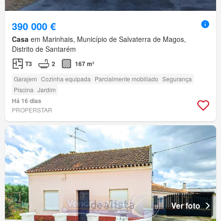
390 000 €
Casa
em Marinhais, Município de Salvaterra de Magos,
Distrito de Santarém
T3
2
167 m²
Garajem
Cozinha equipada
Parcialmente mobiliado
Segurança
Piscina
Jardim
Há 16 dias
PROPERSTAR
Ver foto