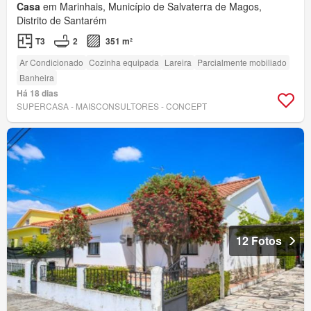
Casa
em Marinhais, Município de Salvaterra de Magos,
Distrito de Santarém
T3
2
351 m²
Ar Condicionado
Cozinha equipada
Lareira
Parcialmente mobiliado
Banheira
Há 18 dias
SUPERCASA - MAISCONSULTORES - CONCEPT
12 Fotos