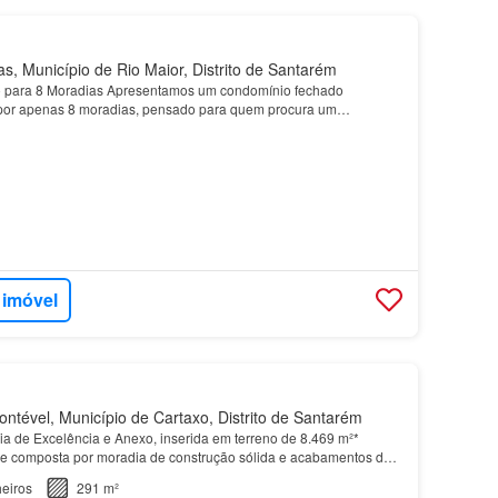
s, Município de Rio Maior, Distrito de Santarém
para 8 Moradias Apresentamos um condomínio fechado
 por apenas 8 moradias, pensado para quem procura um
ece tranquilidade, privacidade, conforto e qualidade de vida.…
 imóvel
ntével, Município de Cartaxo, Distrito de Santarém
a de Excelência e Anexo, inserida em terreno de 8.469 m²*
e composta por moradia de construção sólida e acabamentos de
 acompanhada por anexo com garagem e espaço mult…
eiros
291 m²