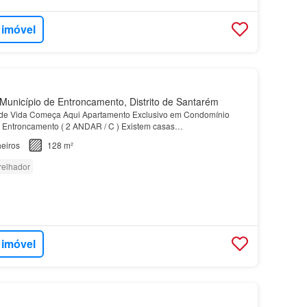
 imóvel
unicípio de Entroncamento, Distrito de Santarém
 de Vida Começa Aqui Apartamento Exclusivo em Condomínio
| Entroncamento ( 2 ANDAR / C ) Existem casas…
eiros
128 m²
relhador
 imóvel