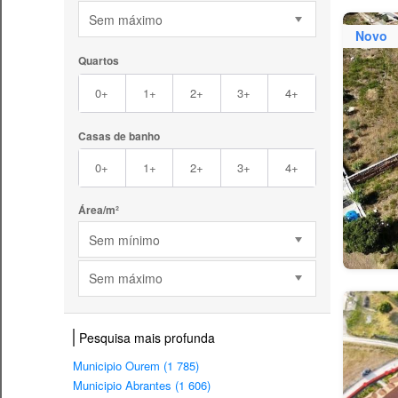
Sem máximo
Novo
Quartos
0+
1+
2+
3+
4+
Casas de banho
0+
1+
2+
3+
4+
Área/m²
Sem mínimo
Sem máximo
Pesquisa mais profunda
Municipio Ourem (1 785)
Municipio Abrantes (1 606)