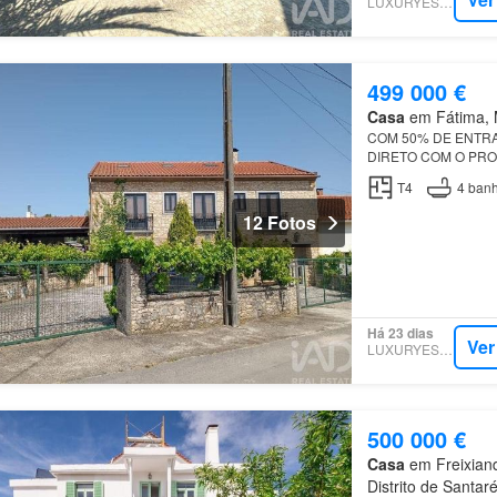
LUXURYESTATE
499 000 €
Casa
em Fátima, M
COM 50% DE ENTRA
DIRETO COM O PR
T4
4
banh
12 Fotos
Há 23 dias
Ver
LUXURYESTATE
500 000 €
Casa
em Freixiand
Distrito de Santar