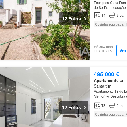
Espaçosa Casa Famil
de Sertã, no coração
oferece uma oportun
T4
3
banh
12 Fotos
Cozinha equipada
Há 30+ dias
Ver
LUXURYESTATE
495 000 €
Apartamento
em V
Santarém
Apartamento T3 de Lu
Melhor! ☀️ Descubra 
João da Talha, que r
T3
2
banh
12 Fotos
Cozinha equipada