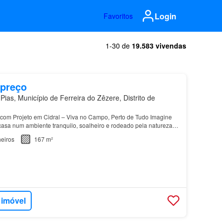
Login
Favoritos
1-30 de
19.583 vivendas
 preço
ias, Município de Ferreira do Zêzere, Distrito de
com Projeto em Cidral – Viva no Campo, Perto de Tudo Imagine
casa num ambiente tranquilo, soalheiro e rodeado pela natureza,
midade à cidade, às praias da Costa de P…
eiros
167 m²
 imóvel