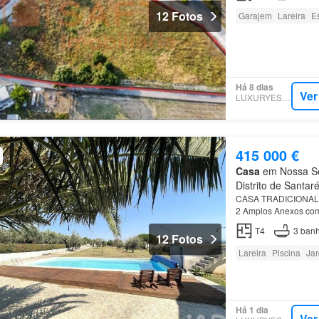
12 Fotos
Garajem
Lareira
Es
Há 8 dias
Ver
LUXURYESTATE
415 000 €
Casa
em Nossa Sen
Distrito de Santar
CASA TRADICIONAL In
2 Amplos Anexos co
Alvará de Alojament
T4
3
banh
12 Fotos
Lareira
Piscina
Ja
Há 1 dia
Ver