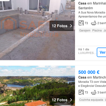
Casa
em Marinhais
Santarém
A Sua Nova Moradia 
Apresentamos-lhe uma
T3
2
banh
12 Fotos
Garajem
Piscina
J
Há 1 dia
Ver
LUXURYESTATE
500 000 €
Casa
em Martinche
Moradia T3 com Vista
e Elegância! Descubra
de Castelo de Bode,
T3
3
banh
12 Fotos
Cozinha equipada