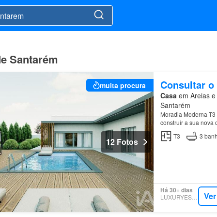
 de Santarém
Consultar o
muita procura
Casa
em Areias e P
Santarém
Moradia Moderna T3 
construir a sua nova 
sem abdicar da proxi
T3
3
banh
12 Fotos
Há 30+ dias
Ver
LUXURYESTATE