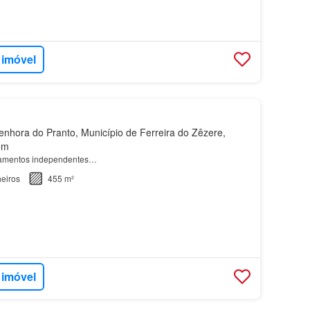
 imóvel
hora do Pranto, Município de Ferreira do Zêzere,
ém
tamentos independentes…
eiros
455 m²
 imóvel