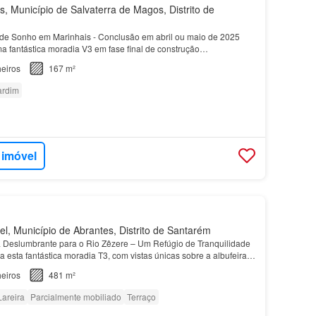
, Município de Salvaterra de Magos, Distrito de
de Sonho em Marinhais - Conclusão em abril ou maio de 2025
 fantástica moradia V3 em fase final de construção…
eiros
167 m²
ardim
 imóvel
l, Município de Abrantes, Distrito de Santarém
 Deslumbrante para o Rio Zêzere – Um Refúgio de Tranquilidade
 esta fantástica moradia T3, com vistas únicas sobre a albufeira
 situada numa das margens do rio Zêzer…
eiros
481 m²
Lareira
Parcialmente mobiliado
Terraço