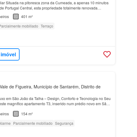
iar Situada na pitoresca zona da Cumeada, a apenas 10 minutos
 de Portugal Central, esta propriedade totalmente renovada
idade excecional para uma ampla casa de famíli…
eiros
401 m²
Parcialmente mobiliado
Terraço
 imóvel
ale de Figueira, Município de Santarém, Distrito de
xo em São João da Talha – Design, Conforto e Tecnologia no Seu
este magnífico apartamento T3, inserido num prédio novo em São
edefine o conceito de habitação moderna…
eiros
154 m²
Alarme
Parcialmente mobiliado
Segurança