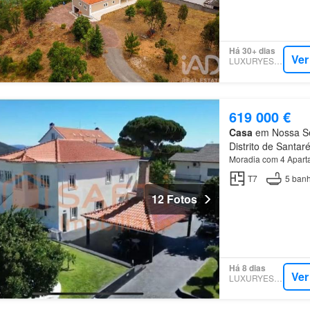
Há 30+ dias
Ver
LUXURYESTATE
619 000 €
Casa
em Nossa Sen
Distrito de Santar
Moradia com 4 Apar
T7
5
banh
12 Fotos
Há 8 dias
Ver
LUXURYESTATE