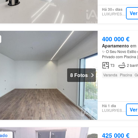
Há 30+ dias
Ver
LUXURYESTATE
400 000 €
Apartamento
em M
✨ O Seu Novo Estilo
Privado com Piscina 
T3
2
banh
8 Fotos
Varanda
Piscina
G
Há 1 dia
Ver
LUXURYESTATE
425 000 €
zado