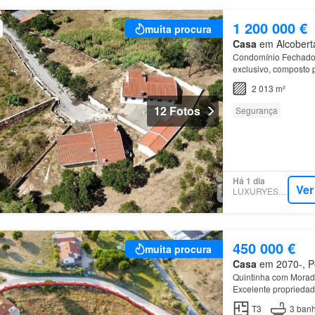
1 200 000 €
muita procura
Casa
em Alcoberta
Condomínio Fechado 
exclusivo, composto
investimento que ofer
2 013 m²
12 Fotos
Segurança
Há 1 dia
Ver
LUXURYESTATE
450 000 €
muita procura
Casa
em 2070-, Po
Quintinha com Moradi
Excelente propriedad
elevada qualidade,
T3
3
banh