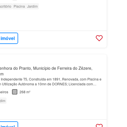
critório
Piscina
Jardim
 imóvel
hora do Pranto, Município de Ferreira do Zêzere,
ém
dependente T5, Construída em 1891, Renovada, com Piscina e
m Utilização Autónoma a 10mn de DORNES; Licenciada com
o Local; Propriedade com 3.630m2 (630m2 Urbanos e 3.000…
eiros
268 m²
rdim
 imóvel