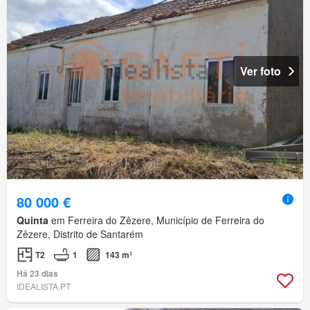
Ver foto
80 000 €
Quinta
em Ferreira do Zêzere, Município de Ferreira do
Zêzere, Distrito de Santarém
T2
1
143 m²
Há 23 dias
IDEALISTA.PT