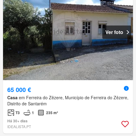
Ver foto
65 000 €
Casa
em Ferreira do Zêzere, Município de Ferreira do Zêzere,
Distrito de Santarém
T3
1
235 m²
Há 30+ dias
IDEALISTA.PT