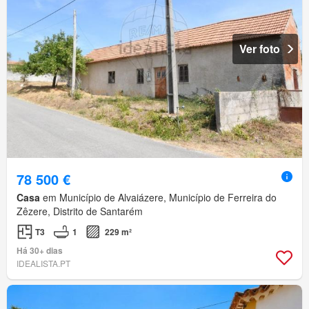
Ver foto
78 500 €
Casa
em Município de Alvaiázere, Município de Ferreira do
Zêzere, Distrito de Santarém
T3
1
229 m²
Há 30+ dias
IDEALISTA.PT