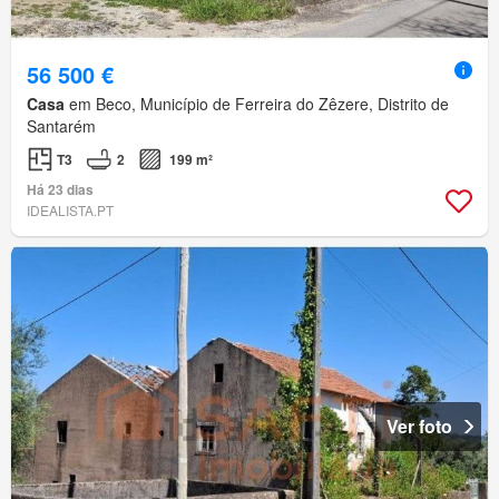
56 500 €
Casa
em Beco, Município de Ferreira do Zêzere, Distrito de
Santarém
T3
2
199 m²
Há 23 dias
IDEALISTA.PT
Ver foto