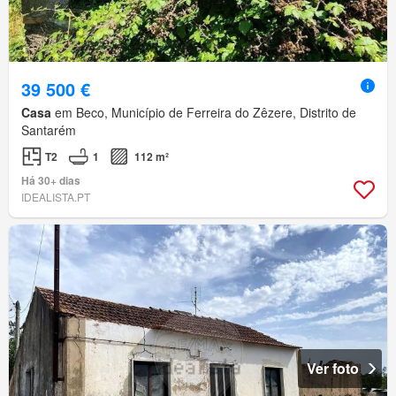
39 500 €
Casa
em Beco, Município de Ferreira do Zêzere, Distrito de
Santarém
T2
1
112 m²
Há 30+ dias
IDEALISTA.PT
Ver foto