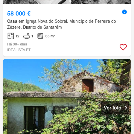
58 000 €
Casa
em Igreja Nova do Sobral, Município de Ferreira do
Zêzere, Distrito de Santarém
T2
1
65 m²
Há 30+ dias
IDEALISTA.PT
Ver foto