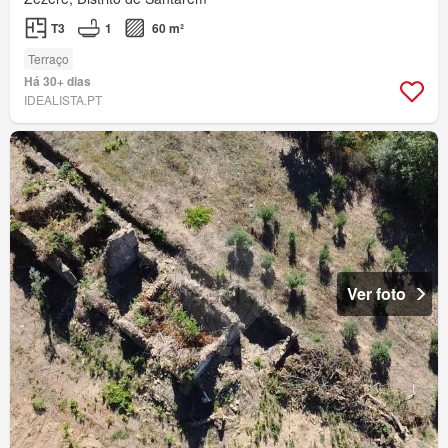
T3
1
60 m²
Terraço
Há 30+ dias
IDEALISTA.PT
Ver foto