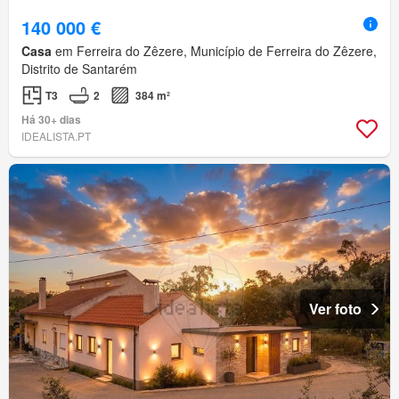
140 000 €
Casa
em Ferreira do Zêzere, Município de Ferreira do Zêzere,
Distrito de Santarém
T3
2
384 m²
Há 30+ dias
IDEALISTA.PT
Ver foto