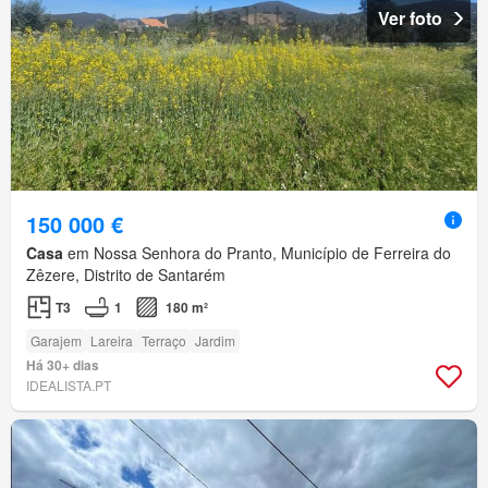
Ver foto
150 000 €
Casa
em Nossa Senhora do Pranto, Município de Ferreira do
Zêzere, Distrito de Santarém
T3
1
180 m²
Garajem
Lareira
Terraço
Jardim
Há 30+ dias
IDEALISTA.PT