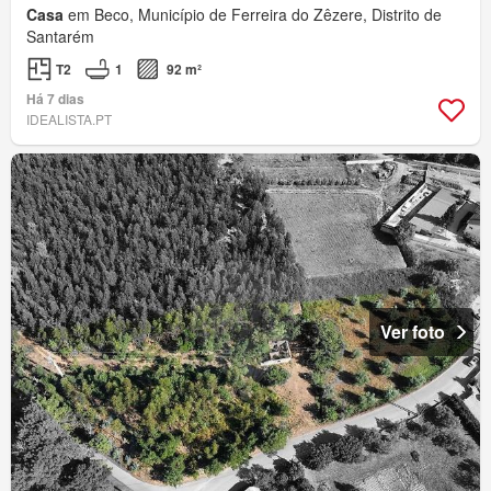
Casa
em Beco, Município de Ferreira do Zêzere, Distrito de
Santarém
T2
1
92 m²
Há 7 dias
IDEALISTA.PT
Ver foto