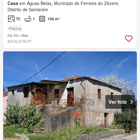
Casa
em Águas Belas, Município de Ferreira do Zêzere,
Distrito de Santarém
T2
1
108 m²
Piscina
Há 30+ dias
IDEALISTA.PT
Ver foto