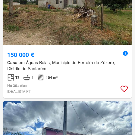
150 000 €
Casa
em Águas Belas, Município de Ferreira do Zêzere,
Distrito de Santarém
T3
1
104 m²
Há 30+ dias
IDEALISTA.PT