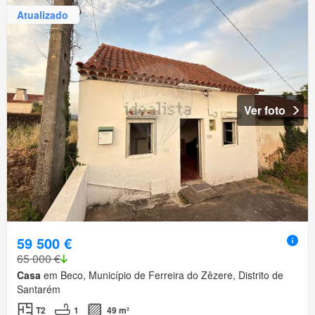
Atualizado
Ver foto
59 500 €
65 000 €
Casa
em Beco, Município de Ferreira do Zêzere, Distrito de
Santarém
T2
1
49 m²