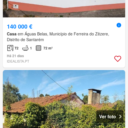
140 000 €
Casa
em Águas Belas, Município de Ferreira do Zêzere,
Distrito de Santarém
T2
1
72 m²
Há 21 dias
IDEALISTA.PT
Ver foto