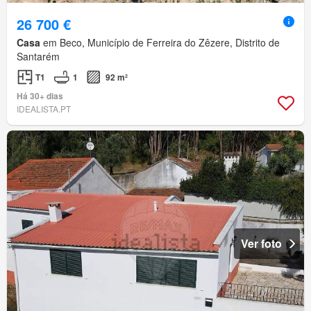
26 700 €
Casa
em Beco, Município de Ferreira do Zêzere, Distrito de
Santarém
T1
1
92 m²
Há 30+ dias
IDEALISTA.PT
Ver foto