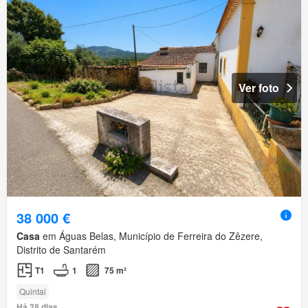
Ver foto
38 000 €
Casa
em Águas Belas, Município de Ferreira do Zêzere,
Distrito de Santarém
T1
1
75 m²
Quintal
Há 28 dias