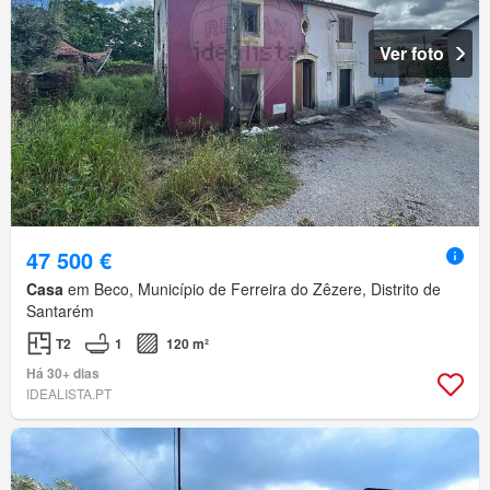
Ver foto
47 500 €
Casa
em Beco, Município de Ferreira do Zêzere, Distrito de
Santarém
T2
1
120 m²
Há 30+ dias
IDEALISTA.PT