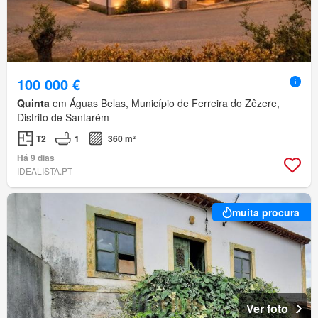
100 000 €
Quinta
em Águas Belas, Município de Ferreira do Zêzere,
Distrito de Santarém
T2
1
360 m²
Há 9 dias
IDEALISTA.PT
muita procura
Ver foto