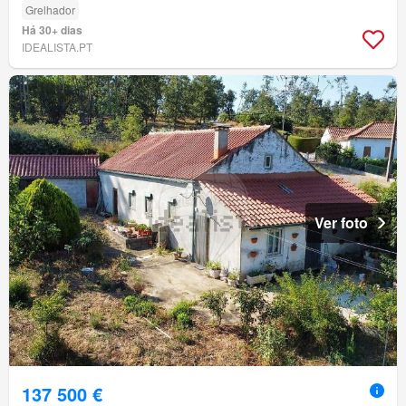
Grelhador
Há 30+ dias
IDEALISTA.PT
Ver foto
137 500 €