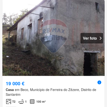
Ver foto
19 000 €
Casa
em Beco, Município de Ferreira do Zêzere, Distrito de
Santarém
T2
1
100 m²