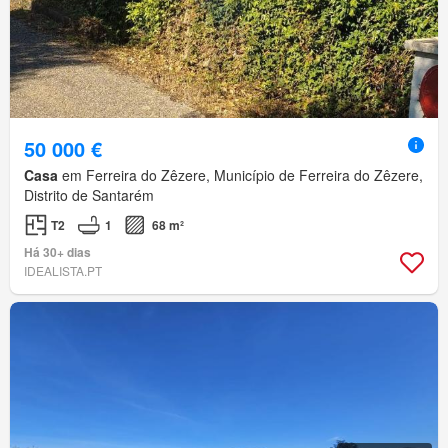
50 000 €
Casa
em Ferreira do Zêzere, Município de Ferreira do Zêzere,
Distrito de Santarém
T2
1
68 m²
Há 30+ dias
IDEALISTA.PT