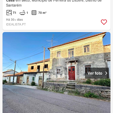
Casa
em Beco, Município de Ferreira do Zêzere, Distrito de
Santarém
T1
1
70 m²
Há 30+ dias
IDEALISTA.PT
Ver foto