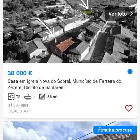
Ver foto
38 000 €
Casa
em Igreja Nova do Sobral, Município de Ferreira do
Zêzere, Distrito de Santarém
T2
1
56 m²
Há 30+ dias
IDEALISTA.PT
muita procura