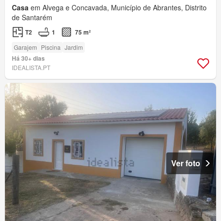
Casa
em Alvega e Concavada, Município de Abrantes, Distrito
de Santarém
T2
1
75 m²
Garajem
Piscina
Jardim
Há 30+ dias
IDEALISTA.PT
Ver foto