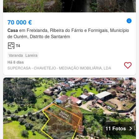
70 000 €
Casa
em Freixianda, Ribeira do Fárrio e Formigais, Município
de Ourém, Distrito de Santarém
T4
Varanda
Lareira
Há 8 dias
SUPERCASA - CHAVETEJO - MEDIAÇÃO IMOBILIÁRIA, LDA
11 Fotos