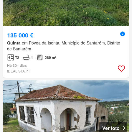
135 000 €
Quinta
em Póvoa da Isenta, Município de Santarém, Distrito
de Santarém
T2
1
289 m²
Há 30+ dias
IDEALISTA.PT
Ver foto