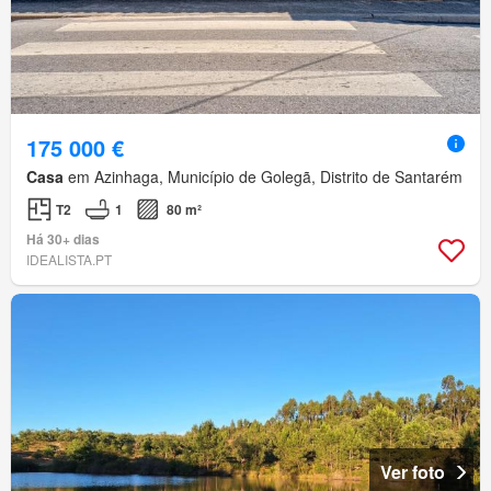
175 000 €
Casa
em Azinhaga, Município de Golegã, Distrito de Santarém
T2
1
80 m²
Há 30+ dias
IDEALISTA.PT
Ver foto