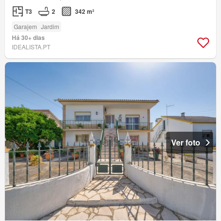
T3
2
342 m²
Garajem
Jardim
Há 30+ dias
IDEALISTA.PT
Ver foto