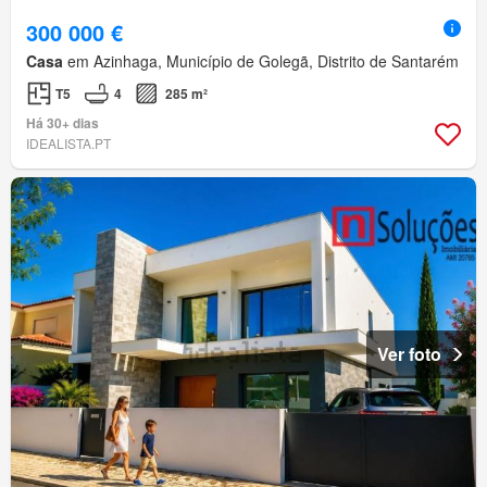
300 000 €
Casa
em Azinhaga, Município de Golegã, Distrito de Santarém
T5
4
285 m²
Há 30+ dias
IDEALISTA.PT
Ver foto