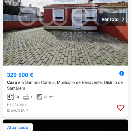
Ver foto
329 900 €
Casa
em Samora Correia, Município de Benavente, Distrito de
Santarém
T3
1
80 m²
Há 30+ dias
IDEALISTA.PT
Atualizado