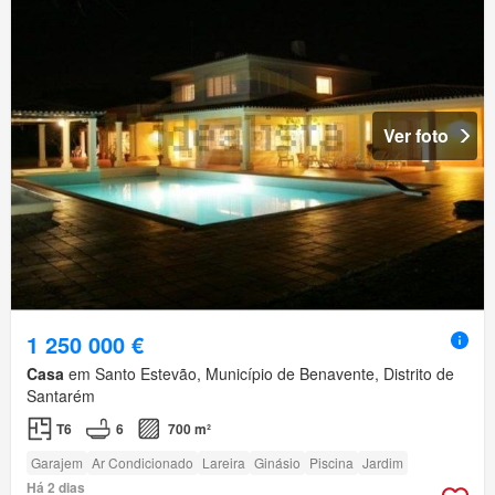
Ver foto
1 250 000 €
Casa
em Santo Estevão, Município de Benavente, Distrito de
Santarém
T6
6
700 m²
Garajem
Ar Condicionado
Lareira
Ginásio
Piscina
Jardim
Há 2 dias