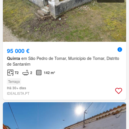
95 000 €
Quinta
em São Pedro de Tomar, Município de Tomar, Distrito
de Santarém
T2
2
142 m²
Terraço
Há 30+ dias
IDEALISTA.PT