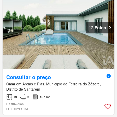
12 Fotos
Consultar o preço
Casa
em Areias e Pias, Município de Ferreira do Zêzere,
Distrito de Santarém
T3
3
167 m²
Há 30+ dias
LUXURYESTATE