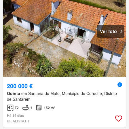
Ver foto
200 000 €
Quinta
em Santana do Mato, Município de Coruche, Distrito
de Santarém
T2
1
152 m²
Há 14 dias
IDEALISTA.PT