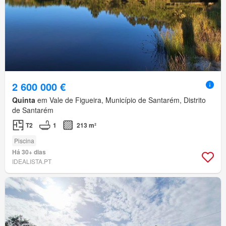
2 600 000 €
Quinta
em Vale de Figueira, Município de Santarém, Distrito
de Santarém
T2
1
213 m²
Piscina
Há 30+ dias
IDEALISTA.PT