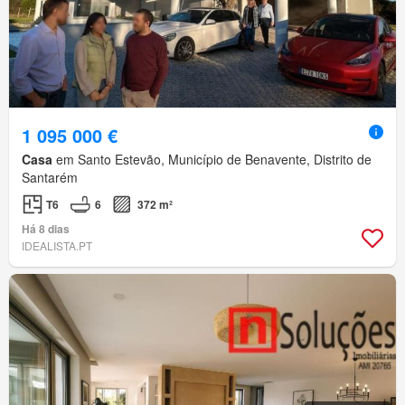
1 095 000 €
Casa
em Santo Estevão, Município de Benavente, Distrito de
Santarém
T6
6
372 m²
Há 8 dias
IDEALISTA.PT