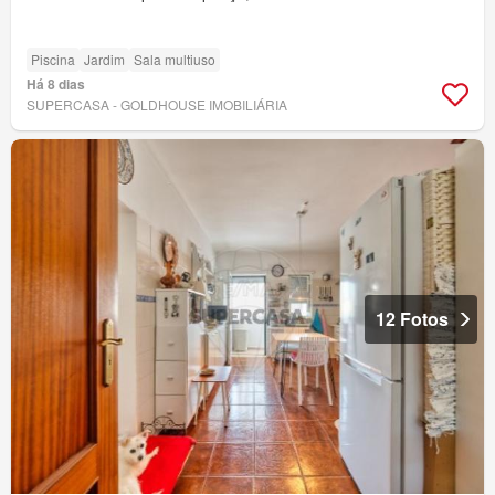
Piscina
Jardim
Sala multiuso
Há 8 dias
SUPERCASA - GOLDHOUSE IMOBILIÁRIA
12 Fotos