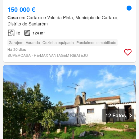
150 000 €
Casa
em Cartaxo e Vale da Pinta, Município de Cartaxo,
Distrito de Santarém
T2
124 m²
Garajem
Varanda
Cozinha equipada
Parcialmente mobiliado
Há 20 dias
SUPERCASA - RE/MAX VANTAGEM RIBATEJO
12 Fotos