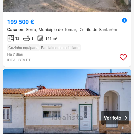
199 500 €
Casa
em Serra, Município de Tomar, Distrito de Santarém
T2
1
141 m²
Cozinha equipada
Parcialmente mobiliado
Há 7 dias
IDEALISTA.PT
Ver foto