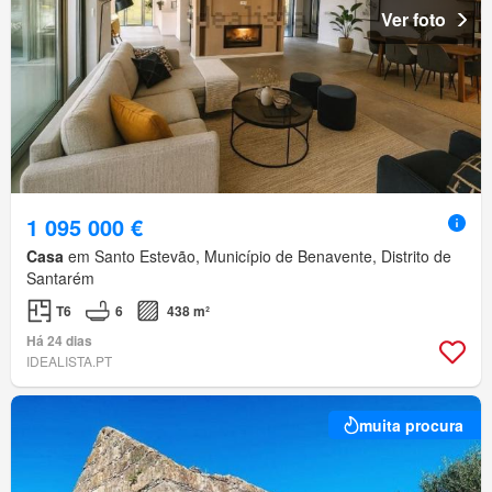
Ver foto
1 095 000 €
Casa
em Santo Estevão, Município de Benavente, Distrito de
Santarém
T6
6
438 m²
Há 24 dias
IDEALISTA.PT
muita procura