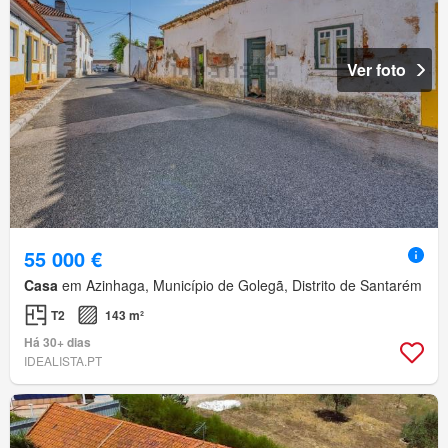
Ver foto
55 000 €
Casa
em Azinhaga, Município de Golegã, Distrito de Santarém
T2
143 m²
Há 30+ dias
IDEALISTA.PT