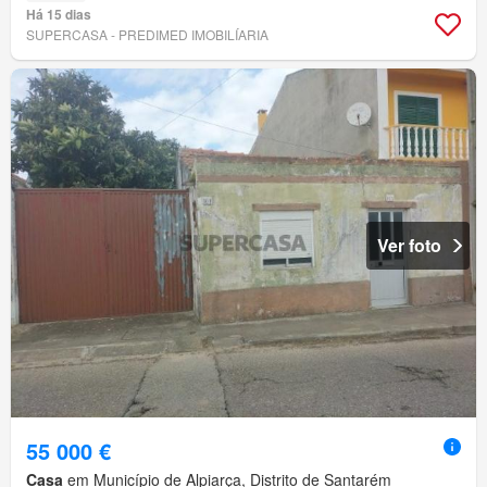
Há 15 dias
SUPERCASA - PREDIMED IMOBILÍARIA
Ver foto
55 000 €
Casa
em Município de Alpiarça, Distrito de Santarém