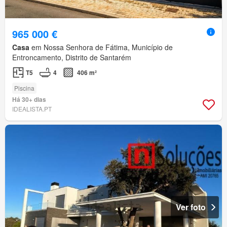
965 000 €
Casa
em Nossa Senhora de Fátima, Município de
Entroncamento, Distrito de Santarém
T5
4
406 m²
Piscina
Há 30+ dias
IDEALISTA.PT
Ver foto