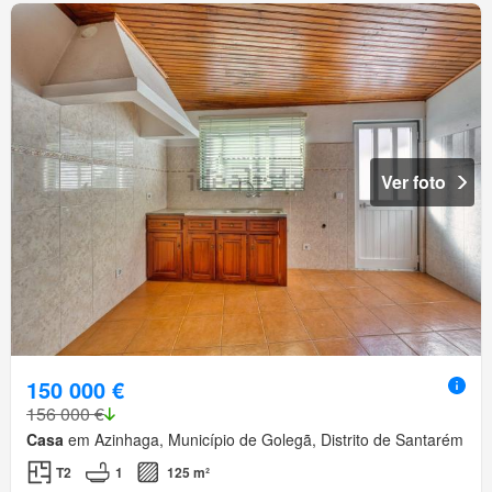
Ver foto
150 000 €
156 000 €
Casa
em Azinhaga, Município de Golegã, Distrito de Santarém
T2
1
125 m²